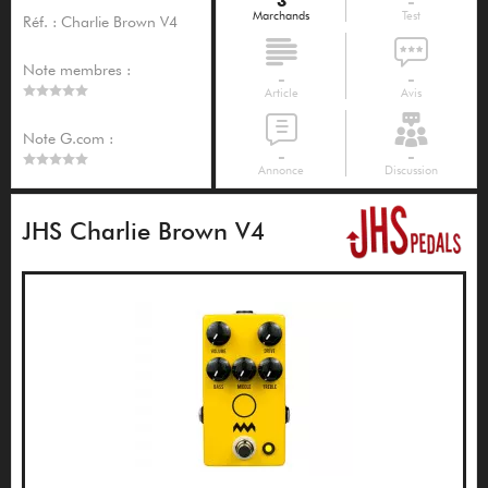
3
-
Marchands
Test
Réf. : Charlie Brown V4
Note membres :
-
-
Article
Avis
Note G.com :
-
-
Annonce
Discussion
JHS Charlie Brown V4