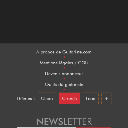
A propos de Guitariste.com
•
Mentions légales / CGU
•
Devenir annonceur
•
Outils du guitariste
•
Thèmes :
Clean
Crunch
Lead
+
NEWS
LETTER