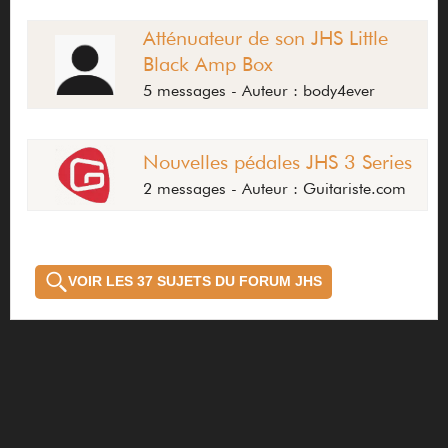
Atténuateur de son JHS Little
Black Amp Box
5 messages - Auteur : body4ever
Nouvelles pédales JHS 3 Series
2 messages - Auteur : Guitariste.com
VOIR LES 37 SUJETS DU FORUM JHS