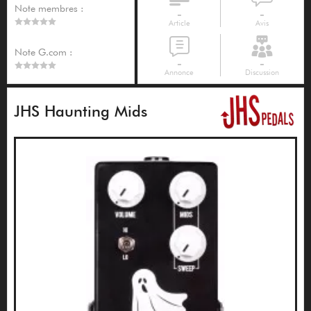
Note membres :
-
-
Article
Avis
Note G.com :
-
-
Annonce
Discussion
JHS Haunting Mids