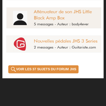
Atténuateur de son JHS Little
Black Amp Box
5 messages - Auteur : body4ever
Nouvelles pédales JHS 3 Series
2 messages - Auteur : Guitariste.com
VOIR LES 37 SUJETS DU FORUM JHS