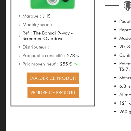
Marque :
JHS
Pédal
Modèle/Série :
-
Repro
Ref :
The Bonsai 9-way -
Made
Screamer Overdrive
2018
Distributeur :
Contr
Prix public conseillé :
273 €
Poten
Prix moyen neuf :
255 €
TS-7,
Statu
EVALUER CE PRODUIT
6.3 
VENDRE CE PRODUIT
Alime
121 
260 