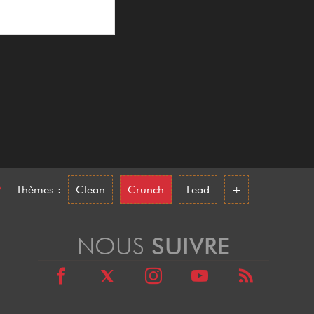
•
Thèmes :
Clean
Crunch
Lead
+
NOUS
SUIVRE