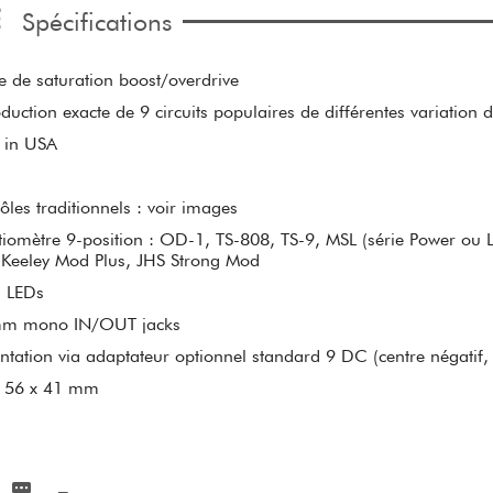
Spécifications
e de saturation boost/overdrive
duction exacte de 9 circuits populaires de différentes variation
 in USA
ôles traditionnels : voir images
tiomètre 9-position : OD-1, TS-808, TS-9, MSL (série Power ou 
 Keeley Mod Plus, JHS Strong Mod
s LEDs
mm mono IN/OUT jacks
ntation via adaptateur optionnel standard 9 DC (centre négati
x 56 x 41 mm
g