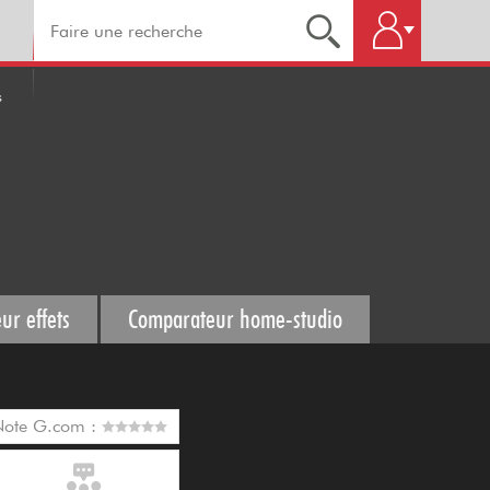
s
ur effets
Comparateur home-studio
Note G.com :