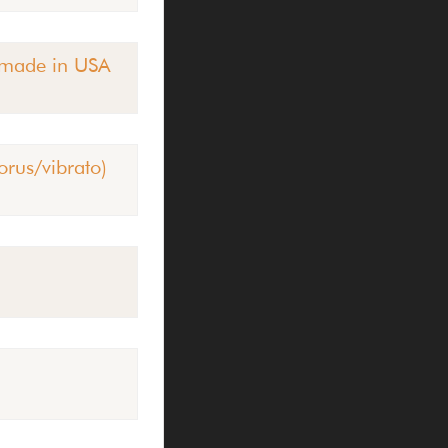
s made in USA
orus/vibrato)