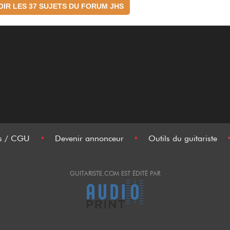
OIR LES 37 SUJETS DU FORUM JHS
es / CGU
•
Devenir annonceur
•
Outils du guitariste
GUITARISTE.COM EST ÉDITÉ PAR