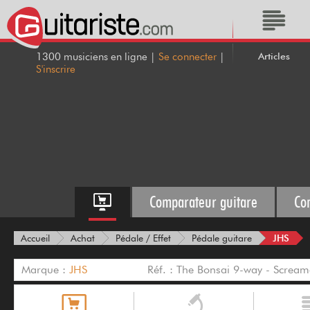
Articles
1300 musiciens en ligne |
Se connecter
|
S'inscrire
Comparateur guitare
Co
JHS
Accueil
Achat
Pédale / Effet
Pédale guitare
Marque :
JHS
Réf. : The Bonsai 9-way - Scream