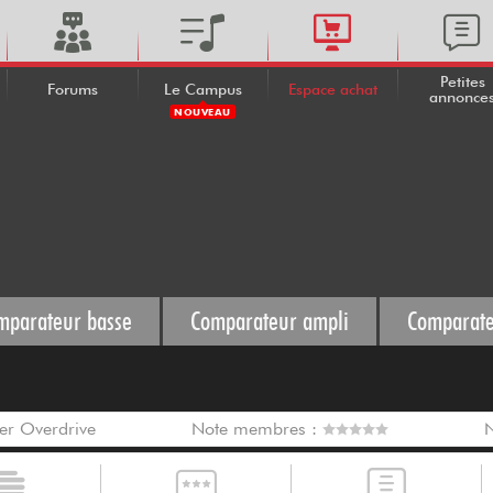
Petites
Forums
Le Campus
Espace achat
annonce
NOUVEAU
mparateur basse
Comparateur ampli
Comparate
er Overdrive
Note membres :