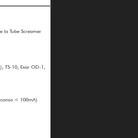
 de la Tube Screamer
L), TS-10, Exar OD-1,
f, conso < 100mA)