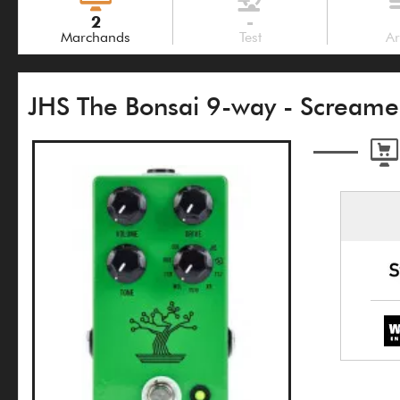
2
-
Marchands
Test
Ar
JHS The Bonsai 9-way - Screame