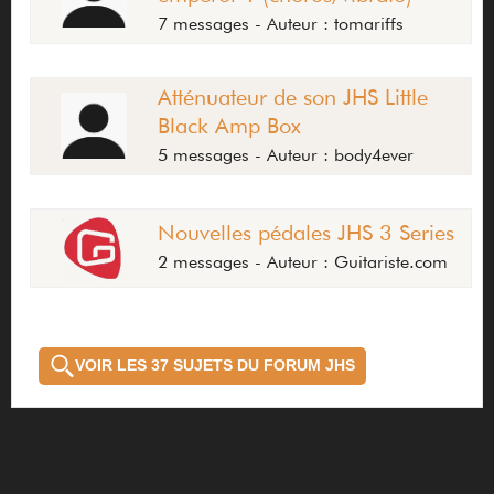
7 messages - Auteur : tomariffs
Atténuateur de son JHS Little
Black Amp Box
5 messages - Auteur : body4ever
Nouvelles pédales JHS 3 Series
2 messages - Auteur : Guitariste.com
VOIR LES 37 SUJETS DU FORUM JHS