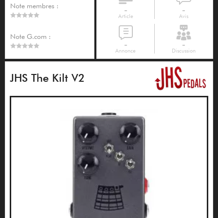
Note membres :
-
-
Article
Avis
Note G.com :
-
-
Annonce
Discussion
JHS The Kilt V2