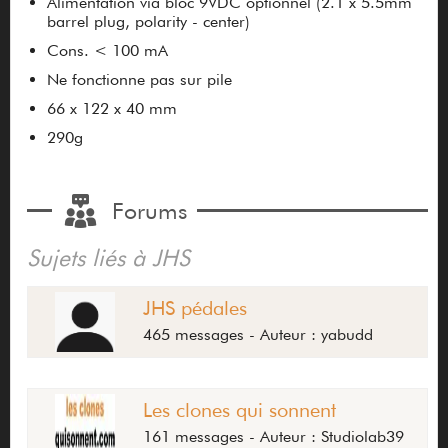
Alimentation via bloc 9VDC optionnel (2.1 x 5.5mm
barrel plug, polarity - center)
Cons. < 100 mA
Ne fonctionne pas sur pile
66 x 122 x 40 mm
290g
Forums
Sujets liés à JHS
JHS pédales
465 messages - Auteur : yabudd
Les clones qui sonnent
161 messages - Auteur : Studiolab39