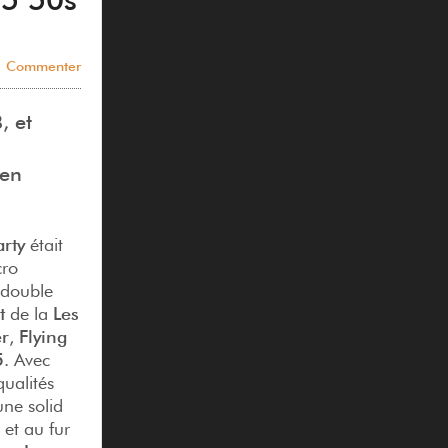
Commenter
, et
 en
rty
était
cro
 double
t
de la
Les
er
,
Flying
5
. Avec
qualités
une solid
 et au fur