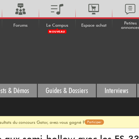
Petites
Forums
Le Campus
Espace achat
annonce
NOUVEAU
ests & Démos
Guides & Dossiers
Interviews
ésultats du concours Gator, avez-vous gagné ?
Participer
e aux semi-hollow avec les ES-3