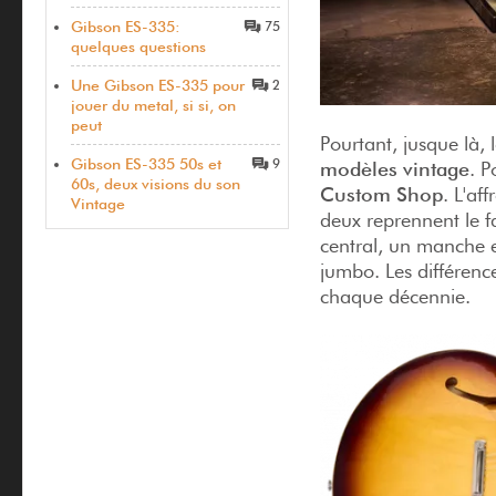
Gibson ES-335:
75
quelques questions
Une Gibson ES-335 pour
2
jouer du metal, si si, on
peut
Pourtant, jusque là, 
Gibson ES-335 50s et
9
modèles vintage
. P
60s, deux visions du son
Custom Shop
. L'af
Vintage
deux reprennent le f
central, un manche 
jumbo. Les différenc
chaque décennie.