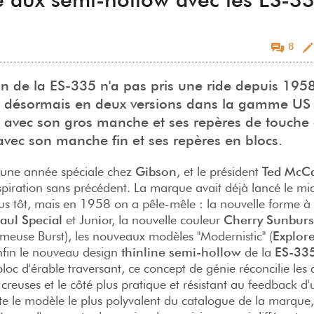
8
n de la ES-335 n'a pas pris une ride depuis 1958
e désormais en deux versions dans la gamme US
s avec son gros manche et ses repères de touche
 avec son manche fin et ses repères en blocs.
 une année spéciale chez
Gibson
, et le président
Ted McCa
piration sans précédent. La marque avait déjà lancé le mi
s tôt, mais en 1958 on a pêle-mêle : la nouvelle forme à
aul Special
et Jun
i
or, la nouvelle couleur
Cherry Sunburs
ameuse Burst), les nouveaux modèles "Modernistic" (
Explor
enfin le nouveau design
thinline semi-hollow
de la
ES-33
bloc d'érable traversant, ce concept de génie réconcilie les 
creuses et le côté plus pratique et résistant au feedback d'
te le modèle le plus polyvalent du catalogue de la marque,