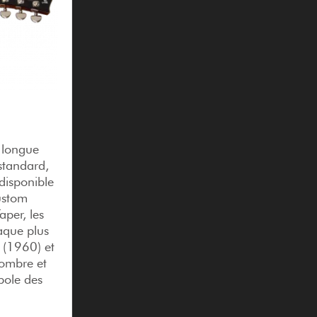
a longue
 standard,
 disponible
ustom
aper, les
laque plus
 (1960) et
ombre et
bole des