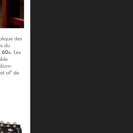
plique des
es du
t 60s
. Les
able
edium-
st of" de