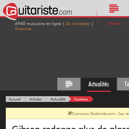
Articles
6940 musiciens en ligne |
Se connecter
|
S'inscrire
Actualités
T
Guitare
Accueil
Articles
Actualité
🎁
Concours Guitariste.com : Les r
Gibson redonne plus de plac