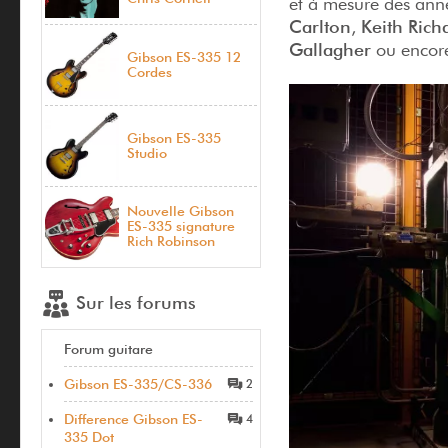
et à mesure des anné
Carlton
,
Keith Rich
Gallagher
ou encor
Gibson ES-335 12
Cordes
Gibson ES-335
Studio
Nouvelle Gibson
ES-335 signature
Rich Robinson
Sur les forums
Forum guitare
Gibson ES-335/CS-336
2
Difference Gibson ES-
4
335 Dot