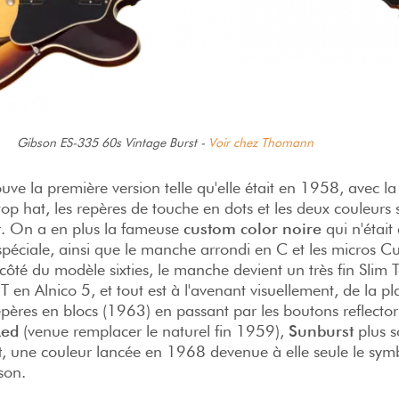
Gibson ES-335 60s Vintage Burst -
Voir chez Thomann
ouve la première version telle qu'elle était en 1958, avec l
top hat, les repères de touche en dots et les deux couleurs
t
. On a en plus la fameuse
custom color noire
qui n'était
éciale, ainsi que le manche arrondi en C et les micros C
ôté du modèle sixties, le manche devient un très fin Slim T
T en Alnico 5, et tout est à l'avenant visuellement, de la p
pères en blocs (1963) en passant par les boutons reflector
Red
(venue remplacer le naturel fin 1959),
Sunburst
plus s
t
, une couleur lancée en 1968 devenue à elle seule le sym
son.