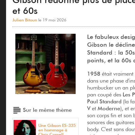
et 60s
Julien Bitoun
le 19 mai 2026
Le fabuleux desig
Gibson le déclin
Standard : la 50
points, et la 60s
1958
était vraiment
dans une phase d'ins
humbucker un an plu
pan coupé des
Les P
Paul Standard
(la f
V
et
Moderne
), et 
Sur le même thème
son corps fin et son 
sonores des guitares 
Une Gibson ES-335
body. C'est sans dou
en hommage à
Chris Cornell