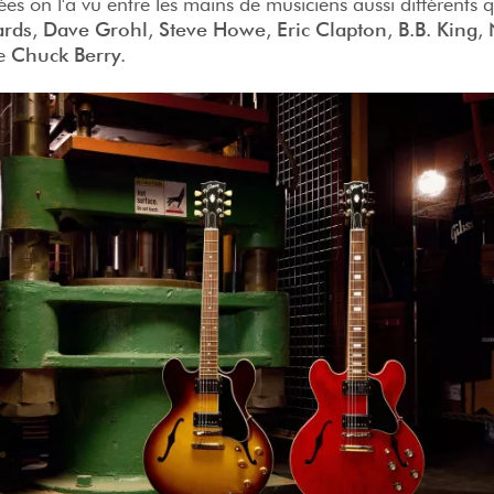
es on l'a vu entre les mains de musiciens aussi différents
ards
,
Dave Grohl
,
Steve Howe
,
Eric Clapton
,
B.B. King
,
e
Chuck Berry
.