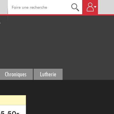
s
Chroniques
Lutherie
35 50s