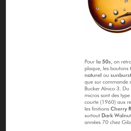
Pour
la 50s
, on retr
plaque, les boutons 
naturel
ou
sunburs
que sur commande sp
Bucker Alnico 3. Du c
micros sont des type 
courte (1960) aux re
les finitions
Cherry 
surtout
Dark Walnu
années 70 chez Gib