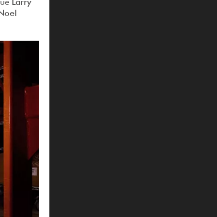
 que
Larry
Noel