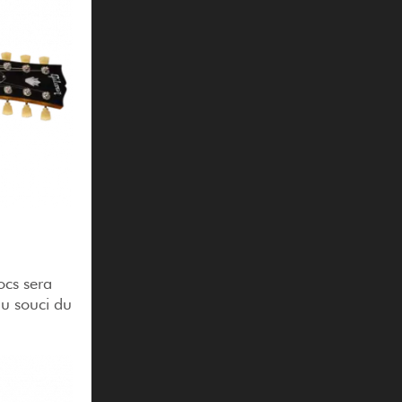
ocs sera
du souci du