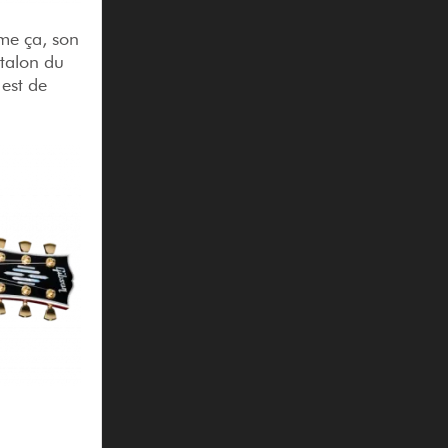
me ça, son
 talon du
est de