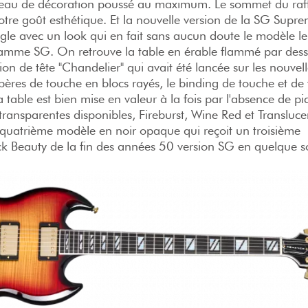
veau de décoration poussé au maximum. Le sommet du raf
otre goût esthétique. Et la nouvelle version de la SG Supre
ègle avec un look qui en fait sans aucun doute le modèle le
gamme SG. On retrouve la table en érable flammé par dess
tion de tête "Chandelier" qui avait été lancée sur les nouvell
pères de touche en blocs rayés, le binding de touche et de 
La table est bien mise en valeur à la fois par l'absence de p
ns transparentes disponibles, Fireburst, Wine Red et Transluc
un quatrième modèle en noir opaque qui reçoit un troisième
k Beauty de la fin des années 50 version SG en quelque so