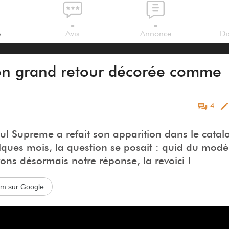
-
-
e
Avis
Annonce
Di
on grand retour décorée comme
4
ul Supreme a refait son apparition dans le cata
lques mois, la question se posait : quid du mod
ons désormais notre réponse, la revoici !
com sur Google