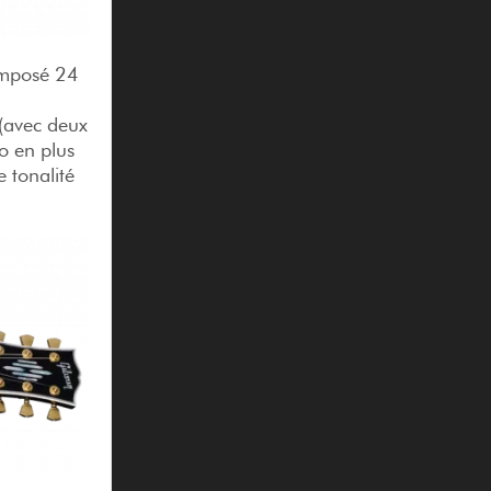
composé 24
(avec deux
ro en plus
 tonalité