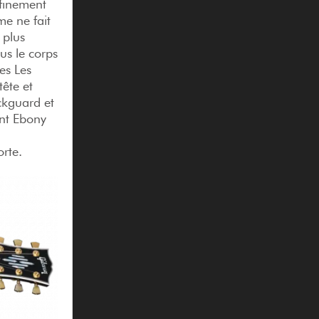
finement
me ne fait
 plus
us le corps
es Les
tête et
ickguard et
ent Ebony
rte.