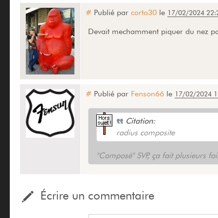
#
Publié par
corto30
le
17/02/2024 22:
Devait mechamment piquer du nez pour
#
Publié par
Fenson66
le
17/02/2024 1
Citation:
radius composite
"Composé" SVP, ça fait plusieurs foi
Écrire un commentaire