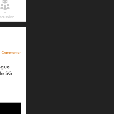
-
scussion
Commenter
logue
èle SG