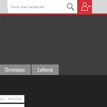
s
Chroniques
Lutherie
om :