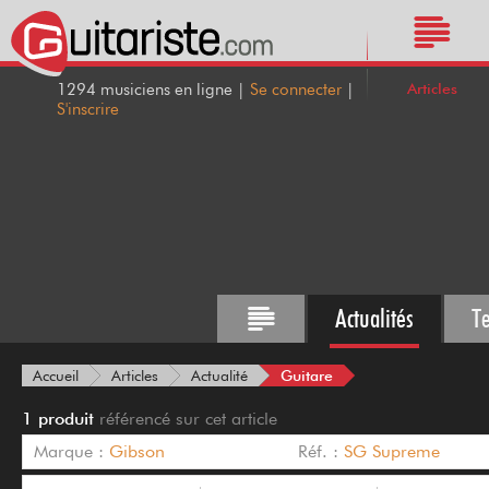
Articles
1294 musiciens en ligne |
Se connecter
|
S'inscrire
Actualités
T
Guitare
Accueil
Articles
Actualité
1 produit
référencé sur cet article
Marque :
Gibson
Réf. :
SG Supreme