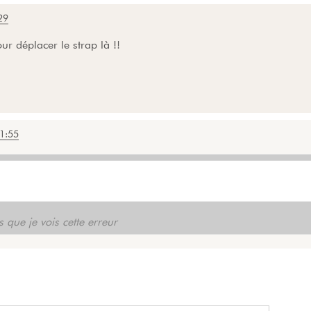
29
 déplacer le strap là !!
1:55
s que je vois cette erreur