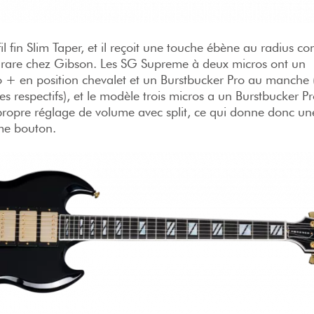
l fin Slim Taper, et il reçoit une touche ébène au radius 
ès rare chez Gibson. Les SG Supreme à deux micros ont un
o + en position chevalet et un Burstbucker Pro au manche 
mes respectifs), et le modèle trois micros a un Burstbucker P
propre réglage de volume avec split, ce qui donne donc une
me bouton.