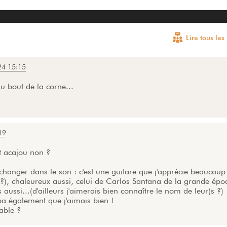
Lire tous le
4 15:15
u bout de la corne...
19
ut acajou non ?
 changer dans le son : c'est une guitare que j'apprécie beaucoup
 (?), chaleureux aussi, celui de Carlos Santana de la grande épo
aussi...(d'ailleurs j'aimerais bien connaître le nom de leur(s ?)
pa également que j'aimais bien !
rable ?