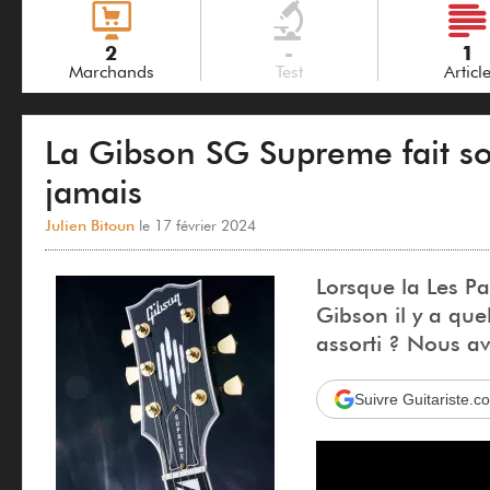
2
-
1
Marchands
Test
Articl
La Gibson SG Supreme fait s
jamais
Julien Bitoun
le 17 février 2024
Lorsque la Les Pa
Gibson il y a que
assorti ? Nous av
Suivre Guitariste.