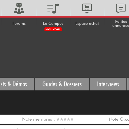
Petites
Forums
Le Campus
Espace achat
annonce
NOUVEAU
ests & Démos
Guides & Dossiers
Interviews
Note membres :
Note G.c