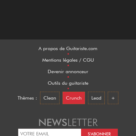
A propos de Guitariste.com
•
Mentions légales / CGU
•
Devenir annonceur
•
Outils du guitariste
•
Thèmes :
Clean
Crunch
Lead
+
NEWS
LETTER