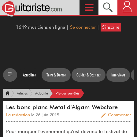
1649 musiciens en ligne |
Se connecter
|
S'inscrire
Actualités
Tests & Démos
Guides & Dossiers
Interviews
Vie des sociétés
Articles
Actualité
Les bons plans Metal d'Algam Webstore
La rédaction
le 26 juin 2019
Commenter
Pour marquer l'évènement qu'est devenu le festival du