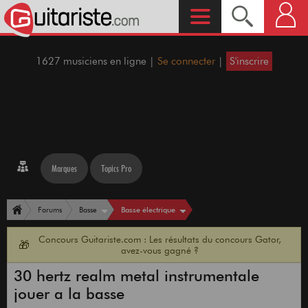
1627 musiciens en ligne |
Se connecter
|
S'inscrire
Marques
Topics Pro
Basse électrique
Forums
Basse
Concours Guitariste.com : Les résultats du concours Gator,
🎁
avez-vous gagné ?
30 hertz realm metal instrumentale
jouer a la basse