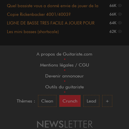
Quel bassiste vous a donné envie de jouer de la
66K
basse ?
Copie Rickenbacker 4001/4003?
66K
LIGNE DE BASSE TRES FACILE A JOUER POUR
64K
DEBUTANT
Les mini basses (shortscale)
62K
A propos de Guitariste.com
•
Mentions légales / CGU
•
Devenir annonceur
•
Outils du guitariste
•
Thèmes :
Clean
Crunch
Lead
+
NEWS
LETTER