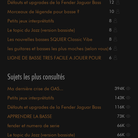
Défauts et upgrades de la Fender Jaguar Bass
12
Morceaux de légende pour basse ?
10
Petits jeux interprétatifs
8
Le topic du Jazz (version bassiste)
8
Les nouvelles basses SQUIER Classic Vibe
8
les guitares et basses les plus moches (selon vous)
6
LIGNE DE BASSE TRES FACILE A JOUER POUR
6
DEBUTANT
Sujets les plus consultés
Ma dernière crise de GAS...
394K
Petits jeux interprétatifs
143K
Défauts et upgrades de la Fender Jaguar Bass
116K
APPRENDRE LA BASSE
73K
fender et numero de serie
66K
Le topic du Jazz (version bassiste)
66K