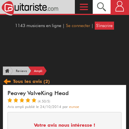
1143 musiciens en ligne |
Se connecter
|
S'inscrire
Ampli
Reviews
Tous les avis
(2)
Peavey ValveKing Head
(4.50/5)
Avis ampli publié le 24/10/2014 par
eunoe
Votre avis nous intéresse !