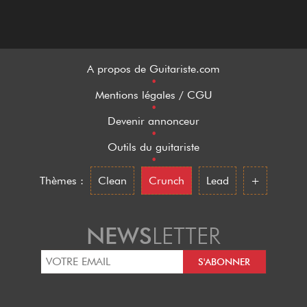
A propos de Guitariste.com
•
Mentions légales / CGU
•
Devenir annonceur
•
Outils du guitariste
•
Thèmes :
Clean
Crunch
Lead
+
NEWS
LETTER