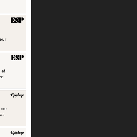
leur
 et
ed
 car
pas