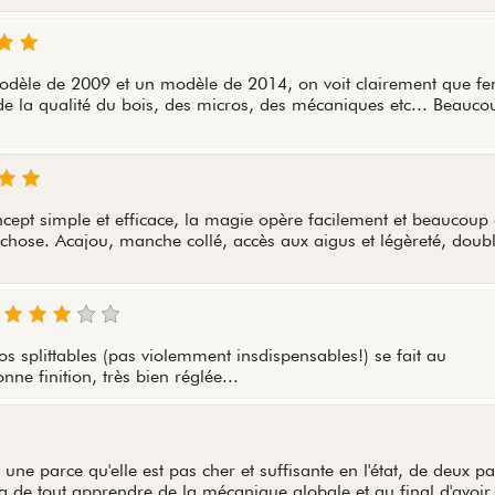
odèle de 2009 et un modèle de 2014, on voit clairement que fe
e la qualité du bois, des micros, des mécaniques etc... Beauco
ncept simple et efficace, la magie opère facilement et beaucoup
 chose. Acajou, manche collé, accès aux aigus et légèreté, doub
 splittables (pas violemment insdispensables!) se fait au
ne finition, très bien réglée...
 une parce qu'elle est pas cher et suffisante en l'état, de deux p
ra de tout apprendre de la mécanique globale et au final d'avoir