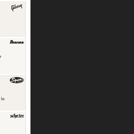
e
 le