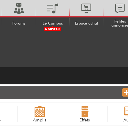
Petites
Forums
Le Campus
Espace achat
annonce
NOUVEAU
e
Amplis
Effets
Au