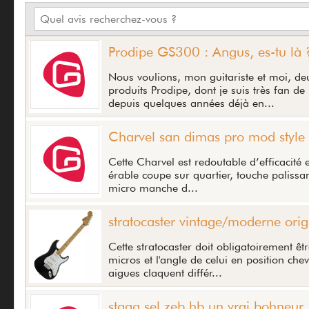
Prodipe GS300 : Angus, es-tu là 
Nous voulions, mon guitariste et moi, d
produits Prodipe, dont je suis très fan de 
depuis quelques années déjà en...
Charvel san dimas pro mod style 
Cette Charvel est redoutable d’efficacité e
érable coupe sur quartier, touche palissa
micro manche d...
stratocaster vintage/moderne orig
Cette stratocaster doit obligatoirement êt
micros et l'angle de celui en position che
aigues claquent différ...
stagg sel zeb hb un vrai bohneur