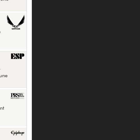
n
t
'une
nt