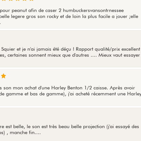
ay pour peanut afin de caser 2 humbuckersvansontrnessee
belle legere gros son rocky et de loin la plus facile a jouer ;elle
.
 Squier et je n'ai jamais été déçu ! Rapport qualité/prix excellent 
es, certaines sonnent mieux que d'autres .... Mieux vaut essayer
vis son mon achat d'une Harley Benton 1/2 caisse. Après avoir
s de gamme et bas de gamme), j'ai acheté récemment une Harle
e est belle, le son est très beau belle projection (j'ai essayé des
) , manche fin....