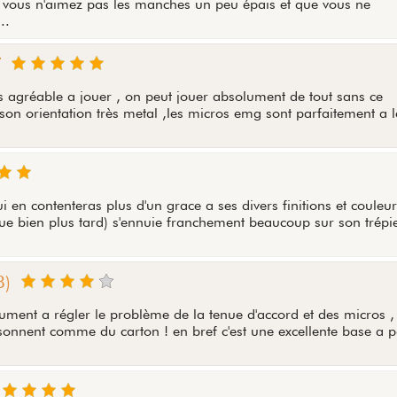
si vous n'aimez pas les manches un peu épais et que vous ne
..
T
ès agréable a jouer , on peut jouer absolument de tout sans ce
é son orientation très metal ,les micros emg sont parfaitement a 
en contenteras plus d'un grace a ses divers finitions et couleur
ue bien plus tard) s'ennuie franchement beaucoup sur son trépi
8)
lument a régler le problème de la tenue d'accord et des micros ,
s sonnent comme du carton ! en bref c'est une excellente base a 