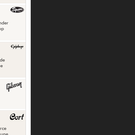
nder
up
 de
le
arce
 une