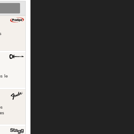
s
s le
es
es