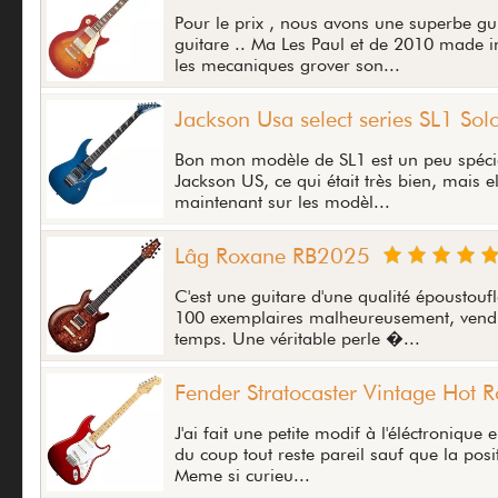
Pour le prix , nous avons une superbe gui
guitare .. Ma Les Paul et de 2010 made in c
les mecaniques grover son...
Jackson Usa select series SL1 Solo
Bon mon modèle de SL1 est un peu spécial 
Jackson US, ce qui était très bien, mais el
maintenant sur les modèl...
Lâg Roxane RB2025
C'est une guitare d'une qualité époustoufla
100 exemplaires malheureusement, vendu
temps. Une véritable perle �...
Fender Stratocaster Vintage Hot 
J'ai fait une petite modif à l'éléctronique 
du coup tout reste pareil sauf que la posit
Meme si curieu...