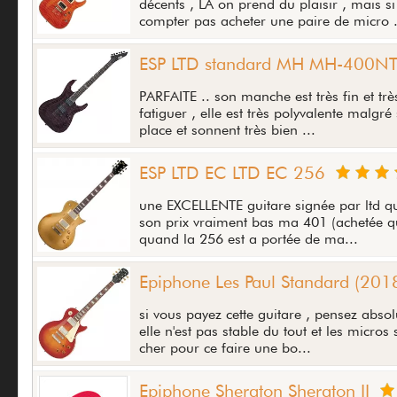
décents , LA on prend du plaisir , mais 
compter pas acheter une paire de micro .
ESP LTD standard MH MH-400N
PARFAITE .. son manche est très fin et tr
fatiguer , elle est très polyvalente malgr
place et sonnent très bien ...
ESP LTD EC LTD EC 256
une EXCELLENTE guitare signée par ltd qui 
son prix vraiment bas ma 401 (achetée q
quand la 256 est a portée de ma...
Epiphone Les Paul Standard (201
si vous payez cette guitare , pensez abso
elle n'est pas stable du tout et les micro
cher pour ce faire une bo...
Epiphone Sheraton Sheraton II