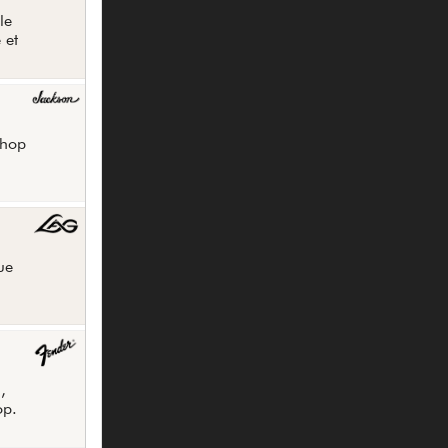
le
 et
shop
ue
,
op.