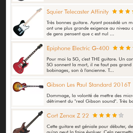
Squier Telecaster Affinity
Très bonnes guitare. Ayant possédé un m
ont une plus grande exigence au niveau d
de gens pensent que c est nul ...
Epiphone Electric G-400
Pour moi la SG, c'est THE guitare. Un co
SG sonnent la mort, il ne faut pas grand
bobinages, son à l'ancienne. T...
Gibson Les Paul Standard 2016T
Dommage, la volonté de mettre des micros
détriment du "real Gibson sound". Très bon
Cort Zenox Z 22
Cette guitare est géniale pour débuter, de
qu'on peut la faire évoluer. Cela permett