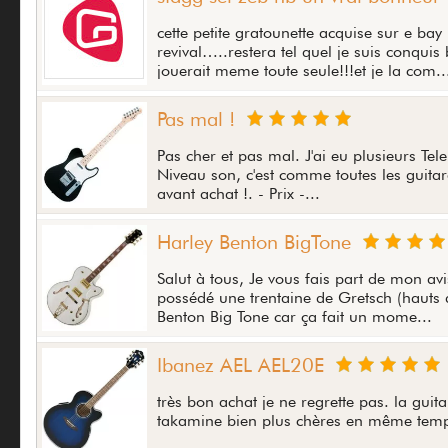
cette petite gratounette acquise sur e b
revival…..restera tel quel je suis conquis 
jouerait meme toute seule!!!et je la com..
Pas mal !
Pas cher et pas mal. J'ai eu plusieurs Tele
Niveau son, c'est comme toutes les guitar
avant achat !. - Prix -...
Harley Benton BigTone
Salut à tous, Je vous fais part de mon a
possédé une trentaine de Gretsch (haut
Benton Big Tone car ça fait un mome...
Ibanez AEL AEL20E
très bon achat je ne regrette pas. la guitar
takamine bien plus chères en même temps