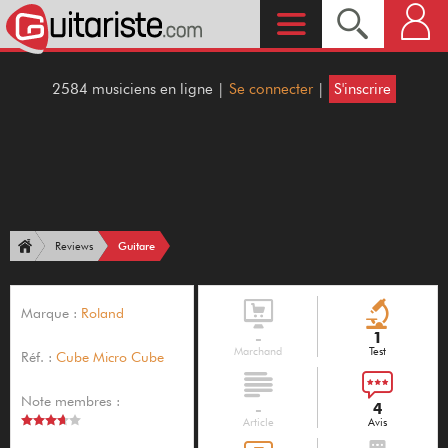
2584 musiciens en ligne |
Se connecter
|
S'inscrire
Guitare
Reviews
Marque :
Roland
-
1
Marchand
Test
Réf. :
Cube Micro Cube
Note membres :
-
4
Article
Avis