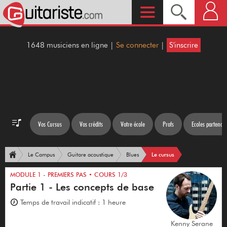
1648 musiciens en ligne |
Se connecter
|
S'inscrire
Vos Cursus
Vos crédits
Votre école
Profs
Ecoles partenair
Le cursus
Le Campus
Guitare acoustique
Blues
MODULE 1 - PREMIERS PAS • COURS 1/3
Partie 1 - Les concepts de base
Temps de travail indicatif : 1 heure
Kenny Serane