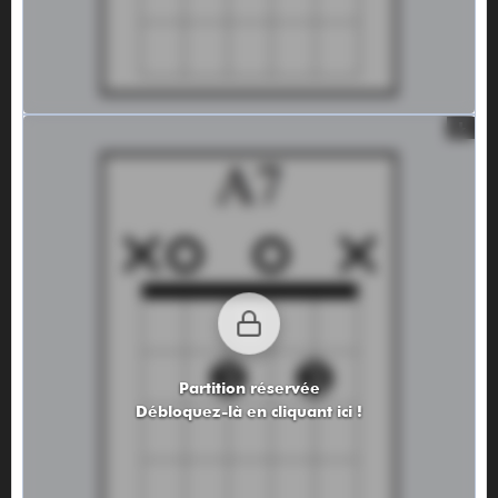
Partition réservée
Débloquez-là en cliquant ici !