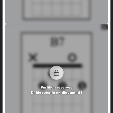
Partition réservée
Débloquez-là en cliquant ici !