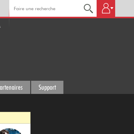
s
artenaires
Support