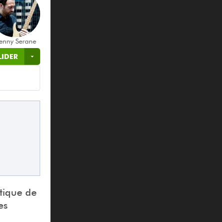
enny Serane
LIDER
stique de
es