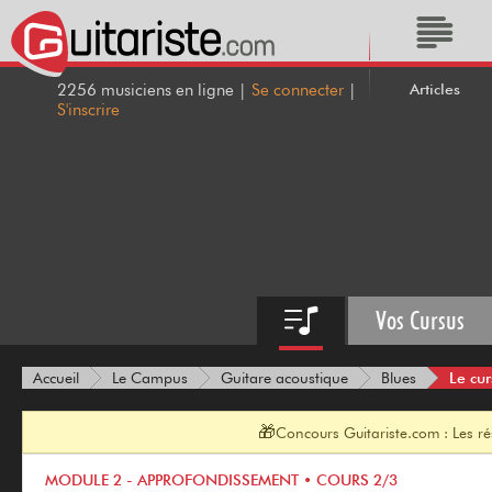
Articles
2256 musiciens en ligne |
Se connecter
|
S'inscrire
Vos Cursus
Le cur
Accueil
Le Campus
Guitare acoustique
Blues
🎁
Concours Guitariste.com : Les r
MODULE 2 - APPROFONDISSEMENT • COURS 2/3