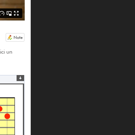
Note
ici un