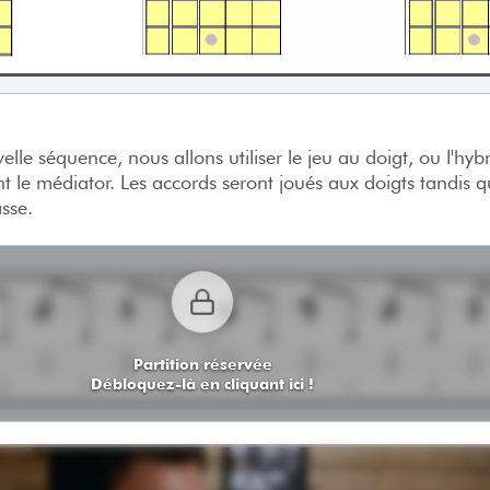
elle séquence, nous allons utiliser le jeu au doigt, ou l'hyb
t le médiator. Les accords seront joués aux doigts tandis q
sse.
Partition réservée
Débloquez-là en cliquant ici !