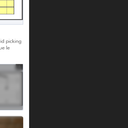
rid picking
ue le