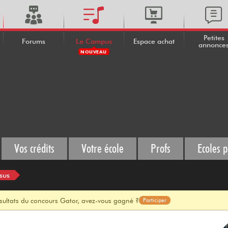
Petites
Forums
Le Campus
Espace achat
annonce
NOUVEAU
Vos crédits
Votre école
Profs
Ecoles p
sus
ésultats du concours Gator, avez-vous gagné ?
Participer