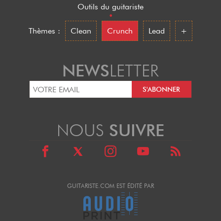
Outils du guitariste
•
Thèmes :
Clean
Crunch
Lead
+
NEWS
LETTER
NOUS
SUIVRE
GUITARISTE.COM EST ÉDITÉ PAR