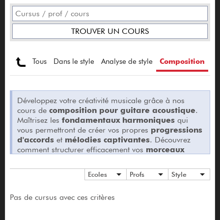
Tous
Dans le style
Analyse de style
Composition
Développez votre créativité musicale grâce à nos
cours de
composition pour guitare acoustique
.
Maîtrisez les
fondamentaux harmoniques
qui
vous permettront de créer vos propres
progressions
d'accords
et
mélodies captivantes
. Découvrez
comment structurer efficacement vos
morceaux
originaux
, depuis l'élaboration d'une
ligne
mélodique
jusqu'à l'enrichissement avec des
Ecoles
Profs
Style
arrangements guitare
adaptés. Nos formations
vous guident pour transformer vos idées en
Pas de cursus avec ces critères
compositions accomplies
, en explorant les
techniques d'écriture
propres à différents styles
musicaux. Un parcours essentiel pour les guitaristes