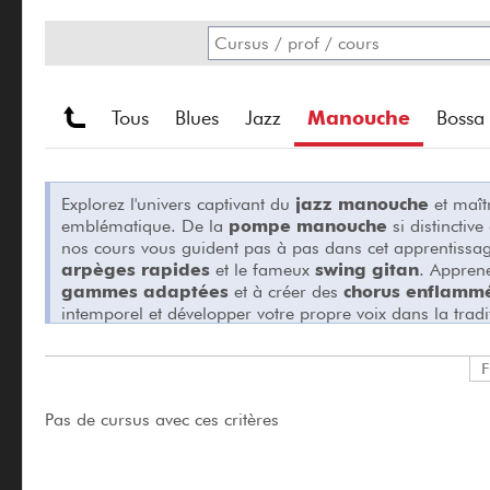
Tous
Blues
Jazz
Manouche
Bossa
Explorez l'univers captivant du
jazz manouche
et maîtr
emblématique. De la
pompe manouche
si distinctiv
nos cours vous guident pas à pas dans cet apprentissa
arpèges rapides
et le fameux
swing gitan
. Appren
gammes adaptées
et à créer des
chorus enflamm
intemporel et développer votre propre voix dans la trad
F
Pas de cursus avec ces critères