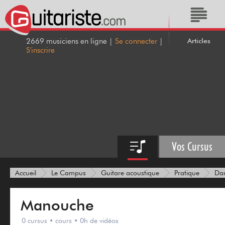
Articles
2669 musiciens en ligne |
Se connecter
|
S'inscrire
Vos Cursus
Accueil
Le Campus
Guitare acoustique
Pratique
Dan
Manouche
0 cursus • cours • 0h de vidéos