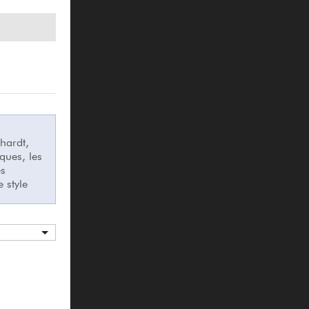
hardt,
ques, les
es
 style