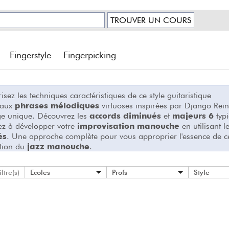
Fingerstyle
Fingerpicking
isez les techniques caractéristiques de ce style guitaristique
e aux
phrases mélodiques
virtuoses inspirées par Django Rein
ge unique. Découvrez les
accords diminués
et
majeurs 6
typi
ez à développer votre
improvisation manouche
en utilisant l
és
. Une approche complète pour vous approprier l'essence de ce
ition du
jazz manouche
.
iltre(s)
Ecoles
Profs
Style