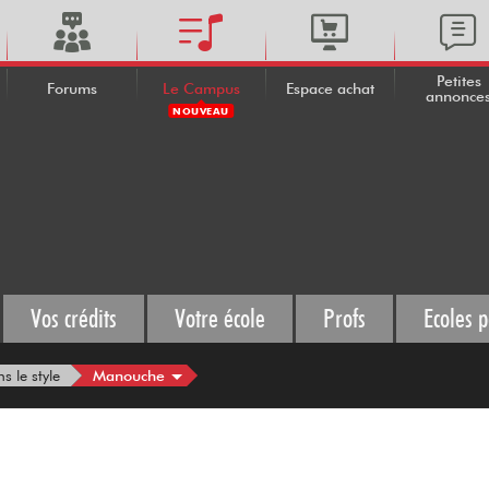
Petites
Forums
Le Campus
Espace achat
annonce
NOUVEAU
Vos crédits
Votre école
Profs
Ecoles p
Manouche
s le style