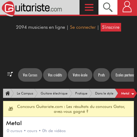
2094 musiciens en ligne |
Se connecter
|
S'inscrire
Vos Cursus
Vos crédits
Votre école
Profs
Ecoles partenair
Metal
Le Campus
Guitare électrique
Pratique
Dans le style
Concours Guitariste.com : Les résultats du concours Gator,
🎁
avez-vous gagné ?
Metal
0 cursus • cours • 0h de vidéos