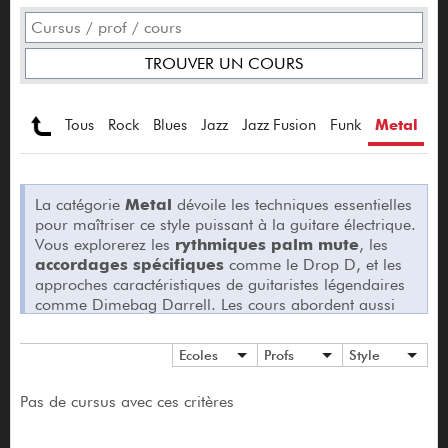
Tous
Rock
Blues
Jazz
Jazz Fusion
Funk
Metal
H
La catégorie
Metal
dévoile les techniques essentielles
pour maîtriser ce style puissant à la guitare électrique.
Vous explorerez les
rythmiques palm mute
, les
accordages spécifiques
comme le Drop D, et les
approches caractéristiques de guitaristes légendaires
comme Dimebag Darrell. Les cours abordent aussi
bien le
metal traditionnel
que les
variantes
progressives
, avec un focus sur la construction de
Ecoles
Profs
Style
riffs percutants
et de
solos techniques
. Vous
apprendrez à travailler votre
précision rythmique
et
Pas de cursus avec ces critères
votre
vitesse
, tout en développant votre propre son
metal.