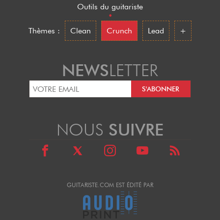
Outils du guitariste
•
Thèmes :
Clean
Crunch
Lead
+
NEWS
LETTER
NOUS
SUIVRE
GUITARISTE.COM EST ÉDITÉ PAR