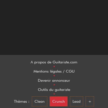
A propos de Guitariste.com
•
Mentions légales / CGU
•
Devenir annonceur
•
Outils du guitariste
•
Thèmes :
Clean
Crunch
Lead
+