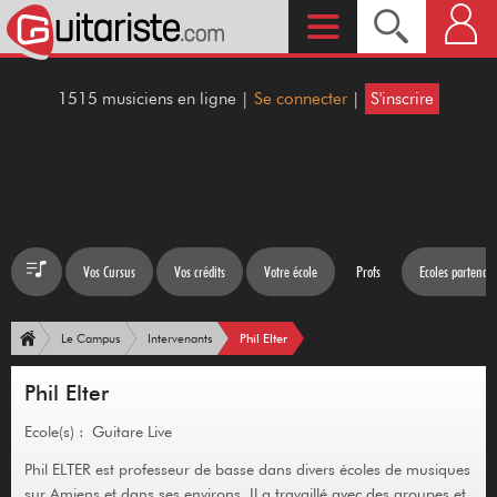
1515 musiciens en ligne |
Se connecter
|
S'inscrire
Vos Cursus
Vos crédits
Votre école
Profs
Ecoles partenair
Phil Elter
Le Campus
Intervenants
Phil Elter
Ecole(s) : Guitare Live
Phil ELTER est professeur de basse dans divers écoles de musiques
sur Amiens et dans ses environs. Il a travaillé avec des groupes et