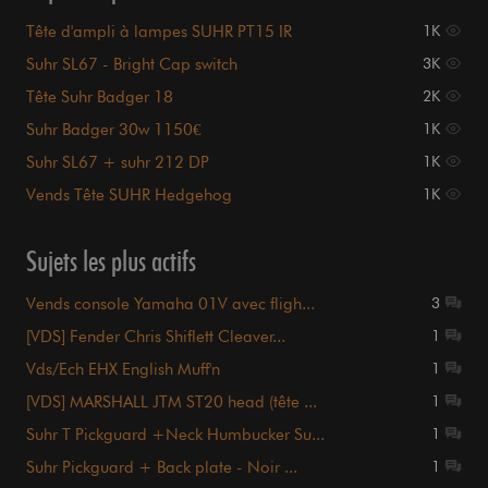
Tête d'ampli à lampes SUHR PT15 IR
1K
Suhr SL67 - Bright Cap switch
3K
Tête Suhr Badger 18
2K
Suhr Badger 30w 1150€
1K
Suhr SL67 + suhr 212 DP
1K
Vends Tête SUHR Hedgehog
1K
Sujets les plus actifs
Vends console Yamaha 01V avec fligh...
3
[VDS] Fender Chris Shiflett Cleaver...
1
Vds/Ech EHX English Muff'n
1
[VDS] MARSHALL JTM ST20 head (tête ...
1
Suhr T Pickguard +Neck Humbucker Su...
1
Suhr Pickguard + Back plate - Noir ...
1