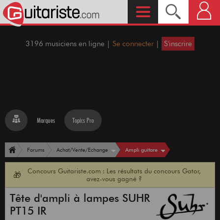
3196 musiciens en ligne |
Se connecter
|
S'inscrire
Marques
Topics Pro
Ampli guitare
Forums
Achat/Vente/Echange
Concours Guitariste.com : Les résultats du concours Gator,
🎁
avez-vous gagné ?
Tête d'ampli à lampes SUHR
PT15 IR