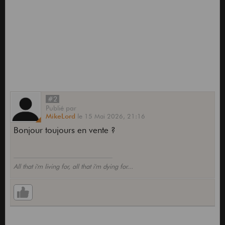
#2
Publié
par
MikeLord
le
15 Mai 2026,
21:16
Bonjour toujours en vente ?
All that i'm living for, all that i'm dying for...