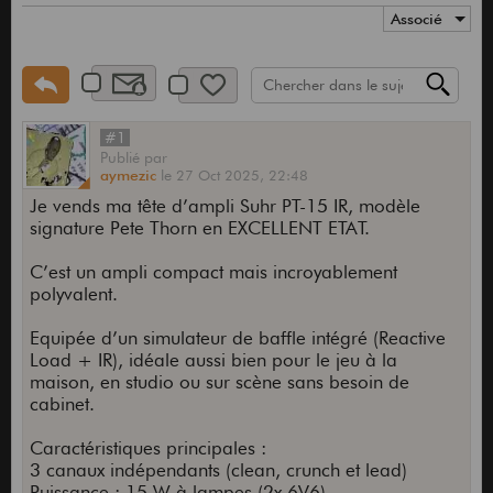
Associé
#1
Publié
par
aymezic
le
27 Oct 2025,
22:48
Je vends ma tête d’ampli Suhr PT-15 IR, modèle
signature Pete Thorn en EXCELLENT ETAT.
C’est un ampli compact mais incroyablement
polyvalent.
Equipée d’un simulateur de baffle intégré (Reactive
Load + IR), idéale aussi bien pour le jeu à la
maison, en studio ou sur scène sans besoin de
cabinet.
Caractéristiques principales :
3 canaux indépendants (clean, crunch et lead)
Puissance : 15 W à lampes (2x 6V6)