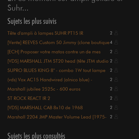
Suhr...
Sujets les plus suivis
Tête d'ampli à lampes SUHR PT15 IR
2
[Vente] REEVES Custom 50 Jimmy (clone boutique
4
Hiwatt Page)
[ECH] Proposer votre matos contre un de mes
2
amplis
[VDS] MARSHALL JTM ST20 head (tête JTM studio
2
20W) - 520€
SUPRO BLUES KING 8" - combo 1W tout lampe
2
190€
(vds) Vox AC15 Handwired (alnico blue) -
2
absolument neuf
Marshall jubilee 2525c - 600 euros
2
ST ROCK REACT IR 2
2
[VDS] MARSHALL CAB 8x10 de 1968
2
Marshall 2204 JMP Master Volume Lead [1975-
2
1981]
Sujets les plus consultés