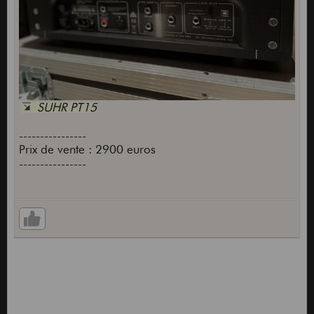
SUHR PT15
----------------
Prix de vente : 2900 euros
----------------