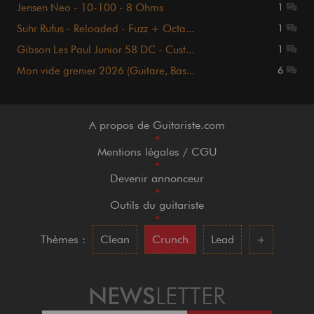
Jensen Neo - 10-100 - 8 Ohms
1
Suhr Rufus - Reloaded - Fuzz + Octa...
1
Gibson Les Paul Junior 58 DC - Cust...
1
Mon vide grenier 2026 (Guitare, Bas...
6
A propos de Guitariste.com
•
Mentions légales / CGU
•
Devenir annonceur
•
Outils du guitariste
•
Thèmes :
Clean
Crunch
Lead
+
NEWS
LETTER