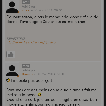
#27
Publié
par
johor
le
30 Mar 2004,
20:00
De toute fason, c pas le meme prix, donc difficile de
donner l'avantage a Squier qui est moin cher
ERIMETETEKE
http://yelims.free.fr/Banane/B(...)8.gif
#28
Publié
par
Thrawn
le
30 Mar 2004,
20:01
t inquiete pas pour ça !
Sans mes grosses mains on m aurait jamais fait me
mettre a la basse
Quand a la cort, je crois qu il s agit d un assez bon
modele ... enfin pour mon niveau, ce serait