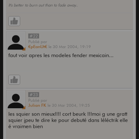
It's better to burn out than to fade away..
#22
Publié
par
¤pEanUt¤
le
30 Mar 2004,
19:19
faut voir apres les modeles fender mexicain...
#23
Publié
par
Julian FK
le
30 Mar 2004,
19:25
les squier son mieux!!!! cort beurk !!!moi g une gratt
squier jpeu te dire ke pour debuté dans léléctrik elle
é vraimen bien