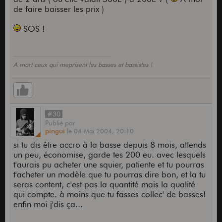
de faire baisser les prix )
SOS !
A mort ceux qui meprisent les basses et bassistes !
#30
Publié
par
pingui
le
04 Mai 2004,
20:10
si tu dis être accro à la basse depuis 8 mois, attends
un peu, économise, garde tes 200 eu. avec lesquels
t'aurais pu acheter une squier, patiente et tu pourras
t'acheter un modèle que tu pourras dire bon, et la tu
seras content, c'est pas la quantité mais la qualité
qui compte. à moins que tu fasses collec' de basses!
enfin moi j'dis ça...