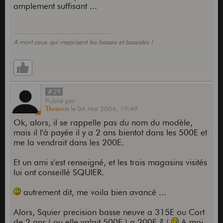
amplement suffisant ...
A mort ceux qui meprisent les basses et bassistes !
#29
Publié
par
Thrawn
le
04 Mai 2004,
19:49
Ok, alors, il se rappelle pas du nom du modèle,
mais il l'à payée il y a 2 ans bientot dans les 500E et
me la vendrait dans les 200E.
Et un ami s'est renseigné, et les trois magasins visités
lui ont conseillé SQUIER.
autrement dit, me voila bien avancé ...
Alors, Squier precision basse neuve a 315E ou Cort
de 2 ans ( ou elle valait 500E ) a 200E ? (
A moi