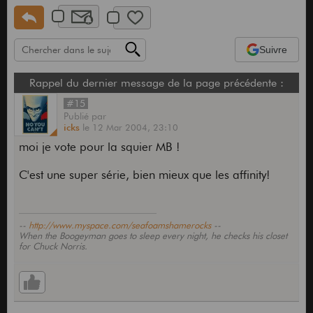
Suivre
Rappel du dernier message de la page précédente :
#15
Publié
par
icks
le
12 Mar 2004,
23:10
moi je vote pour la squier MB !
C'est une super série, bien mieux que les affinity!
--
http://www.myspace.com/seafoamshamerocks
--
When the Boogeyman goes to sleep every night, he checks his closet
for Chuck Norris.