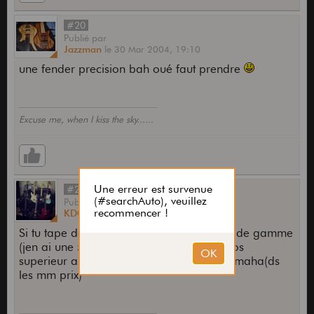
#20
Publié
par
Jazzman
le
30 Mar 2004,
19:10
une fender precision bah oué faut prendre
Excuse me, when I kiss the sky......
#21
Publié
par
KDCobainSon
le
30 Mar 2004,
19:15
Si tu tape dans les modele Cort plus haut de gamme
(jen ai une 5cordes active) elles sont largos
superieur aux Squaï idem ibanez idem yamaha(ds
les mm prix)