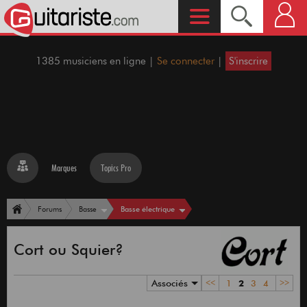
1385 musiciens en ligne |
Se connecter
|
S'inscrire
Marques
Topics Pro
Basse électrique
Forums
Basse
Cort ou Squier?
Associés
<<
1
2
3
4
>>