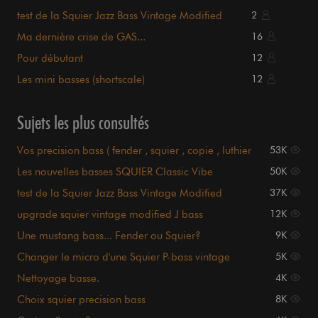
test de la Squier Jazz Bass Vintage Modified
2
Ma dernière crise de GAS...
16
Pour débutant
12
Les mini basses (shortscale)
12
Sujets les plus consultés
Vos precision bass ( fender , squier , copie , luthier
53K
...
Les nouvelles basses SQUIER Classic Vibe
50K
test de la Squier Jazz Bass Vintage Modified
37K
upgrade squier vintage modified J bass
12K
Une mustang bass... Fender ou Squier?
9K
Changer le micro d'une Squier P-bass vintage
5K
modified OW ???
Nettoyage basse.
4K
Choix squier precision bass
8K