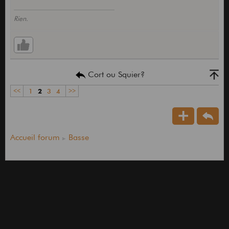
Rien.
Cort ou Squier?
<<
1
2
3
4
>>
Accueil forum
Basse