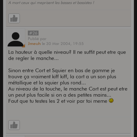
A mort ceux qui meprisent les basses et bassistes !
#26
Publié
par
Jmeuh
le
30 Mar 2004,
19:55
La hauteur à quelle niveau? Il ne suffit peut etre que
de regler le manche...
Sinon entre Cort et Squier en bas de gamme je
trouve ça vraiment kiff kiff, la cort a un son plus
métallique et la squier plus rond...
Au niveau de la touche, le manche Cort est peut etre
un peut plus facile si on a des petites mains...
Faut que tu testes les 2 et voir par toi meme