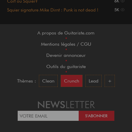
Cort ou Squier?
6K
Squier signature Mike Dirnt : Punk is not dead !
5K
A propos de Guitariste.com
•
Mentions légales / CGU
•
Devenir annonceur
•
Outils du guitariste
•
Thèmes :
Clean
Crunch
Lead
+
NEWS
LETTER