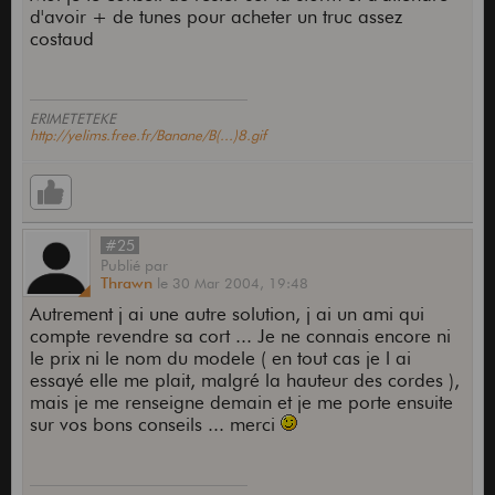
d'avoir + de tunes pour acheter un truc assez
costaud
ERIMETETEKE
http://yelims.free.fr/Banane/B(...)8.gif
#25
Publié
par
Thrawn
le
30 Mar 2004,
19:48
Autrement j ai une autre solution, j ai un ami qui
compte revendre sa cort ... Je ne connais encore ni
le prix ni le nom du modele ( en tout cas je l ai
essayé elle me plait, malgré la hauteur des cordes ),
mais je me renseigne demain et je me porte ensuite
sur vos bons conseils ... merci