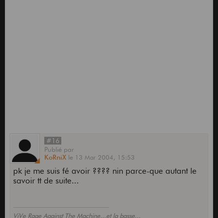
#16
Publié
par
KoRniX
le
13 Mar 2004,
15:53
pk je me suis fé avoir ???? nin parce-que autant le
savoir tt de suite...
ViVe Rage Against The Machine...et la basse...