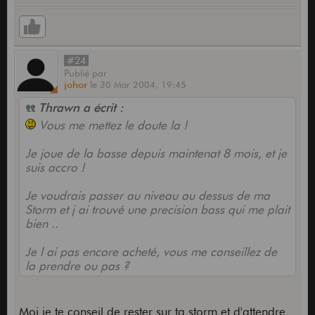
#24
Publié
par
johor
le
30 Mar 2004,
19:45
Thrawn a écrit :
Vous me mettez le doute la !
Je joue de la basse depuis maintenat 8 mois, et je
suis accro !
Je voudrais passer au niveau au dessus de ma
Storm et j ai trouvé une precision bass qui me plait
bien ..
Je l ai pas encore acheté, vous me conseillez de
la prendre ou pas ?
Moi je te conseil de rester sur ta storm et d'attendre