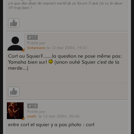
y'a que des dosé de wayne's world ds ce forum !! ayé j'ai vu le deux
!!!! trop bien !
#17
Publié
par
tintamare
le
13 Mar 2004,
19:51
Cort ou Squier?......la question ne pose même pas:
Yamaha bien sur!
(sinon ouhé Squier c'est de la
merde...)
#18
Publié
par
matt-
le
13 Mar 2004,
20:46
entre cort et squier y a pas photo : cort