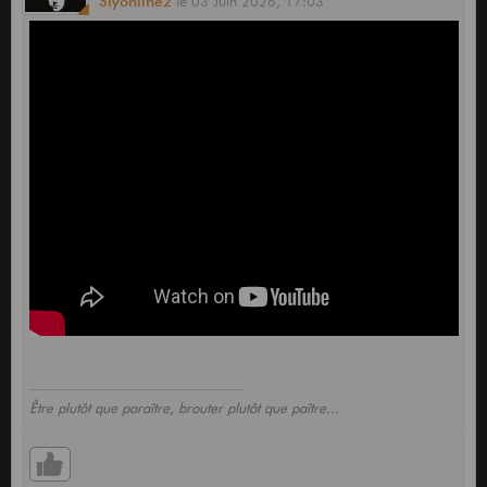
Slyonline2
le
03 Juin 2026,
17:03
Être plutôt que paraître, brouter plutôt que paître...