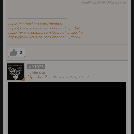
Modifié le 02/06/2026 à 16:46
https://soundcloud.com/mknupa
https://www.youtube.com/channe(...)ai8nA
https://www.youtube.com/channe(...)sZG7w
https://www.youtube.com/channe(...)dBjxw
2
#21078
Publié
par
Slyonline2
le
02 Juin 2026,
18:57