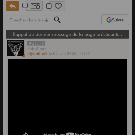
Suivre
Rappel du dernier message de la page précédente :
#21075
Publié
par
Slyonline2
le
02 Juin 2026,
16:10