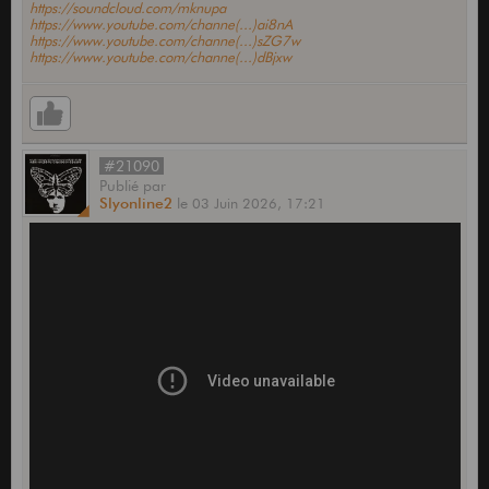
https://soundcloud.com/mknupa
https://www.youtube.com/channe(...)ai8nA
https://www.youtube.com/channe(...)sZG7w
https://www.youtube.com/channe(...)dBjxw
#21090
Publié
par
Slyonline2
le
03 Juin 2026,
17:21