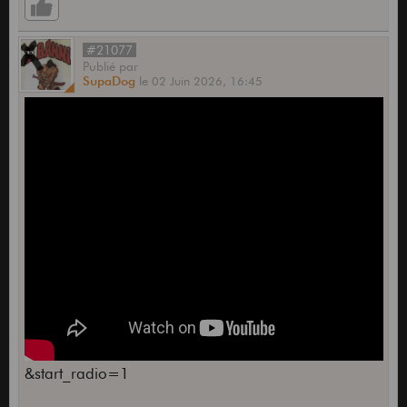
#21077
Publié
par
SupaDog
le
02 Juin 2026,
16:45
&start_radio=1