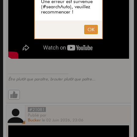
Être plutôt que paraître, brouter plutôt que paître...
#21081
Publié
par
Bucker
le
02 Juin 2026,
23:06