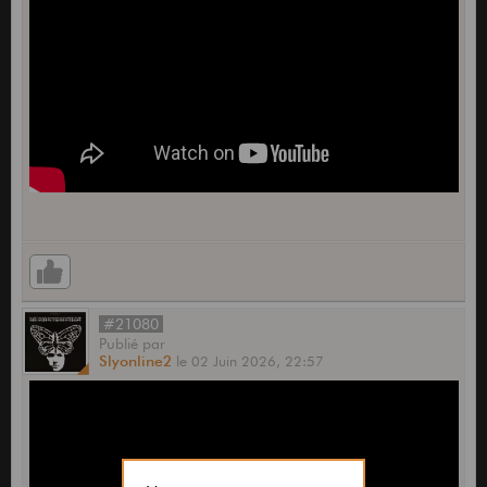
#21080
Publié
par
Slyonline2
le
02 Juin 2026,
22:57