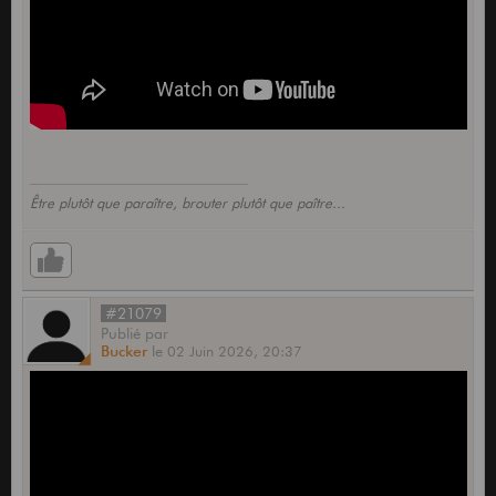
Être plutôt que paraître, brouter plutôt que paître...
#21079
Publié
par
Bucker
le
02 Juin 2026,
20:37