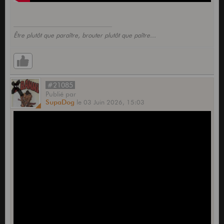
Être plutôt que paraître, brouter plutôt que paître...
#21085
Publié
par
SupaDog
le
03 Juin 2026,
15:03