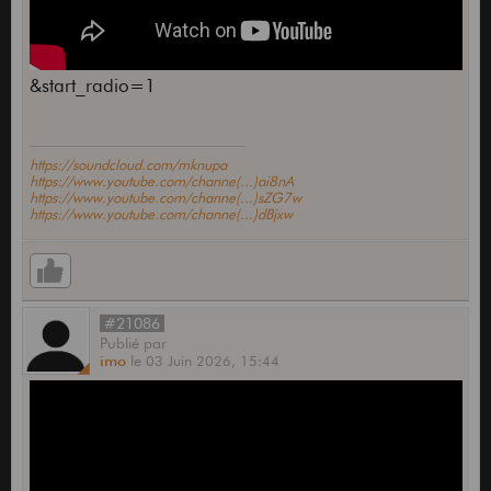
&start_radio=1
https://soundcloud.com/mknupa
https://www.youtube.com/channe(...)ai8nA
https://www.youtube.com/channe(...)sZG7w
https://www.youtube.com/channe(...)dBjxw
#21086
Publié
par
imo
le
03 Juin 2026,
15:44