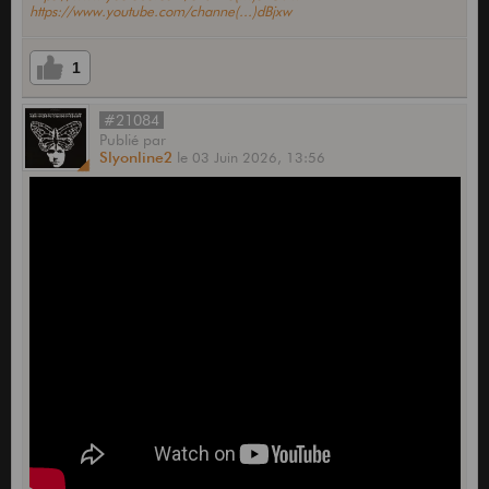
https://www.youtube.com/channe(...)dBjxw
1
#21084
Publié
par
Slyonline2
le
03 Juin 2026,
13:56