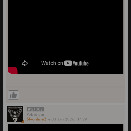
#21082
Publié
par
Slyonline2
le
03 Juin 2026,
07:29