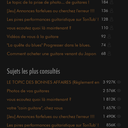
Le topic de la prise de photo... de guitares !
184
[Jeu] Annonces farfelues ou cherchez l'erreur !!!
136
Les pires performances guitaristique sur TonTub' !
128
vous ecoutez quoi là maintenant ?
110
Vidéos de vous à la guitare
92
"La quête du blues" Progresser dans le blues.
74
Comment acheter une guitare venant du Japon
68
sur Internet ?!
Sujets les plus consultés
LE TOPIC DES BONNES AFFAIRES (Règlement en
3 927K
page 1)
Photos de vos guitares
2 576K
vous ecoutez quoi là maintenant ?
1 812K
votre "coin guitare", chez vous
1 657K
[Jeu] Annonces farfelues ou cherchez l'erreur !!!
1 490K
Les pires performances guitaristique sur TonTub' !
856K