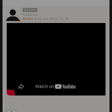
#21076
Publié
par
Bucker
le
02 Juin 2026,
16:18