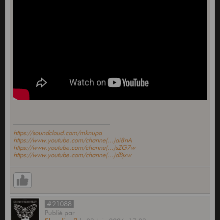
https://soundcloud.com/mknupa
https://www.youtube.com/channe(...)ai8nA
https://www.youtube.com/channe(...)sZG7w
https://www.youtube.com/channe(...)dBjxw
#21088
Publié
par