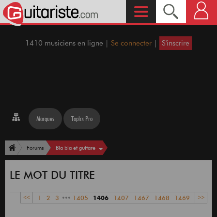
1410 musiciens en ligne |
Se connecter
|
S'inscrire
Marques
Topics Pro
Bla bla et guitare
Forums
LE MOT DU TITRE
<<
1
2
3
•••
1405
1406
1407
1467
1468
1469
>>