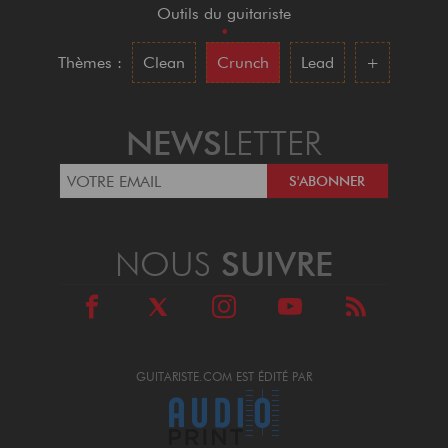
Outils du guitariste
•
Thèmes :
Clean
Crunch
Lead
+
NEWS
LETTER
NOUS
SUIVRE
GUITARISTE.COM EST ÉDITÉ PAR