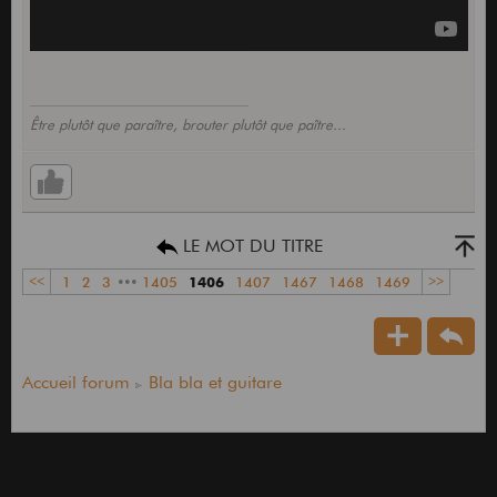
Être plutôt que paraître, brouter plutôt que paître...
LE MOT DU TITRE
<<
1
2
3
•••
1405
1406
1407
1467
1468
1469
>>
Accueil forum
Bla bla et guitare