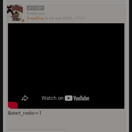
#21089
Publié
par
SupaDog
le
03 Juin 2026,
17:17
&start_radio=1