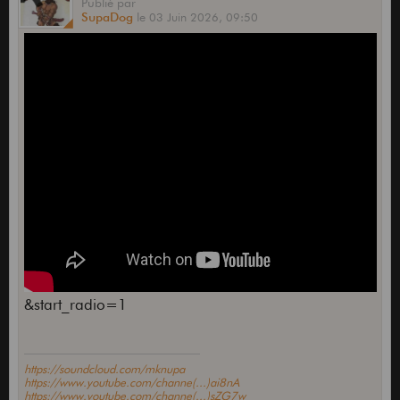
Publié
par
SupaDog
le
03 Juin 2026,
09:50
&start_radio=1
https://soundcloud.com/mknupa
https://www.youtube.com/channe(...)ai8nA
https://www.youtube.com/channe(...)sZG7w