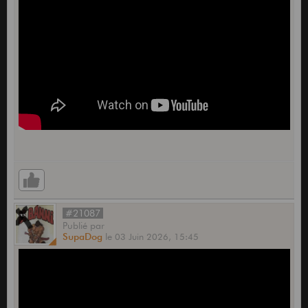
#21087
Publié
par
SupaDog
le
03 Juin 2026,
15:45