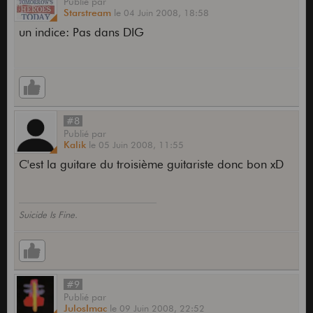
Publié
par
Starstream
le
04 Juin 2008,
18:58
un indice: Pas dans DIG
#8
Publié
par
Kalik
le
05 Juin 2008,
11:55
C'est la guitare du troisième guitariste donc bon xD
Suicide Is Fine.
#9
Publié
par
JulosImac
le
09 Juin 2008,
22:52