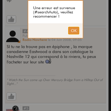
#4
Publié
par
Radio Nowhere
le
04 Juin 2008,
09:05
SI tu ne la trouve pas en épiphone , la marque
canadienne Eastwood a dans son catalogue la
Nashville 12 qui correspond à la riviera, tu peux
l'acheter sur leur site
" Watch the Sun come up Over Mercury Bridge from a Hilltop Out of
Sight..."
#5