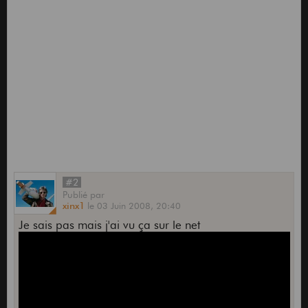
#2
Publié
par
xinx1
le
03 Juin 2008,
20:40
Je sais pas mais j'ai vu ça sur le net