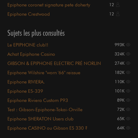
Epiphone coronet signature pete doherty
12
Epiphone Crestwood
12
Sujets les plus consultés
Le EPIPHONE club!!
993K
Achat Epiphone Casino
324K
GIBSON & EPIPHONE ELECTRIC PRÉ NORLIN
274K
Epiphone Wilshire "worn '66" reissue
182K
Epiphone RIVIERA.
110K
Epiphone ES-339
101K
Epiphone Riviera Custom P93
89K
Test : Gibson-Epiphone-Tokai-Orville
72K
Epiphone SHERATON Users club
65K
Epiphone CASINO ou Gibson ES 330 ?
64K