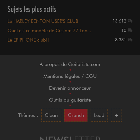
Sujets les plus actifs
Le HARLEY BENTON USER'S CLUB
13 612
Quel est ce modèle de Custom 77 Lon...
10
Le EPIPHONE club!!
8 331
A propos de Guitariste.com
•
Mentions légales / CGU
•
Devenir annonceur
•
Outils du guitariste
•
Thèmes :
Clean
Crunch
Lead
+