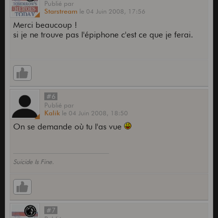
Publié
par
Starstream
le
04 Juin 2008,
17:56
Merci beaucoup !
si je ne trouve pas l'épiphone c'est ce que je ferai.
#6
Publié
par
Kalik
le
04 Juin 2008,
18:50
On se demande où tu l'as vue
Suicide Is Fine.
#7