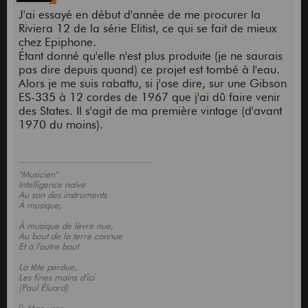
J'ai essayé en début d'année de me procurer la
Riviera 12 de la série Elitist, ce qui se fait de mieux
chez Epiphone.
Étant donné qu'elle n'est plus produite (je ne saurais
pas dire depuis quand) ce projet est tombé à l'eau.
Alors je me suis rabattu, si j'ose dire, sur une Gibson
ES-335 à 12 cordes de 1967 que j'ai dû faire venir
des States. Il s'agit de ma première vintage (d'avant
1970 du moins).
"Musicien"
Intelligence naïve
Au son des instruments
À musique,
À musique de lèvre nue,
Au bout de la terre connue
Et à l'autre bout
La tête perdue,
Les fines mains d'ici
(Paul Éluard)