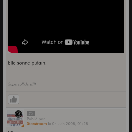
Elle sonne putain!
Supercollider!!!!!
#3
Publié
par
Starstream
le
04 Juin 2008,
01:28
up