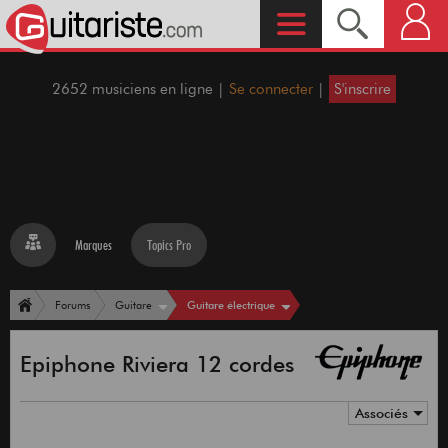
2652 musiciens en ligne |
Se connecter
|
S'inscrire
Marques
Topics Pro
Guitare électrique
Forums
Guitare
Epiphone Riviera 12 cordes
Associés