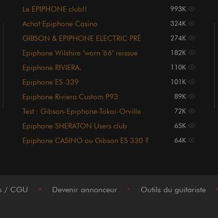
Le EPIPHONE club!!
993K
Achat Epiphone Casino
324K
GIBSON & EPIPHONE ELECTRIC PRÉ
274K
NORLIN
Epiphone Wilshire "worn '66" reissue
182K
Epiphone RIVIERA.
110K
Epiphone ES-339
101K
Epiphone Riviera Custom P93
89K
Test : Gibson-Epiphone-Tokai-Orville
72K
Epiphone SHERATON Users club
65K
Epiphone CASINO ou Gibson ES 330 ?
64K
es / CGU
•
Devenir annonceur
•
Outils du guitariste