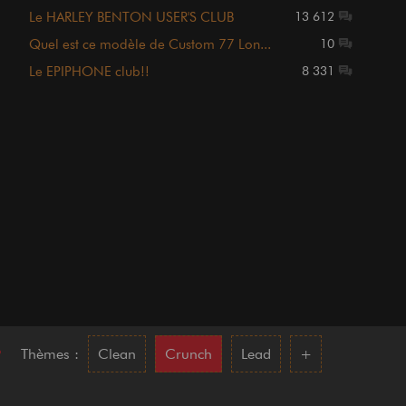
Le HARLEY BENTON USER'S CLUB
13 612
Quel est ce modèle de Custom 77 Lon...
10
Le EPIPHONE club!!
8 331
•
Thèmes :
Clean
Crunch
Lead
+