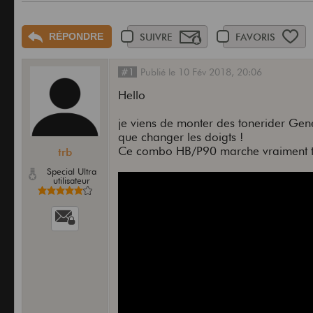
RÉPONDRE
SUIVRE
FAVORIS
#1
Publié
le
10 Fév 2018,
20:06
Hello
je viens de monter des tonerider Gen
que changer les doigts !
Ce combo HB/P90 marche vraiment tr
trb
Special Ultra
utilisateur