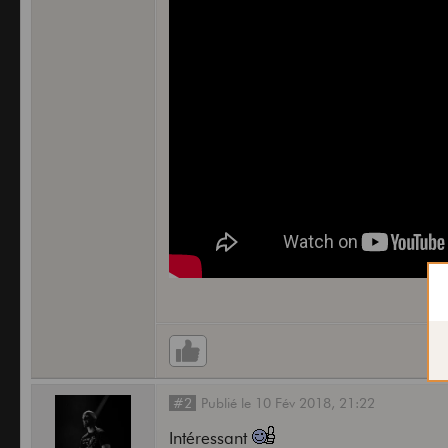
#2
Publié
le
10 Fév 2018,
21:22
Intéressant