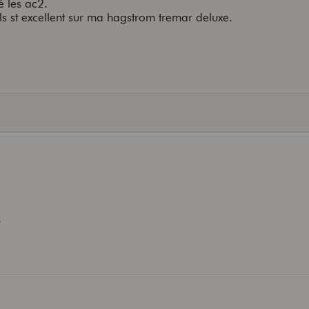
é les ac2.
ils st excellent sur ma hagstrom tremar deluxe.
: