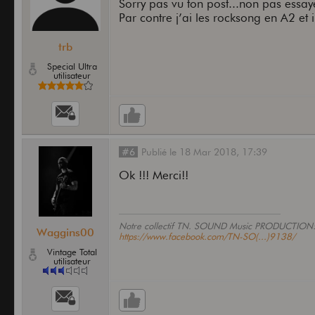
Sorry pas vu ton post...non pas essay
Par contre j’ai les rocksong en A2 et 
trb
Special Ultra
utilisateur
#6
Publié
le
18 Mar 2018,
17:39
Ok !!! Merci!!
Notre collectif TN. SOUND Music PRODUCTION
Waggins00
https://www.facebook.com/TN-SO(...)9138/
Vintage Total
utilisateur