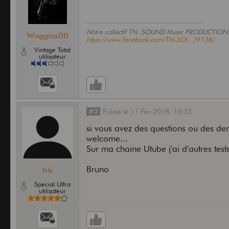
Notre collectif TN. SOUND Music PRODUCTION
Waggins00
https://www.facebook.com/TN-SO(...)9138/
Vintage Total
utilisateur
#3
Publié
le
11 Fév 2018,
10:23
si vous avez des questions ou des de
welcome...
Sur ma chaine Utube j'ai d'autres tes
Bruno
trb
Special Ultra
utilisateur