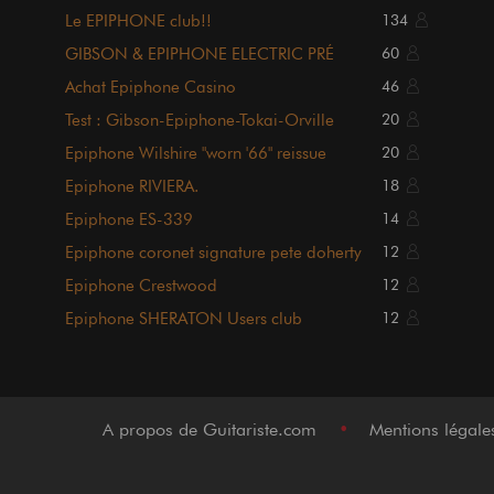
Le EPIPHONE club!!
134
GIBSON & EPIPHONE ELECTRIC PRÉ
60
NORLIN
Achat Epiphone Casino
46
Test : Gibson-Epiphone-Tokai-Orville
20
Epiphone Wilshire "worn '66" reissue
20
Epiphone RIVIERA.
18
Epiphone ES-339
14
Epiphone coronet signature pete doherty
12
Epiphone Crestwood
12
Epiphone SHERATON Users club
12
A propos de Guitariste.com
•
Mentions légal