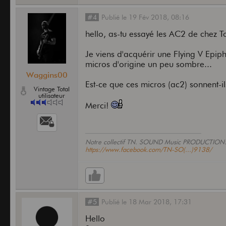
#4
Publié
le
19 Fév 2018,
08:16
hello, as-tu essayé les AC2 de chez 
Je viens d'acquérir une Flying V Epiph
micros d'origine un peu sombre...
Waggins00
Est-ce que ces micros (ac2) sonnent-il
Vintage Total
utilisateur
Merci!
Notre collectif TN. SOUND Music PRODUCTION
https://www.facebook.com/TN-SO(...)9138/
#5
Publié
le
18 Mar 2018,
17:31
Hello