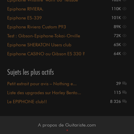
Epiphone Wilshire "worn '66" reissue
Epiphone RIVIERA.
110K
Epiphone ES-339
101K
Epiphone Riviera Custom P93
89K
Test : Gibson-Epiphone-Tokai-Orville
72K
Epiphone SHERATON Users club
65K
Epiphone CASINO ou Gibson ES 330 ?
64K
Sujets les plus actifs
Petit extrait pour avis – Nothing e...
39
Liste des upgrades sur Harley Bento...
115
Le EPIPHONE club!!
8 326
A propos de Guitariste.com
•