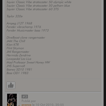
Squier Classic Vibe stratocaster 50 olympic white
Squier Classic Vibe stratocaster 50 pelham blue
Squier Classic Vibe stratocaster 60 3TS
Taylor 320e
Ampeg J12T 1968
Fender vibrochamp 1976
Fender Musicmaster bass 1973
DiveBoost clone rangemaster
JAM The Chill
Klon KTR
Flint Strymon
JMI Rangemaster
Hermida Zendrive
Lovepedal Les Lius
Mad Professor Sweet Honey HW
JHS Supervolt
Ibanez SD10 1981
Boss OD1 1983
#3
Publié
par
averyx
le
10 Oct 2010,
20:55