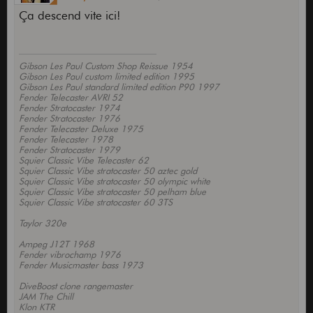
Ça descend vite ici!
Gibson Les Paul Custom Shop Reissue 1954
Gibson Les Paul custom limited edition 1995
Gibson Les Paul standard limited edition P90 1997
Fender Telecaster AVRI 52
Fender Stratocaster 1974
Fender Stratocaster 1976
Fender Telecaster Deluxe 1975
Fender Telecaster 1978
Fender Stratocaster 1979
Squier Classic Vibe Telecaster 62
Squier Classic Vibe stratocaster 50 aztec gold
Squier Classic Vibe stratocaster 50 olympic white
Squier Classic Vibe stratocaster 50 pelham blue
Squier Classic Vibe stratocaster 60 3TS
Taylor 320e
Ampeg J12T 1968
Fender vibrochamp 1976
Fender Musicmaster bass 1973
DiveBoost clone rangemaster
JAM The Chill
Klon KTR