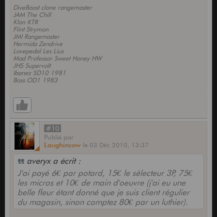
DiveBoost clone rangemaster
JAM The Chill
Klon KTR
Flint Strymon
JMI Rangemaster
Hermida Zendrive
Lovepedal Les Lius
Mad Professor Sweet Honey HW
JHS Supervolt
Ibanez SD10 1981
Boss OD1 1983
#10
Publié
par
Laughincow
le
03 Déc 2010,
13:37
averyx a écrit :
J'ai payé 6€ par potard, 15€ le sélecteur 3P, 75€
les micros et 10€ de main d'oeuvre (j'ai eu une
belle fleur étant donné que je suis client régulier
du magasin, sinon comptez 80€ par un luthier).