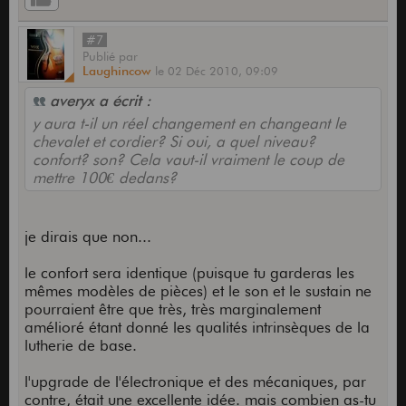
#7
Publié
par
Laughincow
le
02 Déc 2010,
09:09
averyx a écrit :
y aura t-il un réel changement en changeant le
chevalet et cordier? Si oui, a quel niveau?
confort? son? Cela vaut-il vraiment le coup de
mettre 100€ dedans?
je dirais que non...
le confort sera identique (puisque tu garderas les
mêmes modèles de pièces) et le son et le sustain ne
pourraient être que très, très marginalement
amélioré étant donné les qualités intrinsèques de la
lutherie de base.
l'upgrade de l'électronique et des mécaniques, par
contre, était une excellente idée. mais combien as-tu