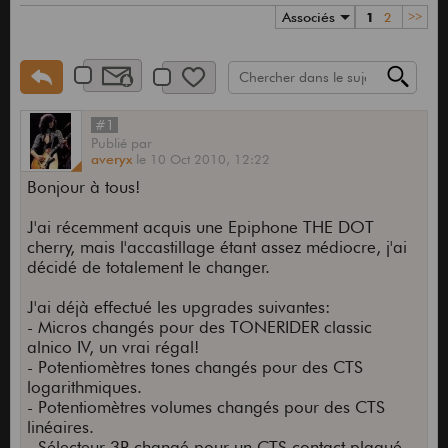
Associés
1
2
>>
#1
Publié
par
averyx
le
10 Oct 2010,
12:22
Bonjour à tous!
J'ai récemment acquis une Epiphone THE DOT
cherry, mais l'accastillage étant assez médiocre, j'ai
décidé de totalement le changer.
J'ai déjà effectué les upgrades suivantes:
- Micros changés pour des TONERIDER classic
alnico IV, un vrai régal!
- Potentiomètres tones changés pour des CTS
logarithmiques.
- Potentiomètres volumes changés pour des CTS
linéaires.
- Sélecteur 3P changé pour un CTS contact plaqué