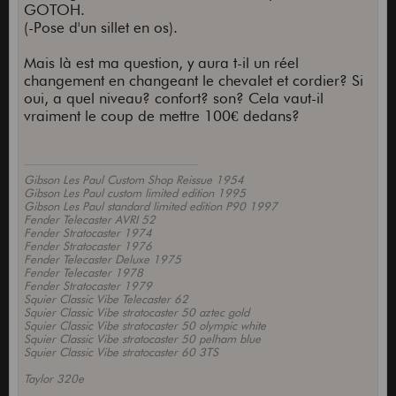
GOTOH.
(-Pose d'un sillet en os).
Mais là est ma question, y aura t-il un réel
changement en changeant le chevalet et cordier? Si
oui, a quel niveau? confort? son? Cela vaut-il
vraiment le coup de mettre 100€ dedans?
Gibson Les Paul Custom Shop Reissue 1954
Gibson Les Paul custom limited edition 1995
Gibson Les Paul standard limited edition P90 1997
Fender Telecaster AVRI 52
Fender Stratocaster 1974
Fender Stratocaster 1976
Fender Telecaster Deluxe 1975
Fender Telecaster 1978
Fender Stratocaster 1979
Squier Classic Vibe Telecaster 62
Squier Classic Vibe stratocaster 50 aztec gold
Squier Classic Vibe stratocaster 50 olympic white
Squier Classic Vibe stratocaster 50 pelham blue
Squier Classic Vibe stratocaster 60 3TS
Taylor 320e