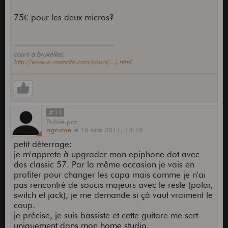
75€ pour les deux micros?
cours à bruxelles:
http://www.e-monsite.com/cours(...).html
#11
Publié
par
agrume
le
16 Mar 2011,
14:18
petit déterrage:
je m'apprete à upgrader mon epiphone dot avec
des classic 57. Par la même occasion je vais en
profiter pour changer les capa mais comme je n'ai
pas rencontré de soucis majeurs avec le reste (potar,
switch et jack), je me demande si çà vaut vraiment le
coup.
je précise, je suis bassiste et cette guitare me sert
uniquement dans mon home studio.