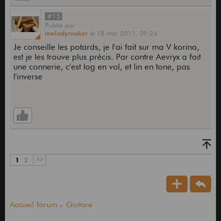
#15
Publié
par
melodymaker
le
18 Mar 2011,
09:24
Je conseille les potards, je l'ai fait sur ma V korina,
est je les trouve plus précis. Par contre Aevryx a fait
une connerie, c'est log en vol, et lin en tone, pas
l'inverse
1
2
>>
Accueil forum
Guitare