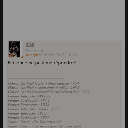
#2
Publié
par
averyx
le
10 Oct 2010,
18:42
Personne ne peut me répondre?
Gibson Les Paul Custom Shop Reissue 1954
Gibson Les Paul custom limited edition 1995
Gibson Les Paul standard limited edition P90 1997
Fender Telecaster AVRI 52
Fender Stratocaster 1974
Fender Stratocaster 1976
Fender Telecaster Deluxe 1975
Fender Telecaster 1978
Fender Stratocaster 1979
Squier Classic Vibe Telecaster 62
Squier Classic Vibe stratocaster 50 aztec gold