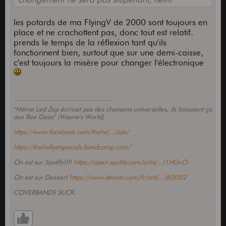
les potards de ma FlyingV de 2000 sont toujours en
place et ne crachottent pas, donc tout est relatif.
prends le temps de la réflexion tant qu'ils
fonctionnent bien, surtout que sur une demi-caisse,
c'est toujours la misère pour changer l'électronique
"Même Led Zep écrivait pas des chansons universelles, ils laissaient ça
aux Bee Gees" (Wayne's World)
https://www.facebook.com/thehe(...)ials/
https://thehellyetspecials.bandcamp.com/
On est sur Spotify!!!!
https://open.spotify.com/artis(...)1HGvO
On est sur Deezer!
https://www.deezer.com/fr/arti(...)83002
COVERBANDS SUCK.