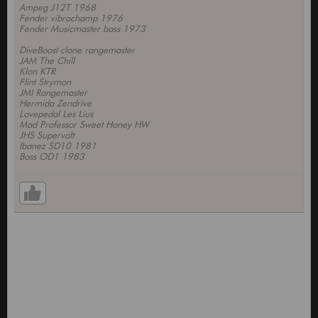
Ampeg J12T 1968
Fender vibrochamp 1976
Fender Musicmaster bass 1973
DiveBoost clone rangemaster
JAM The Chill
Klon KTR
Flint Strymon
JMI Rangemaster
Hermida Zendrive
Lovepedal Les Lius
Mad Professor Sweet Honey HW
JHS Supervolt
Ibanez SD10 1981
Boss OD1 1983