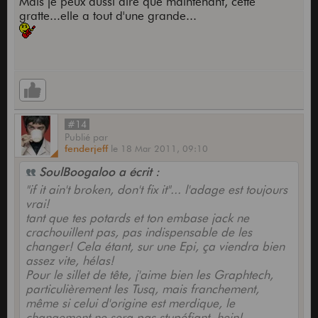
Mais je peux aussi dire que maintenant, cette
gratte...elle a tout d'une grande...
#14
Publié
par
fenderjeff
le
18 Mar 2011,
09:10
SoulBoogaloo a écrit :
"if it ain't broken, don't fix it"... l'adage est toujours
vrai!
tant que tes potards et ton embase jack ne
crachouillent pas, pas indispensable de les
changer! Cela étant, sur une Epi, ça viendra bien
assez vite, hélas!
Pour le sillet de tête, j'aime bien les Graphtech,
particulièrement les Tusq, mais franchement,
même si celui d'origine est merdique, le
changement ne sera pas stupéfiant, hein!