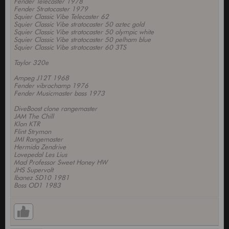
Fender Telecaster 1978
Fender Stratocaster 1979
Squier Classic Vibe Telecaster 62
Squier Classic Vibe stratocaster 50 aztec gold
Squier Classic Vibe stratocaster 50 olympic white
Squier Classic Vibe stratocaster 50 pelham blue
Squier Classic Vibe stratocaster 60 3TS
Taylor 320e
Ampeg J12T 1968
Fender vibrochamp 1976
Fender Musicmaster bass 1973
DiveBoost clone rangemaster
JAM The Chill
Klon KTR
Flint Strymon
JMI Rangemaster
Hermida Zendrive
Lovepedal Les Lius
Mad Professor Sweet Honey HW
JHS Supervolt
Ibanez SD10 1981
Boss OD1 1983