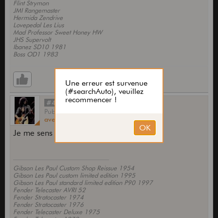
Flint Strymon
JMI Rangemaster
Hermida Zendrive
Lovepedal Les Lius
Mad Professor Sweet Honey HW
JHS Supervolt
Ibanez SD10 1981
Boss OD1 1983
#4
Publié
par
averyx
le
13 Oct 2010,
16:25
Je me sens seul...
Gibson Les Paul Custom Shop Reissue 1954
Gibson Les Paul custom limited edition 1995
Gibson Les Paul standard limited edition P90 1997
Fender Telecaster AVRI 52
Fender Stratocaster 1974
Fender Stratocaster 1976
Fender Telecaster Deluxe 1975