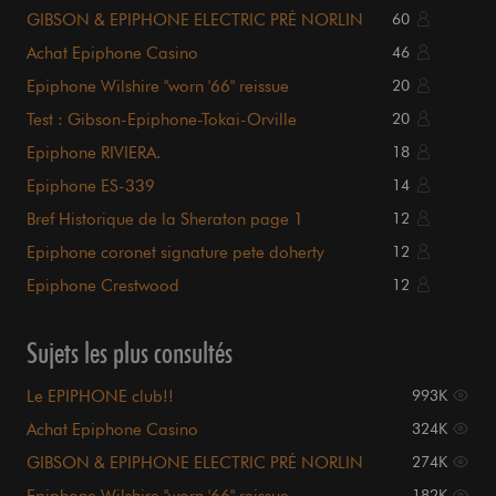
GIBSON & EPIPHONE ELECTRIC PRÉ NORLIN
60
Achat Epiphone Casino
46
Epiphone Wilshire "worn '66" reissue
20
Test : Gibson-Epiphone-Tokai-Orville
20
Epiphone RIVIERA.
18
Epiphone ES-339
14
Bref Historique de la Sheraton page 1
12
Epiphone coronet signature pete doherty
12
Epiphone Crestwood
12
Sujets les plus consultés
Le EPIPHONE club!!
993K
Achat Epiphone Casino
324K
GIBSON & EPIPHONE ELECTRIC PRÉ NORLIN
274K
182K