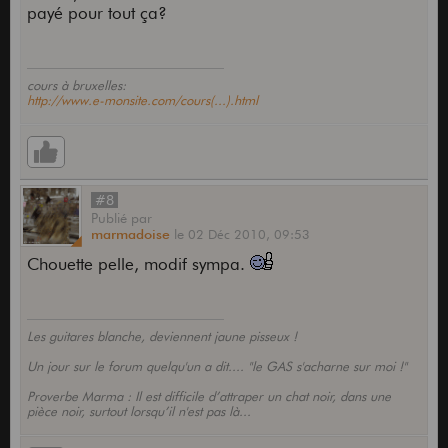
payé pour tout ça?
cours à bruxelles:
http://www.e-monsite.com/cours(...).html
#8
Publié
par
marmadoise
le
02 Déc 2010,
09:53
Chouette pelle, modif sympa.
Les guitares blanche, deviennent jaune pisseux !
Un jour sur le forum quelqu'un a dit.... "le GAS s'acharne sur moi !"
Proverbe Marma : Il est difficile d’attraper un chat noir, dans une
pièce noir, surtout lorsqu’il n'est pas là...