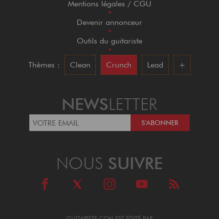
Mentions légales / CGU
•
Devenir annonceur
•
Outils du guitariste
•
Thèmes :
Clean
Crunch
Lead
+
NEWS
LETTER
NOUS
SUIVRE
GUITARISTE.COM EST ÉDITÉ PAR