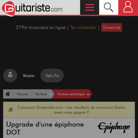
2796 musiciens en ligne |
Se connecter
|
S'inscrire
Marques
Topics Pro
Guitare électrique
Forums
Guitare
Concours Guitariste.com : Les résultats du concours Gator,
🎁
avez-vous gagné ?
Upgrade d'une épiphone
DOT