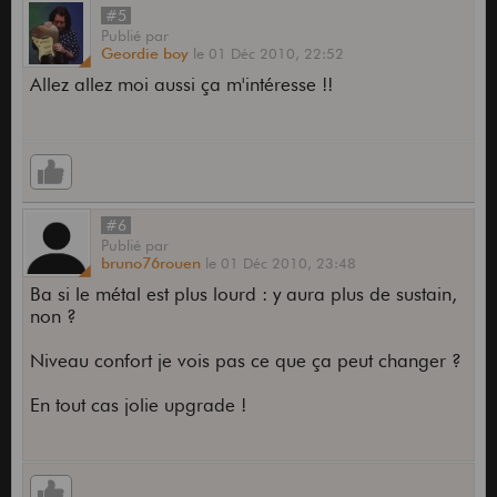
#5
Publié
par
Geordie boy
le
01 Déc 2010,
22:52
Allez allez moi aussi ça m'intéresse !!
#6
Publié
par
bruno76rouen
le
01 Déc 2010,
23:48
Ba si le métal est plus lourd : y aura plus de sustain,
non ?
Niveau confort je vois pas ce que ça peut changer ?
En tout cas jolie upgrade !