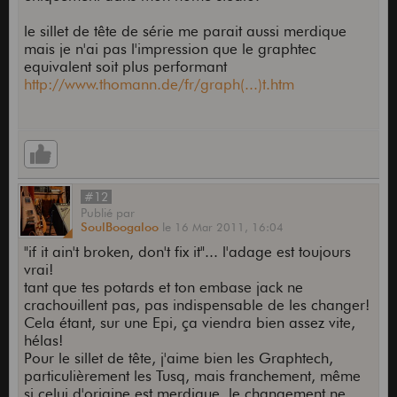
le sillet de tête de série me parait aussi merdique
mais je n'ai pas l'impression que le graphtec
equivalent soit plus performant
http://www.thomann.de/fr/graph(...)t.htm
#12
Publié
par
SoulBoogaloo
le
16 Mar 2011,
16:04
"if it ain't broken, don't fix it"... l'adage est toujours
vrai!
tant que tes potards et ton embase jack ne
crachouillent pas, pas indispensable de les changer!
Cela étant, sur une Epi, ça viendra bien assez vite,
hélas!
Pour le sillet de tête, j'aime bien les Graphtech,
particulièrement les Tusq, mais franchement, même
si celui d'origine est merdique, le changement ne