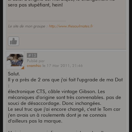
sera pas stupéfiant, hein!
Le site de mon groupe :
http://www.thesoulmates.fr
#13
Publié
par
cramhic
le
17 Mar 2011,
21:46
Salut.
Il y a près de 2 ans que j'ai fait l'upgrade de ma Dot
:
électronique CTS, câble vintage Gibson. Les
mécaniques d'origine sont très convenables. pas de
souci de désaccordage. Donc inchangées.
Le seul truc que j'ai encore changé, c'est le Tom car
j'en avais un à roulements dont je ne connais
d'ailleurs pas la marque.