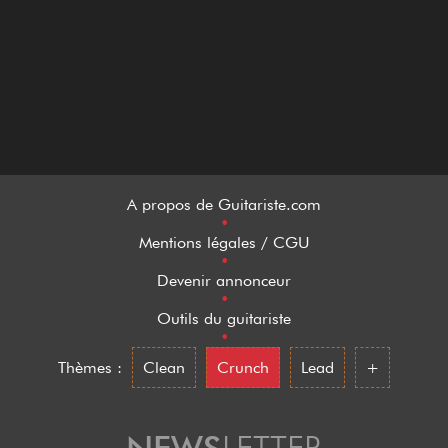
A propos de Guitariste.com
•
Mentions légales / CGU
•
Devenir annonceur
•
Outils du guitariste
•
Thèmes :
Clean
Crunch
Lead
+
NEWS
LETTER