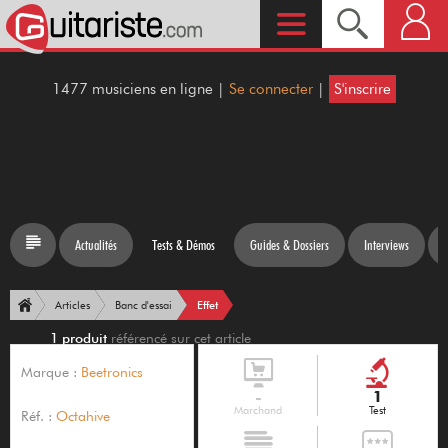
1477 musiciens en ligne |
Se connecter
|
S'inscrire
Actualités
Tests & Démos
Guides & Dossiers
Interviews
Effet
Articles
Banc d'essai
1 produit
référencé sur cet article
Marque :
Beetronics
-
1
Marchand
Test
Réf. :
Octahive