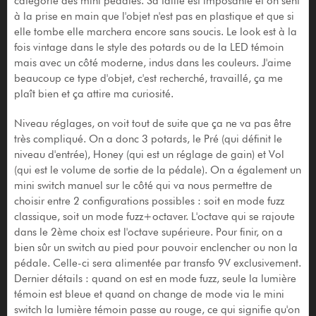
catégorie des mini pédales. Sa taille est imposante et on sent
à la prise en main que l'objet n'est pas en plastique et que si
elle tombe elle marchera encore sans soucis. Le look est à la
fois vintage dans le style des potards ou de la LED témoin
mais avec un côté moderne, indus dans les couleurs. J'aime
beaucoup ce type d'objet, c'est recherché, travaillé, ça me
plaît bien et ça attire ma curiosité.
Niveau réglages, on voit tout de suite que ça ne va pas être
très compliqué. On a donc 3 potards, le Pré (qui définit le
niveau d'entrée), Honey (qui est un réglage de gain) et Vol
(qui est le volume de sortie de la pédale). On a également un
mini switch manuel sur le côté qui va nous permettre de
choisir entre 2 configurations possibles : soit en mode fuzz
classique, soit un mode fuzz+octaver. L'octave qui se rajoute
dans le 2ème choix est l'octave supérieure. Pour finir, on a
bien sûr un switch au pied pour pouvoir enclencher ou non la
pédale. Celle-ci sera alimentée par transfo 9V exclusivement.
Dernier détails : quand on est en mode fuzz, seule la lumière
témoin est bleue et quand on change de mode via le mini
switch la lumière témoin passe au rouge, ce qui signifie qu'on