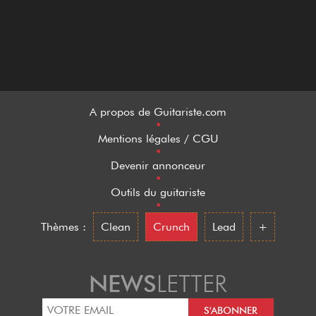
A propos de Guitariste.com
•
Mentions légales / CGU
•
Devenir annonceur
•
Outils du guitariste
•
Thèmes :
Clean
Crunch
Lead
+
NEWS
LETTER