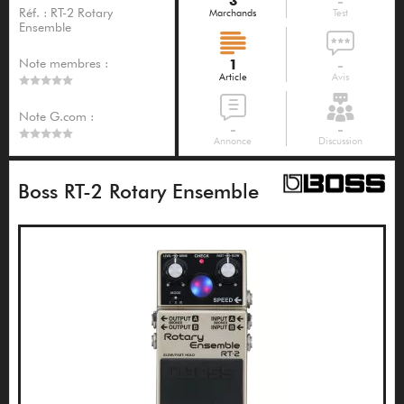
3
-
Réf. : RT-2 Rotary
Marchands
Test
Ensemble
Note membres :
1
-
Article
Avis
Note G.com :
-
-
Annonce
Discussion
Boss RT-2 Rotary Ensemble