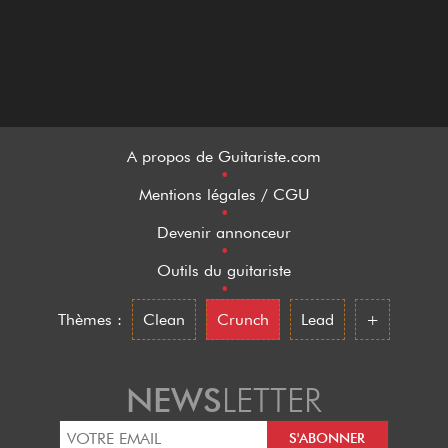
A propos de Guitariste.com
•
Mentions légales / CGU
•
Devenir annonceur
•
Outils du guitariste
•
Thèmes :
Clean
Crunch
Lead
+
NEWS
LETTER