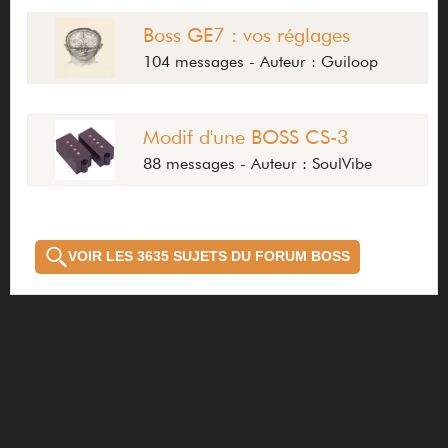
Boss GE7 : vos réglages
104 messages - Auteur : Guiloop
Modif d'une BOSS CS-3
88 messages - Auteur : SoulVibe
VOIR LES 3635 SUJETS DU FORUM BOSS