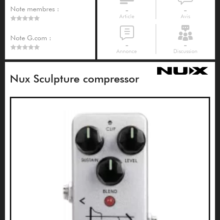
Note membres :
-
-
Article
Avis
Note G.com :
-
-
Annonce
Discussion
Nux Sculpture compressor