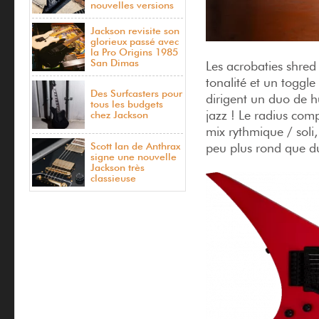
nouvelles versions
Jackson revisite son
glorieux passé avec
la Pro Origins 1985
San Dimas
Les acrobaties shred
tonalité et un toggle 
Des Surfcasters pour
dirigent un duo de h
tous les budgets
jazz ! Le radius comp
chez Jackson
mix rythmique / soli, 
Scott Ian de Anthrax
peu plus rond que du
signe une nouvelle
Jackson très
classieuse