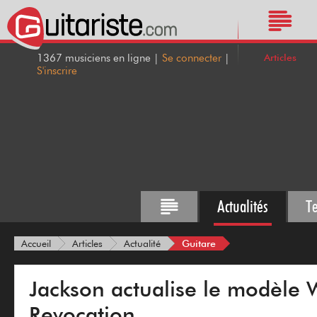
Articles
1367 musiciens en ligne |
Se connecter
|
S'inscrire
Actualités
T
Guitare
Accueil
Articles
Actualité
Jackson actualise le modèle W
Revocation