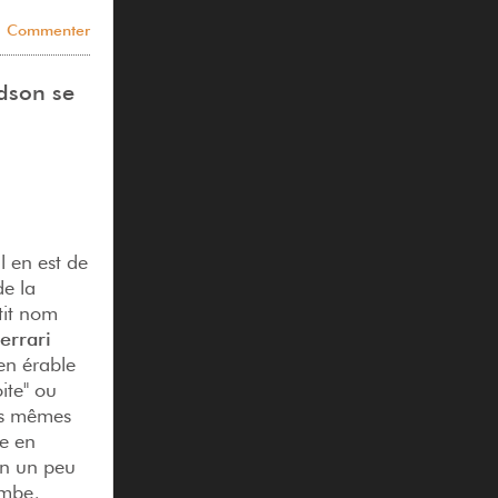
Commenter
dson se
Il en est de
de la
tit nom
errari
 en érable
ite" ou
les mêmes
he en
on un peu
ombe,