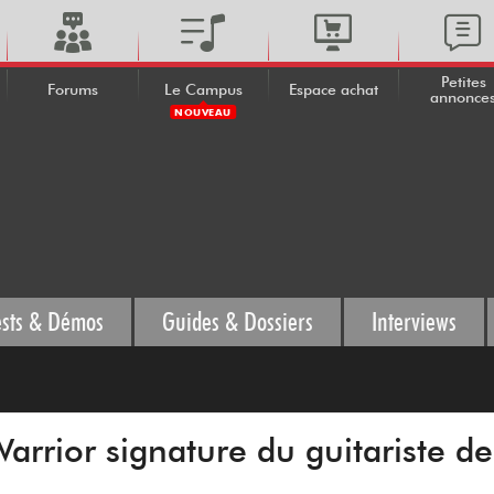
Petites
Forums
Le Campus
Espace achat
annonce
NOUVEAU
ests & Démos
Guides & Dossiers
Interviews
arrior signature du guitariste de