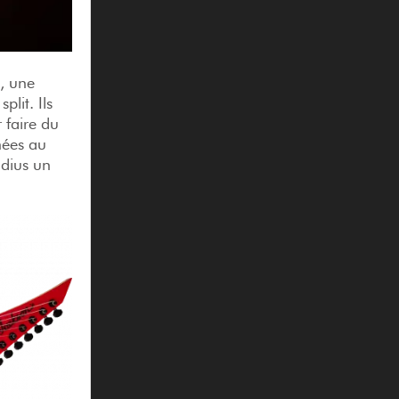
e, une
plit. Ils
 faire du
nées au
adius un