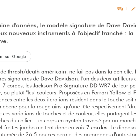
1
aine d'années, le modèle signature de Dave Davi
eux nouveaux instruments à l'objectif tranché : la
ve.
com sur Google
 de
thrash/death américain
, ne fait pas dans la dentelle. 
res signatures de
Dave Davidson
, l'un des deux artilleurs 
 7 cordes, les
Jackson Pro Signature DD WR7
de leur pe
, ou plutôt "les" couleurs. Proposées en
Ferrari Yellow
et
F
érences entre les deux itérations résident dans la touche soit
n ébène pour la rouge ainsi qu'une tête respectivement "dro
e ces variations de touches et de couleur, elles partagent 
nches du collier : un corps en nyatoh traversé par un manc
24 frettes jumbo mettent donc en voix
7 cordes
. Le diapas
coutumée de 26,5 pouces permet des accordages d'outre-t