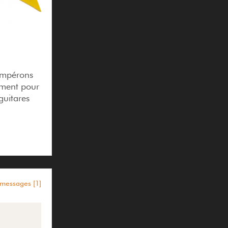
tempérons
lement pour
guitares
s messages [1]