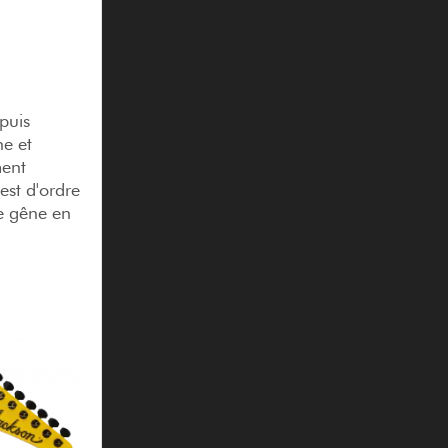
epuis
he et
ment
est d'ordre
e gêne en