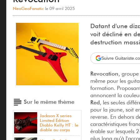
NeoGeoFanatic
le 09 avril 2025
Datant d'une diz
voit décliné en d
destruction massi
Suivre Guitariste.
Revocation
, groupe
même pour les guita
formation. Proposant
annoncent la couleur
Sur le même thème
Red
, les seules diff
pour la jaune, soit e
Jackson X series
reverse. En dehors d
Limited Edition
caractéristiques fra
Diablo Kelly HT : le
diable au corps
érable sur lesquels 
plus long qu'à l'ac