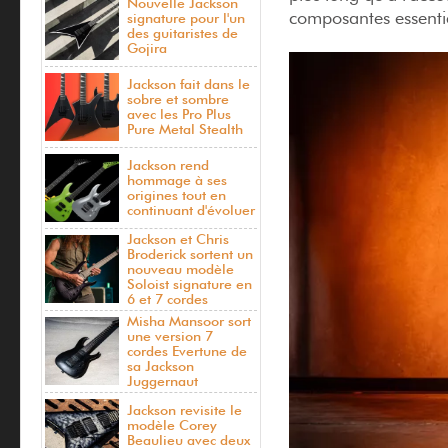
Nouvelle Jackson
composantes essentie
signature pour l'un
des guitaristes de
Gojira
Jackson fait dans le
sobre et sombre
avec les Pro Plus
Pure Metal Stealth
Jackson rend
hommage à ses
origines tout en
continuant d'évoluer
Jackson et Chris
Broderick sortent un
nouveau modèle
Soloist signature en
6 et 7 cordes
Misha Mansoor sort
une version 7
cordes Evertune de
sa Jackson
Juggernaut
Jackson revisite le
modèle Corey
Beaulieu avec deux