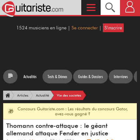
1524 musiciens en ligne |
Se connecter
|
S'inscrire
Actualités
Tests & Démos
Guides & Dossiers
Interviews
Vie des sociétés
Articles
Actualité
Concours Guitariste.com : Les résultats du concours Gator,
🎁
avez-vous gagné ?
Thomann contre-attaque : le géant
allemand attaque Fender en justice