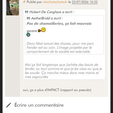
#
Publié par
stachstachstach
le
22/07/2026 10:52
Hubert De Carglace a écrit :
AethelBridd a écrit :
Pas de chamailleries, ça fait mauvais
genre
Dans l'état actuel des choses, pour ma part,
Fender est au coin. L'image projetée par le
comportement de la société est exécrable.
Moi ça fait longtemps que j'achète des bouts de
fender ou tout comme et que je les visse ou que je
les soude. Ça marche mieux dans mes mains et
mes esgourdes
oui, ça a plus d'IMPACT (rapport au pseudo)
Écrire un commentaire