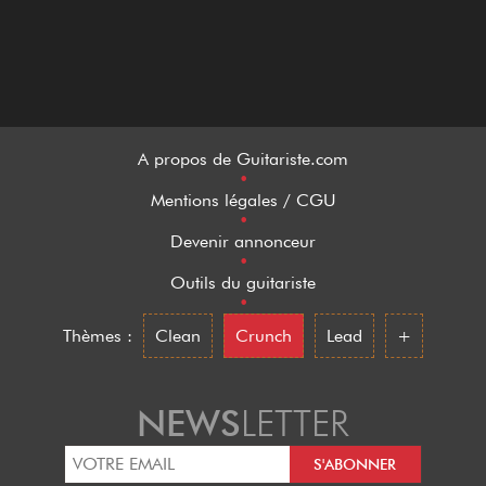
A propos de Guitariste.com
•
Mentions légales / CGU
•
Devenir annonceur
•
Outils du guitariste
•
Thèmes :
Clean
Crunch
Lead
+
NEWS
LETTER