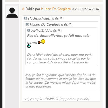
#
Publié par
Hubert De Carglace
le
23/07/2026 06:52
stachstachstach a écrit :
Hubert De Carglace a écrit :
AethelBridd a écrit :
Pas de chamailleries, ça fait mauvais
genre
Dans l'état actuel des choses, pour ma part,
Fender est au coin. L'image projetée par le
comportement de la société est exécrable.
Moi ça fait longtemps que j'achète des bouts de
fender ou tout comme et que je les visse ou que
je les soude. Ça marche mieux dans mes mains
et mes esgourdes
oui, ça a plus d'IMPACT (rapport au pseudo)