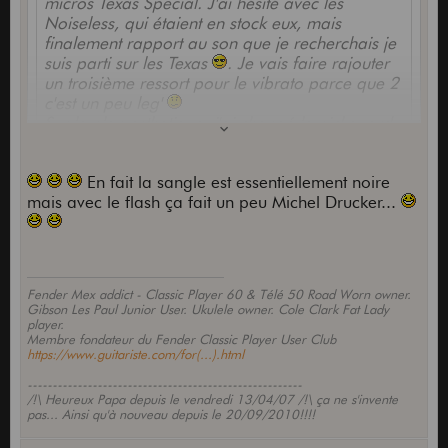
micros Texas Special. J'ai hésité avec les
Noiseless, qui étaient en stock eux, mais
finalement rapport au son que je recherchais je
suis parti sur les Texas
. Je vais faire rajouter
un troisième ressort pour le vibrato parce que 2
c'est un peu leg'
Sur le plan esthetique, j'ai changé le pickguard
pour un Pearl White qui fait mieux ressortir sa
couleur (Midnight Wine). Je vais me
En fait la sangle est essentiellement noire
commander une plaque de manche avec le
mais avec le flash ça fait un peu Michel Drucker...
fameux "F" mais je dois passer par un site US
ce que je trouve moche , c'est ta sangle
(Merci pour le lien que tu m'as envoyé par mp
sinon la gratte elle dechire
Daviken
). En revanche, je souhaiterai trouver
des mécaniques vintage mais pour celles des
séries Classics c'est mort (Les trous sur la
Fender Mex addict - Classic Player 60 & Télé 50 Road Worn owner.
standard sont plus gros
). Si certains ont
Gibson Les Paul Junior User. Ukulele owner. Cole Clark Fat Lady
modifiés les leurs sur une standard, vous
player.
Membre fondateur du Fender Classic Player User Club
m'interressez
.
https://www.guitariste.com/for(...).html
[img][/img]
-------------------------------------------------------
/!\ Heureux Papa depuis le vendredi 13/04/07 /!\ ça ne s'invente
pas... Ainsi qu'à nouveau depuis le 20/09/2010!!!!
[img][/img]