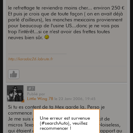
le refrettage te reviendra moins cher... environ 250 €
Et puis je crois que de toute façon ( on en avait déjà
parlé d'ailleurs), les manches mexicains proviennent
pour beaucoup de l'usine US...donc je ne vois pas
trop l'intérêt...si ce n'est avoir des frettes toutes
neuves bien sûr.
http://karadoc26.labrute.fr
#7
Publié
par
Little Wing 78
le
23 Janv 2006,
19:45
Si tu es content de ta Mex garde la. Perso je
commence à modifier la mienne.
Je me suis commandé cet après midi un kit de
micros Texas Special. J'ai hésité avec les Noiseless,
qui étaient en stock eux, mais finalement rapport au