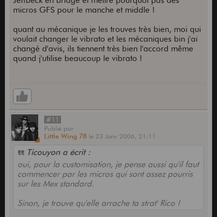
Jeffbeck en bridge et mettre pourquoi pas des
micros GFS pour le manche et middle !
quant au mécanique je les trouves très bien, moi qui
voulait changer le vibrato et les mécaniques bin j'ai
changé d'avis, ils tiennent très bien l'accord même
quand j'utilise beaucoup le vibrato !
#11
Publié
par
Little Wing 78
le
23 Janv 2006,
21:11
Ticouyon a écrit :
oui, pour la customisation, je pense aussi qu'il faut
commencer par les micros qui sont assez pourris
sur les Mex standard.
Sinon, je trouve qu'elle arrache ta strat' Rico !