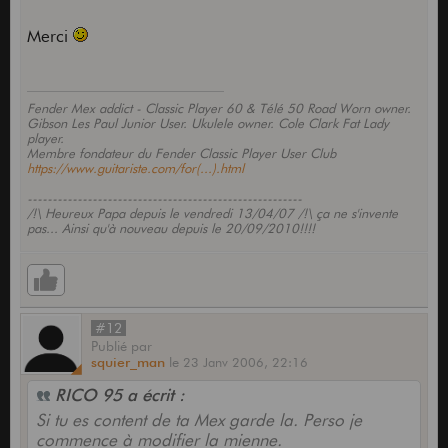
Merci
Fender Mex addict - Classic Player 60 & Télé 50 Road Worn owner.
Gibson Les Paul Junior User. Ukulele owner. Cole Clark Fat Lady
player.
Membre fondateur du Fender Classic Player User Club
https://www.guitariste.com/for(...).html
-------------------------------------------------------
/!\ Heureux Papa depuis le vendredi 13/04/07 /!\ ça ne s'invente
pas... Ainsi qu'à nouveau depuis le 20/09/2010!!!!
#12
Publié
par
squier_man
le
23 Janv 2006,
22:16
RICO 95 a écrit :
Si tu es content de ta Mex garde la. Perso je
commence à modifier la mienne.