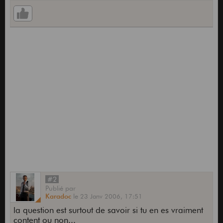
#2
Publié
par
Karadoc
le
23 Janv 2006,
17:51
la question est surtout de savoir si tu en es vraiment
content ou non...