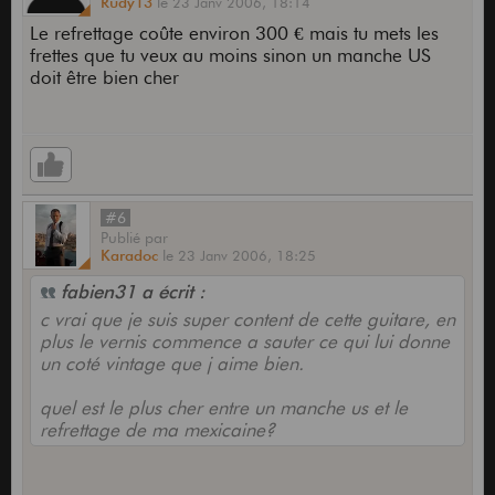
Rudy13
le
23 Janv 2006,
18:14
Le refrettage coûte environ 300 € mais tu mets les
frettes que tu veux au moins sinon un manche US
doit être bien cher
#6
Publié
par
Karadoc
le
23 Janv 2006,
18:25
fabien31 a écrit :
c vrai que je suis super content de cette guitare, en
plus le vernis commence a sauter ce qui lui donne
un coté vintage que j aime bien.
quel est le plus cher entre un manche us et le
refrettage de ma mexicaine?