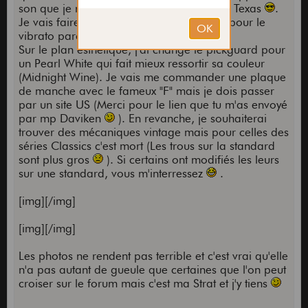
son que je recherchais je suis parti sur les Texas
.
Je vais faire rajouter un troisième ressort pour le
vibrato parce que 2 c'est un peu leg'
Sur le plan esthetique, j'ai changé le pickguard pour
un Pearl White qui fait mieux ressortir sa couleur
(Midnight Wine). Je vais me commander une plaque
de manche avec le fameux "F" mais je dois passer
par un site US (Merci pour le lien que tu m'as envoyé
par mp Daviken
). En revanche, je souhaiterai
trouver des mécaniques vintage mais pour celles des
séries Classics c'est mort (Les trous sur la standard
sont plus gros
). Si certains ont modifiés les leurs
sur une standard, vous m'interressez
.
[img][/img]
[img][/img]
Les photos ne rendent pas terrible et c'est vrai qu'elle
n'a pas autant de gueule que certaines que l'on peut
croiser sur le forum mais c'est ma Strat et j'y tiens