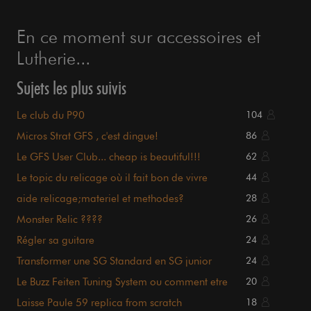
En ce moment sur accessoires et
Lutherie...
Sujets les plus suivis
Le club du P90
104
Micros Strat GFS , c'est dingue!
86
Le GFS User Club... cheap is beautiful!!!
62
Le topic du relicage où il fait bon de vivre
44
aide relicage;materiel et methodes?
28
Monster Relic ????
26
Régler sa guitare
24
Transformer une SG Standard en SG junior
24
Le Buzz Feiten Tuning System ou comment etre
20
bien accordé ;)
Laisse Paule 59 replica from scratch
18