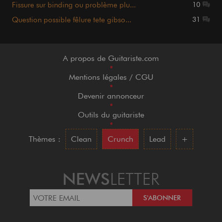
Fissure sur binding ou problème plu...
10
Question possible fêlure tete gibso...
31
A propos de Guitariste.com
•
Mentions légales / CGU
•
Devenir annonceur
•
Outils du guitariste
•
Thèmes :
Clean
Crunch
Lead
+
NEWS
LETTER