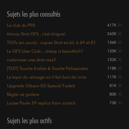
Sujets les plus consultés
Le club du P90
417K
Micros Strat GFS , c'est dingue!
345K
TESTs (en cours) : copies Strat en kit, à 69 et 81
136K
euros.
Le GFS User Club... cheap is beautiful!!!
135K
customiser une strat mex?
132K
[TEST] Touche Erable & Touche Palissandre
118K
Le topic du relicage où il fait bon de vivre
117K
Upgrade Gibson SG Special Faded
81K
Régler sa guitare
80K
Laisse Paule 59 replica from scratch
73K
Sujets les plus actifs