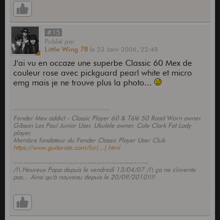
Les photos ne rendent pas terrible et c'est vrai
qu'elle n'a pas autant de gueule que certaines
que l'on peut croiser sur le forum mais c'est ma
#15
Strat et j'y tiens
Publié
par
Little Wing 78
le
23 Janv 2006,
22:48
J'ai vu en occaze une superbe Classic 60 Mex de
couleur rose avec pickguard pearl white et micro
emg mais je ne trouve plus la photo...
Fender Mex addict - Classic Player 60 & Télé 50 Road Worn owner.
Gibson Les Paul Junior User. Ukulele owner. Cole Clark Fat Lady
player.
Membre fondateur du Fender Classic Player User Club
https://www.guitariste.com/for(...).html
-------------------------------------------------------
/!\ Heureux Papa depuis le vendredi 13/04/07 /!\ ça ne s'invente
pas... Ainsi qu'à nouveau depuis le 20/09/2010!!!!