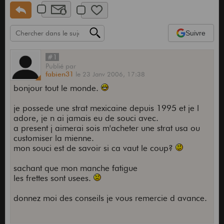
Suivre
#1
Publié
par
fabien31
le
23 Janv 2006,
17:38
bonjour tout le monde.
je possede une strat mexicaine depuis 1995 et je l
adore, je n ai jamais eu de souci avec.
a present j aimerai sois m'acheter une strat usa ou
customiser la mienne.
mon souci est de savoir si ca vaut le coup?
sachant que mon manche fatigue
les frettes sont usees.
donnez moi des conseils je vous remercie d avance.