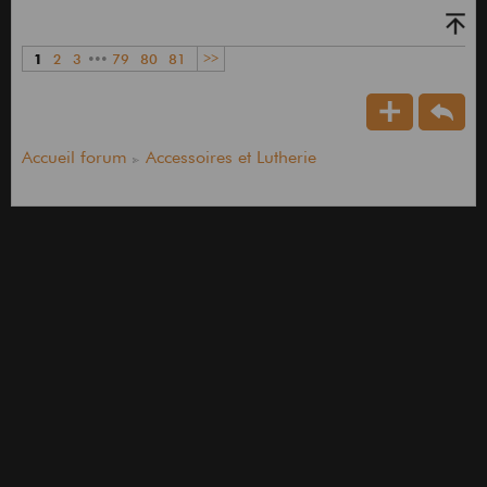
1
2
3
•••
79
80
81
>>
Accueil forum
Accessoires et Lutherie