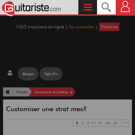
1353 musiciens en ligne |
Se connecter
|
S'inscrire
Marques
Topics Pro
Accessoires et Lutherie
Forums
Customiser une strat mex?
1
2
3
•••
79
80
81
>>