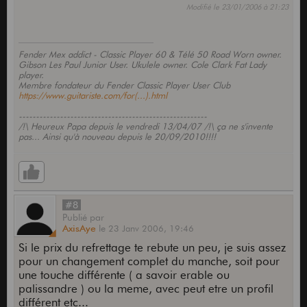
Modifié le 23/01/2006 à 21:23
Fender Mex addict - Classic Player 60 & Télé 50 Road Worn owner.
Gibson Les Paul Junior User. Ukulele owner. Cole Clark Fat Lady
player.
Membre fondateur du Fender Classic Player User Club
https://www.guitariste.com/for(...).html
-------------------------------------------------------
/!\ Heureux Papa depuis le vendredi 13/04/07 /!\ ça ne s'invente
pas... Ainsi qu'à nouveau depuis le 20/09/2010!!!!
#8
Publié
par
AxisAye
le
23 Janv 2006,
19:46
Si le prix du refrettage te rebute un peu, je suis assez
pour un changement complet du manche, soit pour
une touche différente ( a savoir erable ou
palissandre ) ou la meme, avec peut etre un profil
différent etc...