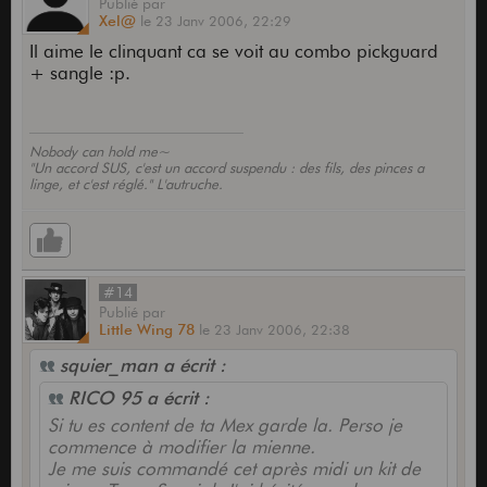
Publié
par
Xel@
le
23 Janv 2006,
22:29
Les photos ne rendent pas terrible et c'est vrai
qu'elle n'a pas autant de gueule que certaines que
Il aime le clinquant ca se voit au combo pickguard
l'on peut croiser sur le forum mais c'est ma Strat et
+ sangle :p.
j'y tiens
Nobody can hold me~
"Un accord SUS, c'est un accord suspendu : des fils, des pinces a
linge, et c'est réglé." L'autruche.
#14
Publié
par
Little Wing 78
le
23 Janv 2006,
22:38
squier_man a écrit :
RICO 95 a écrit :
Si tu es content de ta Mex garde la. Perso je
commence à modifier la mienne.
Je me suis commandé cet après midi un kit de