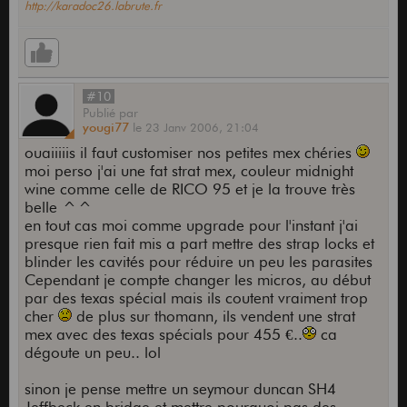
http://karadoc26.labrute.fr
#10
Publié
par
yougi77
le
23 Janv 2006,
21:04
ouaiiiiis il faut customiser nos petites mex chéries
moi perso j'ai une fat strat mex, couleur midnight
wine comme celle de RICO 95 et je la trouve très
belle ^^
en tout cas moi comme upgrade pour l'instant j'ai
presque rien fait mis a part mettre des strap locks et
blinder les cavités pour réduire un peu les parasites
Cependant je compte changer les micros, au début
par des texas spécial mais ils coutent vraiment trop
cher
de plus sur thomann, ils vendent une strat
mex avec des texas spécials pour 455 €..
ca
dégoute un peu.. lol
sinon je pense mettre un seymour duncan SH4