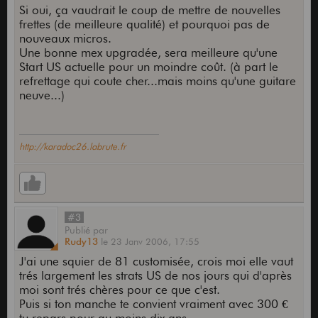
Si oui, ça vaudrait le coup de mettre de nouvelles
frettes (de meilleure qualité) et pourquoi pas de
nouveaux micros.
Une bonne mex upgradée, sera meilleure qu'une
Start US actuelle pour un moindre coût. (à part le
refrettage qui coute cher...mais moins qu'une guitare
neuve...)
http://karadoc26.labrute.fr
#3
Publié
par
Rudy13
le
23 Janv 2006,
17:55
J'ai une squier de 81 customisée, crois moi elle vaut
trés largement les strats US de nos jours qui d'après
moi sont trés chères pour ce que c'est.
Puis si ton manche te convient vraiment avec 300 €