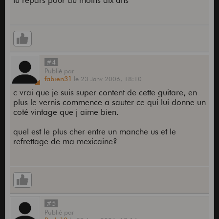
tu repars pour au moins dix ans
#4
Publié
par
fabien31
le
23 Janv 2006,
18:10
c vrai que je suis super content de cette guitare, en
plus le vernis commence a sauter ce qui lui donne un
coté vintage que j aime bien.
quel est le plus cher entre un manche us et le
refrettage de ma mexicaine?
#5
Publié
par