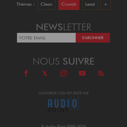
Thèmes :
Clean
Crunch
Lead
+
NEWS
LETTER
NOUS
SUIVRE
GUITARISTE.COM EST ÉDITÉ PAR
© Audio Print 2000-2026