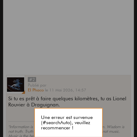
#2
Publié
par
El Phaco
le
11 Mai 2026,
14:57
Si tu es prêt à faire quelques kilomètres, tu as Lionel
Rouvier à Draguignan.
"Information is not knowledge. Knowledge is not wisdom. Wisdom is
not truth. Truth is not beauty. Beauty is not love. Love is not music.
Music is the best..."