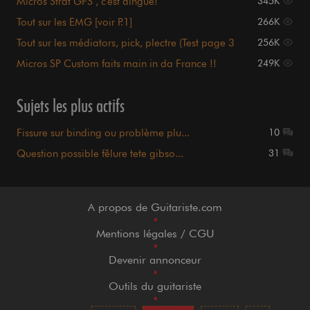
Micros Strat GFS , c'est dingue!
345K
Tout sur les EMG [voir P.1]
266K
Tout sur les médiators, pick, plectre (Test page 3
256K
et 4)
Micros SP Custom faits main in da France !!
249K
Sujets les plus actifs
Fissure sur binding ou problème plu...
10
Question possible fêlure tete gibso...
31
A propos de Guitariste.com
•
Mentions légales / CGU
•
Devenir annonceur
•
Outils du guitariste
•