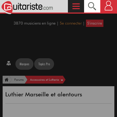
3870 musiciens en ligne |
Se connecter
|
S'inscrire
Marques
Topics Pro
Accessoires et Lutherie
Forums
Luthier Marseille et alentours