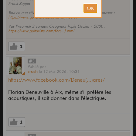
Frank Zappa
Tout ce que rêvez de savoir sur la Phacocaster Lionel Rouvier :
https://www.guitariste.com/for(...)10641
Vds Preampli 3 canaux Cicognani Triple Decker - 200€ :
https://www.guitariste.com/for(...).html
1
#3
Publié
par
crush
le
12 Mai 2026,
10:31
https://www.facebook.com/Deneu(...)ares/
Florian Deneuville à Aix, même s'il préfère les
acoustiques, il sait donner dans l'électrique.
1