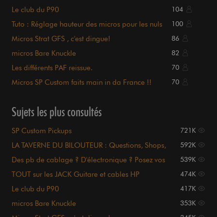
Tutos, Occaz ..
Le club du P90
104
Tuto : Réglage hauteur des micros pour les nuls
100
Micros Strat GFS , c'est dingue!
86
micros Bare Knuckle
82
Les différents PAF reissue.
70
Micros SP Custom faits main in da France !!
70
Sujets les plus consultés
SP Custom Pickups
721K
LA TAVERNE DU BILOUTEUR : Questions, Shops,
592K
Tutos, Occaz ..
Des pb de cablage ? D'électronique ? Posez vos
539K
questions ici
TOUT sur les JACK Guitare et cables HP
474K
Le club du P90
417K
micros Bare Knuckle
353K