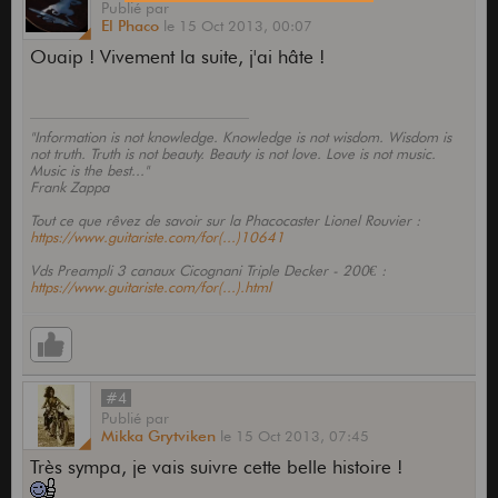
Publié
par
El Phaco
le
15 Oct 2013,
00:07
Ouaip ! Vivement la suite, j'ai hâte !
"Information is not knowledge. Knowledge is not wisdom. Wisdom is
not truth. Truth is not beauty. Beauty is not love. Love is not music.
Music is the best..."
Frank Zappa
Tout ce que rêvez de savoir sur la Phacocaster Lionel Rouvier :
https://www.guitariste.com/for(...)10641
Vds Preampli 3 canaux Cicognani Triple Decker - 200€ :
https://www.guitariste.com/for(...).html
#4
Publié
par
Mikka Grytviken
le
15 Oct 2013,
07:45
Très sympa, je vais suivre cette belle histoire !