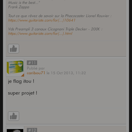
Music is the best..."
Frank Zappa
Tout ce que rêvez de savoir sur la Phacocaster Lionel Rouvier :
https://www.guitariste.com/for(...)10641
Vds Preampli 3 canaux Cicognani Triple Decker - 200€ :
https://www.guitariste.com/for(...).html
#11
Publié
par
caribou71
le
15 Oct 2013,
11:32
je flag itou !
super projet !
#12