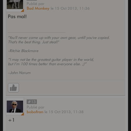
Publié
par
Bad Monkey
le
15 Oct 2013,
11:36
Pas mal!
"You'll never come up with your own gear, untill you've copied.
That's the best thing. Just steal!"
-Ritchie Blackmore
“I may not be the greatest guitar player in the world,
but I’m 100 times better than everyone else. ;)”
–John Norum
#13
Publié
par
bobofran
le
15 Oct 2013,
11:38
+1