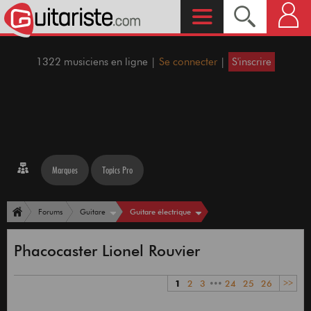
1322 musiciens en ligne |
Se connecter
|
S'inscrire
Marques
Topics Pro
Guitare électrique
Forums
Guitare
Phacocaster Lionel Rouvier
1
2
3
•••
24
25
26
>>