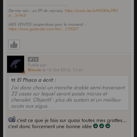
Dernier son : un EP de reprises,
https://youtu.be/ixNVDEAuTRI?
s(...)s1kcb
MES VENTES (suspendues pour le moment) :
https://www.guitariste.com/for(...)72037
#14
Publié
par
Biloute
le
15 Oct 2013,
11:41
El Phaco a écrit :
J'ai donc choisi un manche érable semi-traversant
22 cases sur lequel seront posés micros et
chevalet. Objectif : plus de sustain et un meilleur
accès aux aigus.
c'est ce que je fais sur quasi toutes mes grattes...
c'est donc forcement une bonne idée