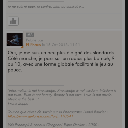
je ne suis ni pour, ni contre, bien au contraire...
#8
Publié
par
El Phaco
le
15 Oct 2013,
11:11
Oui, je me suis un peu plus éloigné des standards.
Côté manche, je pars sur un radius plus bombé, 9
ou 10, avec une forme globale facilitant le jeu au
pouce.
"Information is not knowledge. Knowledge is not wisdom. Wisdom is
not truth. Truth is not beauty. Beauty is not love. Love is not music.
Music is the best..."
Frank Zappa
Tout ce que rêvez de savoir sur la Phacocaster Lionel Rouvier :
https://www.guitariste.com/for(...)10641
Vds Preampli 3 canaux Cicognani Triple Decker - 200€ :