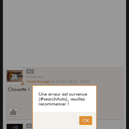
#2
Publié
par
charlotounga
le
14 Oct 2013,
23:50
Chouette !
#3