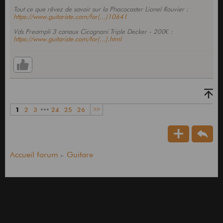
Tout ce que rêvez de savoir sur la Phacocaster Lionel Rouvier :
https://www.guitariste.com/for(...)10641
Vds Preampli 3 canaux Cicognani Triple Decker - 200€ :
https://www.guitariste.com/for(...).html
1
2
3
•••
24
25
26
>>
Accueil forum
Guitare