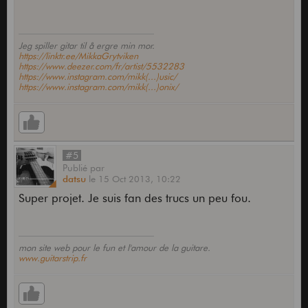
Jeg spiller gitar til å ergre min mor.
https://linktr.ee/MikkaGrytviken
https://www.deezer.com/fr/artist/5532283
https://www.instagram.com/mikk(...)usic/
https://www.instagram.com/mikk(...)onix/
#5
Publié
par
datsu
le
15 Oct 2013,
10:22
Super projet. Je suis fan des trucs un peu fou.
mon site web pour le fun et l'amour de la guitare.
www.guitarstrip.fr