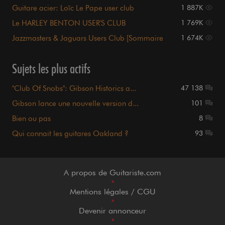
Guitare acier: Loïc Le Pape user club
1 887K
Le HARLEY BENTON USER'S CLUB
1 769K
Jazzmasters & Jaguars Users Club [Sommaire
1 674K
p1.]
Sujets les plus actifs
"Club Of Snobs": Gibson Historics a...
47 138
Gibson lance une nouvelle version d...
101
Bien ou pas
8
Qui connait les guitares Oakland ?
93
A propos de Guitariste.com
•
Mentions légales / CGU
•
Devenir annonceur
•