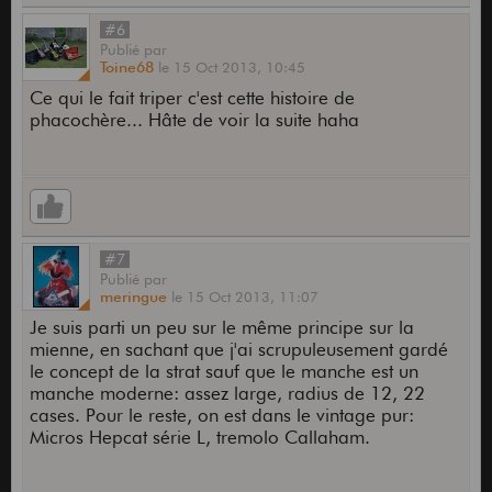
#6
Publié
par
Toine68
le
15 Oct 2013,
10:45
Ce qui le fait triper c'est cette histoire de
phacochère... Hâte de voir la suite haha
#7
Publié
par
meringue
le
15 Oct 2013,
11:07
Je suis parti un peu sur le même principe sur la
mienne, en sachant que j'ai scrupuleusement gardé
le concept de la strat sauf que le manche est un
manche moderne: assez large, radius de 12, 22
cases. Pour le reste, on est dans le vintage pur:
Micros Hepcat série L, tremolo Callaham.