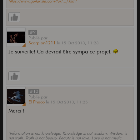
https://www.guitariste.com/for(...).html
#9
Publié
par
Scorpion1211
le
15 Oct 2013,
11:23
Je surveille! Ca devrait être sympa ce projet.
#10
Publié
par
El Phaco
le
15 Oct 2013,
11:25
Merci !
"Information is not knowledge. Knowledge is not wisdom. Wisdom is
not truth. Truth is not beauty. Beauty is not love. Love is not music.