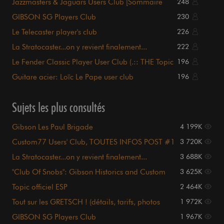
Jazzmasters & Jaguars Users Club [Sommaire
248
p1.]
GIBSON SG Players Club
230
Le Telecaster player's club
226
La Stratocaster...on y revient finalement...
222
Le Fender Classic Player User Club (.:: THE Topic
196
::.)
Guitare acier: Loïc Le Pape user club
196
Sujets les plus consultés
Gibson Les Paul Brigade
4 199K
Custom77 Users' Club, TOUTES INFOS POST #1
3 720K
!!!
La Stratocaster...on y revient finalement...
3 688K
"Club Of Snobs": Gibson Historics and Custom
3 625K
Shop
Topic officiel ESP
2 464K
Tout sur les GRETSCH ! (détails, tarifs, photos
1 972K
page UNE)
GIBSON SG Players Club
1 967K