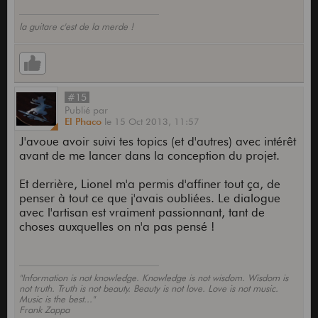
la guitare c'est de la merde !
#15
Publié
par
El Phaco
le
15 Oct 2013,
11:57
J'avoue avoir suivi tes topics (et d'autres) avec intérêt
avant de me lancer dans la conception du projet.
Et derrière, Lionel m'a permis d'affiner tout ça, de
penser à tout ce que j'avais oubliées. Le dialogue
avec l'artisan est vraiment passionnant, tant de
choses auxquelles on n'a pas pensé !
"Information is not knowledge. Knowledge is not wisdom. Wisdom is
not truth. Truth is not beauty. Beauty is not love. Love is not music.
Music is the best..."
Frank Zappa