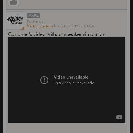
#684
Publié
par
Victor_custom
le
05 Fév 2022,
10:04
Customer's video without speaker simulation