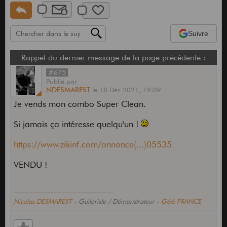
Suivre
Rappel du dernier message de la page précédente :
#675
Publié
par
NDESMAREST
le
18 Déc 2021,
19:09
Je vends mon combo Super Clean.
Si jamais ça intéresse quelqu'un !
https://www.zikinf.com/annonce(...)05535
VENDU !
Nicolas DESMAREST
- Guitariste / Démonstrateur -
G66 FRANCE