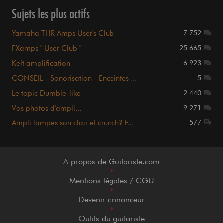
Sujets les plus actifs
Yamaha THR Amps User's Club
7 752
FXamps " User Club "
25 665
Kelt amplification
6 923
CONSEIL - Sonorisation - Enceintes ...
5
Le topic Dumble-like
2 440
Vos photos d'ampli...
9 271
Ampli lampes son clair et crunch? F...
577
A propos de Guitariste.com
•
Mentions légales / CGU
•
Devenir annonceur
•
Outils du guitariste