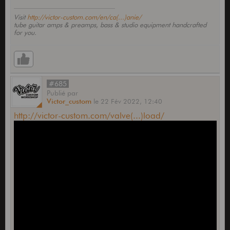
Visit
http://victor-custom.com/en/ca(...)anie/
tube guitar amps & preamps, bass & studio equipment handcrafted
for you.
#685
Publié
par
Victor_custom
le
22 Fév 2022,
12:40
http://victor-custom.com/valve(...)load/