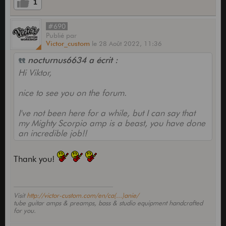
1
#690
Publié
par
Victor_custom
le
28 Août 2022,
11:36
nocturnus6634 a écrit :
Hi Viktor,
nice to see you on the forum.
I've not been here for a while, but I can say that
my Mighty Scorpio amp is a beast, you have done
an incredible job!!
Thank you!
Visit
http://victor-custom.com/en/ca(...)anie/
tube guitar amps & preamps, bass & studio equipment handcrafted
for you.