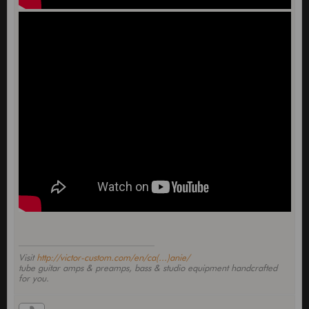
Visit
http://victor-custom.com/en/ca(...)anie/
tube guitar amps & preamps, bass & studio equipment handcrafted
for you.