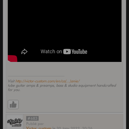
Visit
http://victor-custom.com/en/ca(...)anie/
tube guitar amps & preamps, bass & studio equipment handcrafted
for you.
#683
Publié
par
Victor_custom
le
30 Janv 2022,
20:26