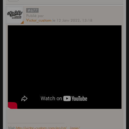
#677
Publié
par
Victor_custom
le
12 Janv 2022,
13:18
Visit
http://victor-custom.com/en/ca(...)anie/