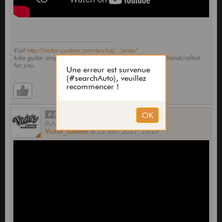
Visit
http://victor-custom.com/en/ca(...)anie/
tube guitar amps & preamps, bass & studio equipment handcrafted
for you.
#681
Publié
par
Victor_custom
le
23 Janv 2022,
20:29