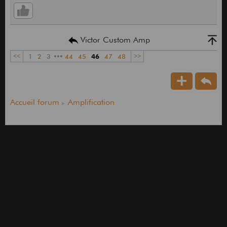
Victor Custom Amp
<<
1
2
3
•••
44
45
46
47
48
>>
Accueil forum
Amplification