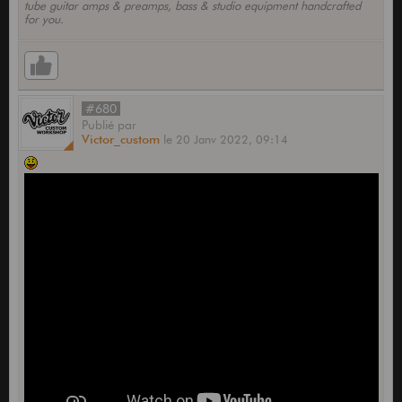
tube guitar amps & preamps, bass & studio equipment handcrafted
for you.
#680
Publié
par
Victor_custom
le
20 Janv 2022,
09:14