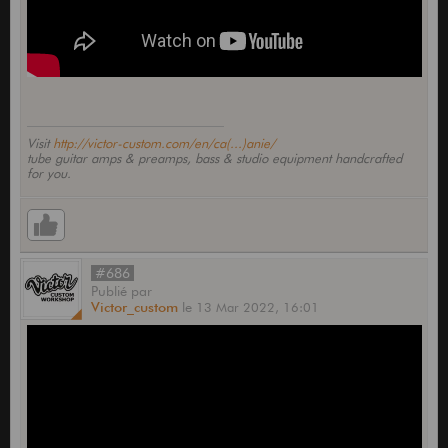
Visit
http://victor-custom.com/en/ca(...)anie/
tube guitar amps & preamps, bass & studio equipment handcrafted
for you.
#686
Publié
par
Victor_custom
le
13 Mar 2022,
16:01