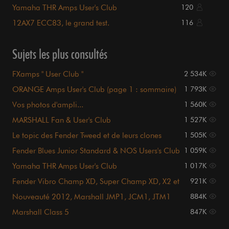
X2 head
Yamaha THR Amps User's Club
120
12AX7 ECC83, le grand test.
116
Sujets les plus consultés
FXamps " User Club "
2 534K
ORANGE Amps User's Club (page 1 : sommaire)
1 793K
Vos photos d'ampli...
1 560K
MARSHALL Fan & User's Club
1 527K
Le topic des Fender Tweed et de leurs clones
1 505K
Fender Blues Junior Standard & NOS Users's Club
1 059K
Yamaha THR Amps User's Club
1 017K
Fender Vibro Champ XD, Super Champ XD, X2 et
921K
X2 head
Nouveauté 2012, Marshall JMP1, JCM1, JTM1
884K
etc etc
Marshall Class 5
847K