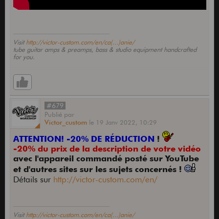
Visit
http://victor-custom.com/en/ca(...)anie/
tube guitar amps & preamps, bass & studio equipment handcrafted
for you.
#679
Publié
par
Victor_custom
le
19 Janv 2022,
10:29
ATTENTION! -20% DE RÉDUCTION
!
-20% du prix de la description de votre vidéo
avec l'appareil commandé posté sur YouTube
et d'autres sites sur les sujets concernés !
Détails sur
http://victor-custom.com/en/
Visit
http://victor-custom.com/en/ca(...)anie/