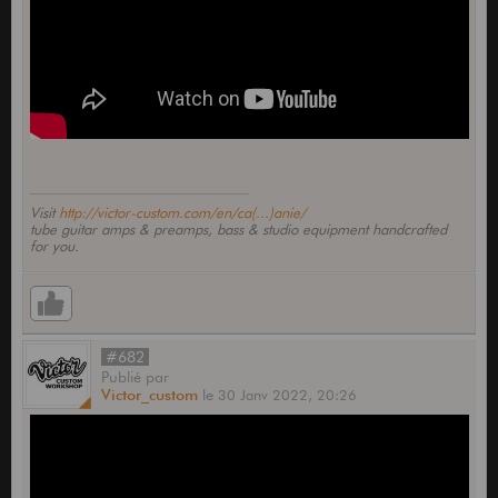
Visit
http://victor-custom.com/en/ca(...)anie/
tube guitar amps & preamps, bass & studio equipment handcrafted
for you.
#682
Publié
par
Victor_custom
le
30 Janv 2022,
20:26