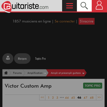
1857 musiciens en ligne |
Se connecter
|
S'inscrire
Marques
Topics Pro
Ampli et préampli guitare
Forums
Amplification
Victor Custom Amp
<<
1
2
3
•••
44
45
46
47
48
>>