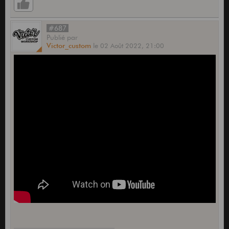
#687
Publié
par
Victor_custom
le
02 Août 2022,
21:00