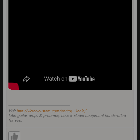
Visit
http://victor-custom.com/en/ca(...)anie/
tube guitar amps & preamps, bass & studio equipment handcrafted
for you.