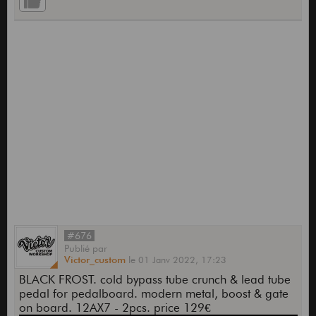
#676
Publié
par
Victor_custom
le
01 Janv 2022,
17:23
BLACK FROST. cold bypass tube crunch & lead tube
pedal for pedalboard. modern metal, boost & gate
on board. 12AX7 - 2pcs. price 129€