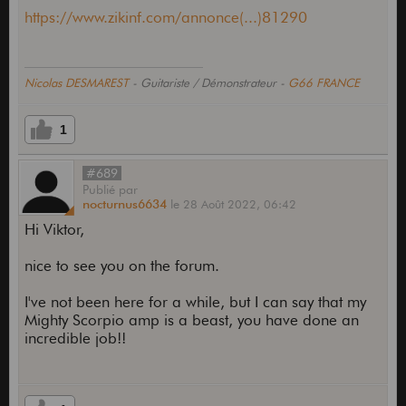
https://www.zikinf.com/annonce(...)81290
Nicolas DESMAREST
- Guitariste / Démonstrateur -
G66 FRANCE
1
#689
Publié
par
nocturnus6634
le
28 Août 2022,
06:42
Hi Viktor,
nice to see you on the forum.
I've not been here for a while, but I can say that my
Mighty Scorpio amp is a beast, you have done an
incredible job!!