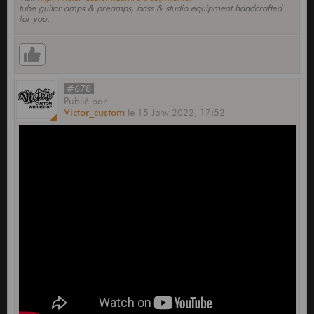
tube guitar amps & preamps, bass & studio equipment handcrafted
for you.
#678
Publié
par
Victor_custom
le
15 Janv 2022,
17:52