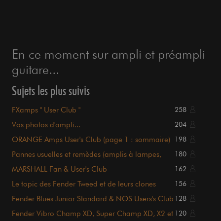
En ce moment sur ampli et préampli
guitare...
Sujets les plus suivis
FXamps " User Club "
258
Vos photos d'ampli...
204
ORANGE Amps User's Club (page 1 : sommaire)
198
Pannes usuelles et remèdes (amplis à lampes,
180
liste page 1)
MARSHALL Fan & User's Club
162
Le topic des Fender Tweed et de leurs clones
156
Fender Blues Junior Standard & NOS Users's Club
128
Fender Vibro Champ XD, Super Champ XD, X2 et
120