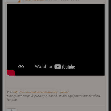
Visit
http://victor-custom.com/en/ca(...)anie/
tube guitar amps & preamps, bass & studio equipment handcrafted
for you.