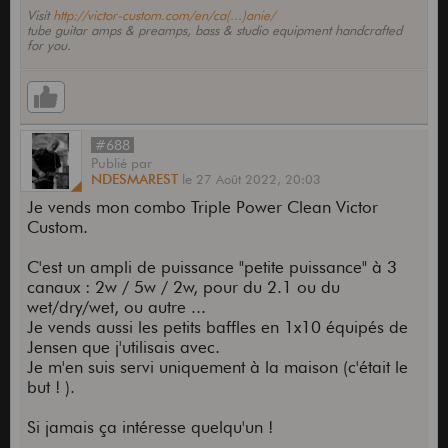
Visit
http://victor-custom.com/en/ca(...)anie/
tube guitar amps & preamps, bass & studio equipment handcrafted
for you.
#688
Publié
par
NDESMAREST
le
27 Août 2022,
20:03
Je vends mon combo Triple Power Clean Victor
Custom.
C'est un ampli de puissance "petite puissance" à 3
canaux : 2w / 5w / 2w, pour du 2.1 ou du
wet/dry/wet, ou autre ...
Je vends aussi les petits baffles en 1x10 équipés de
Jensen que j'utilisais avec.
Je m'en suis servi uniquement à la maison (c'était le
but ! ).
Si jamais ça intéresse quelqu'un !