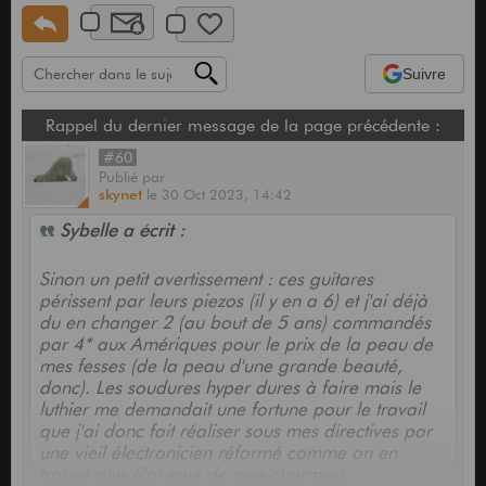
Suivre
Rappel du dernier message de la page précédente :
#60
Publié
par
skynet
le
30 Oct 2023,
14:42
Sybelle a écrit :
Sinon un petit avertissement : ces guitares
périssent par leurs piezos (il y en a 6) et j'ai déjà
du en changer 2 (au bout de 5 ans) commandés
par 4* aux Amériques pour le prix de la peau de
mes fesses (de la peau d'une grande beauté,
donc). Les soudures hyper dures à faire mais le
luthier me demandait une fortune pour le travail
que j'ai donc fait réaliser sous mes directives par
une vieil électronicien réformé comme on en
trouve plus (j'ai joué de mes charmes).