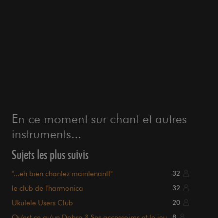
En ce moment sur chant et autres
instruments...
Sujets les plus suivis
"...eh bien chantez maintenant!"
32
le club de l'harmonica
32
Ukulele Users Club
20
Qu'est ce qu'un Dobro ? Ses accessoires et le jeu
8