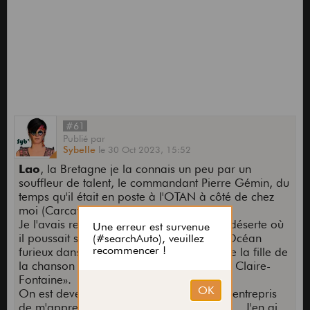
#61
Publié
par
Sybelle
le
30 Oct 2023,
15:52
Lao
, la Bretagne je la connais un peu par un
souffleur de talent, le commandant Pierre Gémin, du
temps qu'il était en poste à l'OTAN à côté de chez
moi (Carcavelos).
Je l'avais rencontré en hiver sur la plage déserte où
il poussait ses mélopées à l'adresse de l'Océan
furieux dans lequel je me baignais comme la fille de
la chanson de Brassens «Dans l'eau de la Claire-
Fontaine».
On est devenus amis (entre fous...) et il a entrepris
de m'apprendre à jouer de la cornemuse... J'en ai