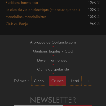
Partitions harmonica
106K
Le club du violon electrique (et acoustique too!)
105K
mandoline, mandolinistes
103K
Club du Banjo
96K
A propos de Guitariste.com
•
Mentions légales / CGU
•
Devenir annonceur
•
Outils du guitariste
•
Thèmes :
Clean
Crunch
Lead
+
NEWS
LETTER