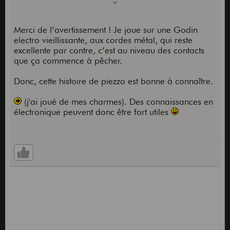
Peut-être que c'est moins cher en France (parce
qu'ils auraient des piezo de rechange disponibles)
Merci de l’avertissement ! Je joue sur une Godin
* par 4 : en fait j'ai commandé des piezo pour
electro vieillissante, aux cordes métal, qui reste
ukulélé qui sont rigoureusement identiques !
excellente par contre, c’est au niveau des contacts
que ça commence à pêcher.
Donc, cette histoire de piezzo est bonne à connaître.
(j'ai joué de mes charmes). Des connaissances en
électronique peuvent donc être fort utiles