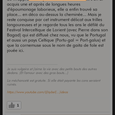
acquis une et après de longues heures
d'époumonage laborieux, elle a enfin trouvé sa
place... en déco au-dessus la cheminée... Mais je
reste conquise par cet instrument délicat aux trilles
langoureuses et je regarde tous les ans le défilé du
Festival Interceltique de Lorient (avec Pierre dans son
Bagad) qui est diffusé chez nous, vu que le Portugal
et aussi un pays Celtique (Portu-gal = Port-galus) et
que la cornemuse sous le nom de gaita de fole est
jouée ici.
Je suis vulgaire et j'aime la vie avec des petits bouts des autres
dedans. (Et l'amour avec des gros bouts...)
La méchanceté est gratuite. Si elle était payante les cons seraient
ruinés.
https://www.youtube.com/@sybel(...)ideos
1