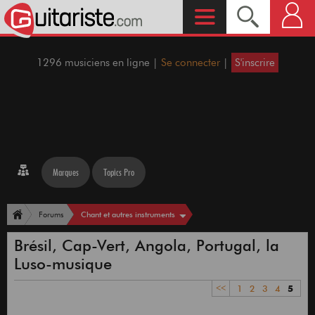
1296 musiciens en ligne |
Se connecter
|
S'inscrire
Marques
Topics Pro
Chant et autres instruments
Forums
Brésil, Cap-Vert, Angola, Portugal, la
Luso-musique
<<
1
2
3
4
5