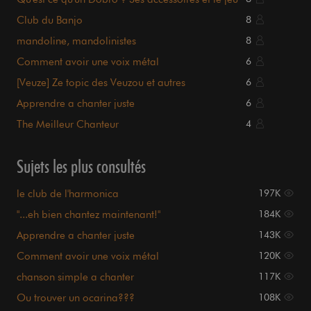
slide
Club du Banjo
8
mandoline, mandolinistes
8
Comment avoir une voix métal
6
[Veuze] Ze topic des Veuzou et autres
6
cornemuses...
Apprendre a chanter juste
6
The Meilleur Chanteur
4
Sujets les plus consultés
le club de l'harmonica
197K
"...eh bien chantez maintenant!"
184K
Apprendre a chanter juste
143K
Comment avoir une voix métal
120K
chanson simple a chanter
117K
Ou trouver un ocarina???
108K