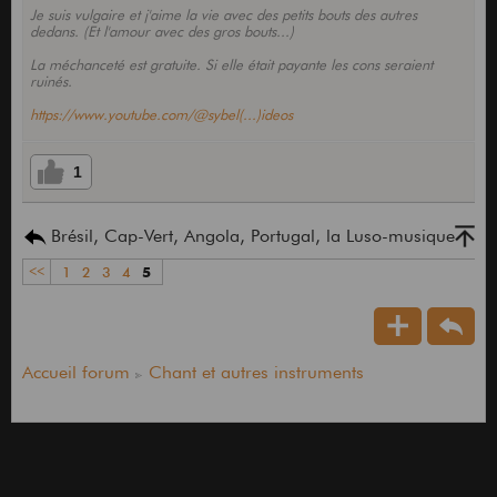
Je suis vulgaire et j'aime la vie avec des petits bouts des autres
dedans. (Et l'amour avec des gros bouts...)
La méchanceté est gratuite. Si elle était payante les cons seraient
ruinés.
https://www.youtube.com/@sybel(...)ideos
1
Brésil, Cap-Vert, Angola, Portugal, la Luso-musique
<<
1
2
3
4
5
Accueil forum
Chant et autres instruments