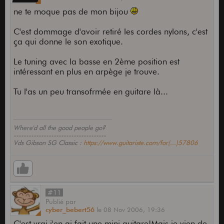
ne te moque pas de mon bijou
C'est dommage d'avoir retiré les cordes nylons, c'est
ça qui donne le son exotique.
Le tuning avec la basse en 2ème position est
intéressant en plus en arpège je trouve.
Tu l'as un peu transofrmée en guitare là...
Where'd all the good people go?
-------------------------------------
Vds Gibson SG Classic :
https://www.guitariste.com/for(...)57806
#11
Publié
par
cyber_bebert56
le
08 Nov 2006,
19:36
C'est vrai j'en ai fait une mini guitare!Mais je vien de