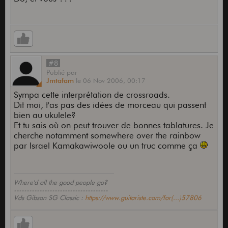
#8
Publié
par
Jmtafam
le
06 Nov 2006,
00:17
Sympa cette interprétation de crossroads.
Dit moi, t'as pas des idées de morceau qui passent
bien au ukulele?
Et tu sais où on peut trouver de bonnes tablatures. Je
cherche notamment somewhere over the rainbow
par Israel Kamakawiwoole ou un truc comme ça
Where'd all the good people go?
-------------------------------------
Vds Gibson SG Classic :
https://www.guitariste.com/for(...)57806