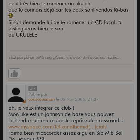
peut très bien te ramener un ukulele
que tu connais déjà car les deux sont vendus là-bas
Sinon demande lui de te ramener un CD local, tu
distingueras bien le son
du UKULELE
c'est pas parce qu'ils sont plusieurs a avoir tort qu'ils ont raison...
#7
Publié
par
couscousman
le
05 Nov 2006,
21:27
ah, je veux integrer ce club !
Mon uke est un johnson de base vous pouvez
l'entendre sur ma modeste reprise de crossroads:
www.myspace.com/felixandthemid(...)cials
j'aime bien m'accorder assez aigu en Sib Mib Sol
Do, et vous ???