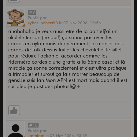
#9
Publié
par
cyber_bebert56
le
07 Nov 2006,
19:56
ahahahaha je veux aussi etre de la partie!j'ai un
ukulele tenson (he oui!) ça sonne pas avec les
cordes en nylon mais dernièrement j'ai monter des
cordes de folk dessus tailler les chevalet et le sillet
pour réduire l'action et accorder comme les
4dernière cordes d'une gratte a la 5ème case! et là
miracle ça sonne correctement et c'est ultra pratique
a trimbaler et surout ça fais marrer beaucoup de
gens!Je suis fan!Mon APN est mort mais quand il est
sur pied je post des photos!@+
#10
Publié
par
Jmtafam
le
08 Nov 2006,
03:39