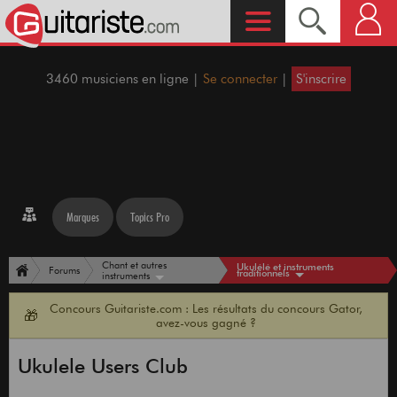
3460 musiciens en ligne |
Se connecter
|
S'inscrire
Marques
Topics Pro
Chant et autres
Ukulélé et instruments
Forums
traditionnels
instruments
Concours Guitariste.com : Les résultats du concours Gator,
🎁
avez-vous gagné ?
Ukulele Users Club