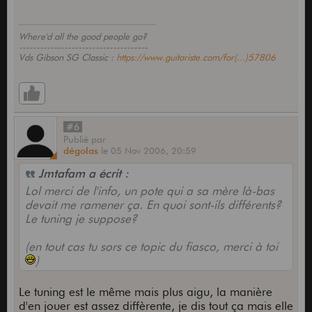
Where'd all the good people go?
-------------------------------------
Vds Gibson SG Classic :
https://www.guitariste.com/for(...)57806
#6
Publié
par
dégolas
le
05 Nov 2006,
20:59
Jmtafam a écrit :
Lol merci de l'info, un pote qui a sa mère là-bas
devait me ramener ça. En quoi sont-ils différents?
Le tuning je suppose?
(en tout cas tu sors ce topic du fiasco, merci à toi
)
Le tuning est le même mais plus aigu, la manière
d'en jouer est assez diffèrente, je dis tout ça mais elle