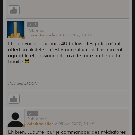
#13
Publié
par
vincentvince
le
04 Avr 2007,
14:16
Et bien voilà, pour mes 40 balais, des potes m'ont
offert un ukulele... c'est vraiment un petit instrument
agréable et passionnant, ravi de faire partie de la
famille
PISS and LAUGH
#14
Publié
par
Mindtraveller
le
05 Avr 2007,
14:49
Eh bien...L'autre jour je commandais des médiatores