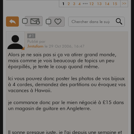
1
2
3
4
•••
12
13
14
15
>>
#1
Publié
par
Jmtafam
le
29 Oct 2006,
16:47
Alors je ne sais pas si ça va atirer grand monde,
mais comme je vois beaucoup de topics un peu
éparpillés, je tente le coup quand même.
Ici vous pouvez donc poster les photos de vos bijoux
à 4 cordes, demandez des partitions ou évoquez vos
vacances à Hawaii.
je commance donc par le mien négocié à £15 dans
un magasin de guitare en Angleterre.
Il sonne presque juste, je l'ai depuis une semaine et