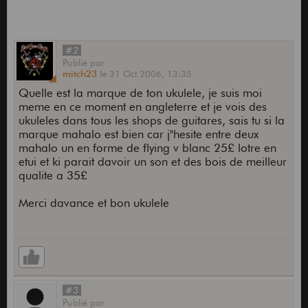
#2
Publié
par
mitch23
le
31 Oct 2006,
13:35
Quelle est la marque de ton ukulele, je suis moi
meme en ce moment en angleterre et je vois des
ukuleles dans tous les shops de guitares, sais tu si la
marque mahalo est bien car j"hesite entre deux
mahalo un en forme de flying v blanc 25£ lotre en
etui et ki parait davoir un son et des bois de meilleur
qualite a 35£
Merci davance et bon ukulele
#3
Publié
par