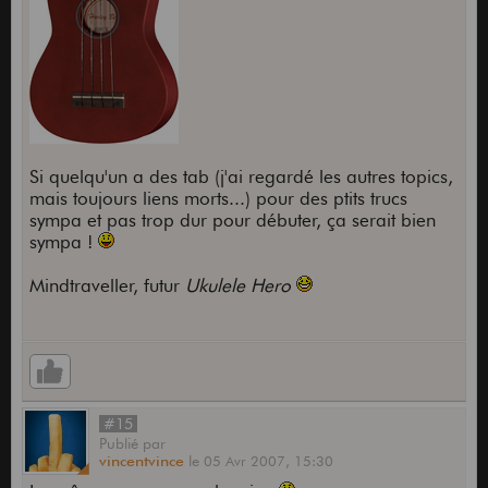
Si quelqu'un a des tab (j'ai regardé les autres topics,
mais toujours liens morts...) pour des ptits trucs
sympa et pas trop dur pour débuter, ça serait bien
sympa !
Mindtraveller, futur
Ukulele Hero
#15
Publié
par
vincentvince
le
05 Avr 2007,
15:30