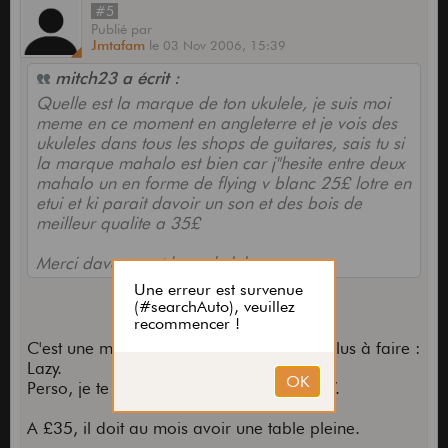
#5
Publié
par
Jmtafam
le
03 Nov 2006,
15:39
mitch23 a écrit :
Quelle est la marque de ton ukulele, je suis moi
meme en ce moment en angleterre et je vois des
ukuleles dans tous les shops de guitares, sais tu si
la marque mahalo est bien car j"hesite entre deux
mahalo un en forme de flying v blanc 25£ lotre en
etui et ki parait davoir un son et des bois de
meilleur qualite a 35£
Merci davance et bon ukulele
C'est une marque dont la notoriété n'est plus à faire :
Lazy.
Perso, je te déconseille les formes flying V.
A £35, il doit au mois avoir une table pleine.