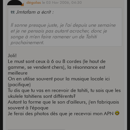
dégolas
le
03 Nov 2006,
04:30
Jmtafam a écrit :
Il sonne presque juste, je l'ai depuis une semaine
et je ne pensais pas autant acrocher, donc je
songe à m'en faire ramener un de Tahiti
prochainement.
Joli!
Le must sont ceux à 6 ou 8 cordes (le haut de
gamme, se vendent chers), la résonnance est
meilleure
On en utilise souvent pour la musique locale ici
(pacifique)
Tu dis que tu vas en recevoir de tahiti, tu sais que les
ukulele tahitiens sont différents?
Autant la forme que le son d'ailleurs, j'en fabriquais
souvent à l'époque
Je ferai des photos dès que je recevrai mon APN