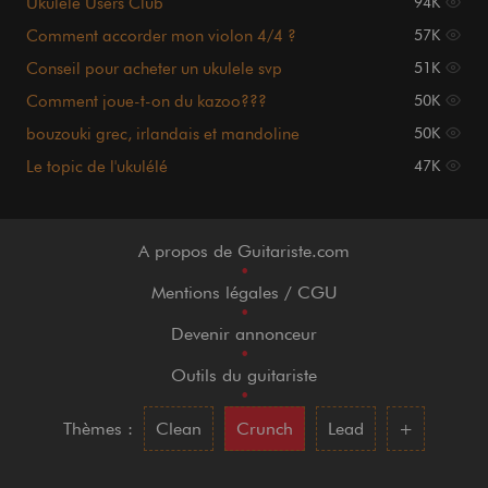
Ukulele Users Club
94K
Comment accorder mon violon 4/4 ?
57K
Conseil pour acheter un ukulele svp
51K
Comment joue-t-on du kazoo???
50K
bouzouki grec, irlandais et mandoline
50K
Le topic de l'ukulélé
47K
A propos de Guitariste.com
•
Mentions légales / CGU
•
Devenir annonceur
•
Outils du guitariste
•
Thèmes :
Clean
Crunch
Lead
+