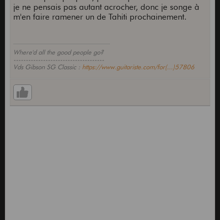
je ne pensais pas autant acrocher, donc je songe à
m'en faire ramener un de Tahiti prochainement.
Where'd all the good people go?
-------------------------------------
Vds Gibson SG Classic :
https://www.guitariste.com/for(...)57806