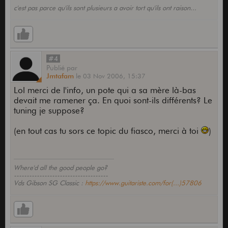
c'est pas parce qu'ils sont plusieurs a avoir tort qu'ils ont raison...
#4
Publié
par
Jmtafam
le
03 Nov 2006,
15:37
Lol merci de l'info, un pote qui a sa mère là-bas
devait me ramener ça. En quoi sont-ils différents? Le
tuning je suppose?
(en tout cas tu sors ce topic du fiasco, merci à toi
)
Where'd all the good people go?
-------------------------------------
Vds Gibson SG Classic :
https://www.guitariste.com/for(...)57806