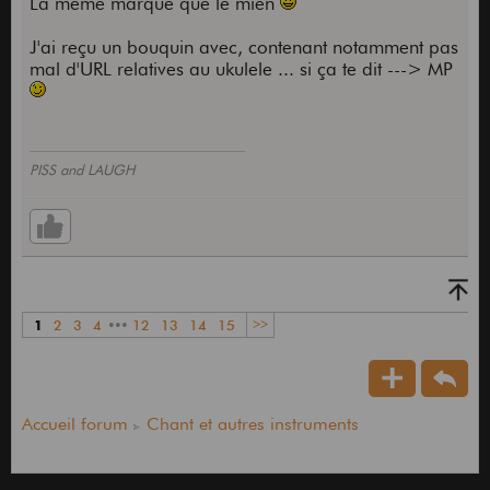
La même marque que le mien
J'ai reçu un bouquin avec, contenant notamment pas
mal d'URL relatives au ukulele ... si ça te dit ---> MP
PISS and LAUGH
1
2
3
4
•••
12
13
14
15
>>
Accueil forum
Chant et autres instruments