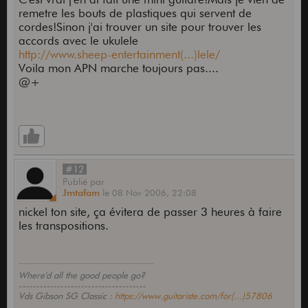
remetre les bouts de plastiques qui servent de
cordes!Sinon j'ai trouver un site pour trouver les
accords avec le ukulele
http://www.sheep-entertainment(...)lele/
Voila mon APN marche toujours pas....
@+
#12
Publié
par
Jmtafam
le
08 Nov 2006,
22:08
nickel ton site, ça évitera de passer 3 heures à faire
les transpositions.
Where'd all the good people go?
-------------------------------------
Vds Gibson SG Classic :
https://www.guitariste.com/for(...)57806