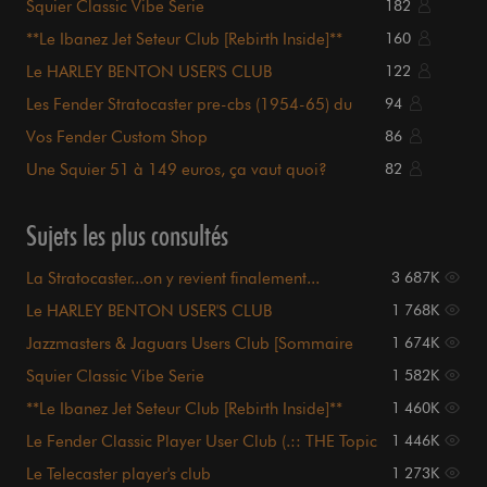
Squier Classic Vibe Serie
182
**Le Ibanez Jet Seteur Club [Rebirth Inside]**
160
Le HARLEY BENTON USER'S CLUB
122
Les Fender Stratocaster pre-cbs (1954-65) du
94
Forum [PHOTOS]
Vos Fender Custom Shop
86
Une Squier 51 à 149 euros, ça vaut quoi?
82
Récapitulatif pg100
Sujets les plus consultés
La Stratocaster...on y revient finalement...
3 687K
Le HARLEY BENTON USER'S CLUB
1 768K
Jazzmasters & Jaguars Users Club [Sommaire
1 674K
p1.]
Squier Classic Vibe Serie
1 582K
**Le Ibanez Jet Seteur Club [Rebirth Inside]**
1 460K
Le Fender Classic Player User Club (.:: THE Topic
1 446K
::.)
Le Telecaster player's club
1 273K