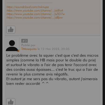
https://soundcloud.com/mknupa
https://www.youtube.com/channe(...)ai8nA
https://www.youtube.com/channe(...)sZG7w
https://www.youtube.com/channe(...)dBjxw
#3
Publié
par
TMosquito
le
12 Nov 2023,
20:35
Le problème avec la squier c'est que c'est des micros
simples (comme la HB mais pour le double du prix)
et surtout le vibrato a l'air de pas tenir l'accord avec
des cordes aussi épaisses... c'est le truc qui a l'air de
revenir le plus comme avis négatifs.
Et autant je me sers pas du vibrato, autant j'aimerais
bien rester accordé ^^