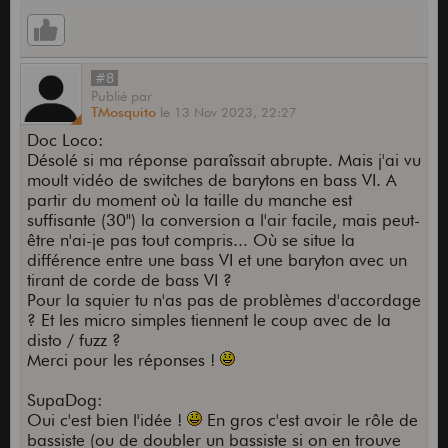
#8
Publié
par
TMosquito
le
13 Nov 2023,
22:27
Doc Loco:
Désolé si ma réponse paraîssait abrupte. Mais j'ai vu
moult vidéo de switches de barytons en bass VI. A
partir du moment où la taille du manche est
suffisante (30") la conversion a l'air facile, mais peut-
être n'ai-je pas tout compris... Où se situe la
différence entre une bass VI et une baryton avec un
tirant de corde de bass VI ?
Pour la squier tu n'as pas de problèmes d'accordage
? Et les micro simples tiennent le coup avec de la
disto / fuzz ?
Merci pour les réponses !
SupaDog:
Oui c'est bien l'idée !
En gros c'est avoir le rôle de
bassiste (ou de doubler un bassiste si on en trouve