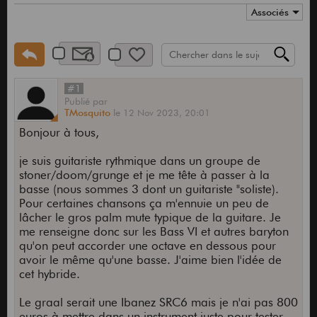
Associés
#1
Publié
par
TMosquito
le
12 Nov 2023,
20:01
Bonjour à tous,
je suis guitariste rythmique dans un groupe de
stoner/doom/grunge et je me tête à passer à la
basse (nous sommes 3 dont un guitariste "soliste).
Pour certaines chansons ça m'ennuie un peu de
lâcher le gros palm mute typique de la guitare. Je
me renseigne donc sur les Bass VI et autres baryton
qu'on peut accorder une octave en dessous pour
avoir le même qu'une basse. J'aime bien l'idée de
cet hybride.
Le graal serait une Ibanez SRC6 mais je n'ai pas 800
euros à mettre dans un instrument juste pour tester