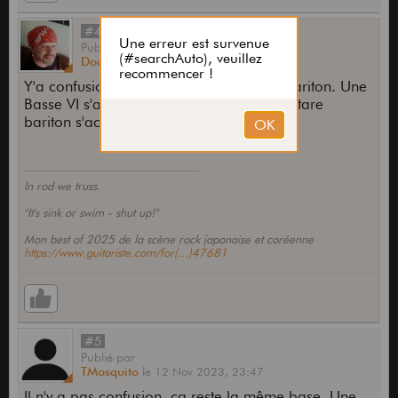
#4
Publié
par
Doc Loco
le
12 Nov 2023,
23:10
Y'a confusion. La Bass VI n'est PAS une bariton. Une
Basse VI s'accorde en Mi alors qu'une guitare
bariton s'accorde en Si ou La.
In rod we truss.
"It's sink or swim - shut up!"
Mon best of 2025 de la scène rock japonaise et coréenne
https://www.guitariste.com/for(...)47681
#5
Publié
par
TMosquito
le
12 Nov 2023,
23:47
Il n'y a pas confusion, ça reste la même base. Une