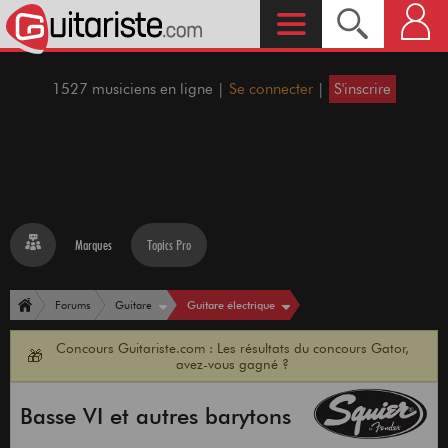
1527 musiciens en ligne |
Se connecter
|
S'inscrire
Marques
Topics Pro
Guitare électrique
Forums
Guitare
Concours Guitariste.com : Les résultats du concours Gator,
🎁
avez-vous gagné ?
Basse VI et autres barytons