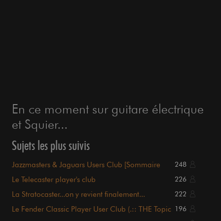
En ce moment sur guitare électrique
et Squier...
Sujets les plus suivis
Jazzmasters & Jaguars Users Club [Sommaire
248
p1.]
Le Telecaster player's club
226
La Stratocaster...on y revient finalement...
222
Le Fender Classic Player User Club (.:: THE Topic
196
::.)