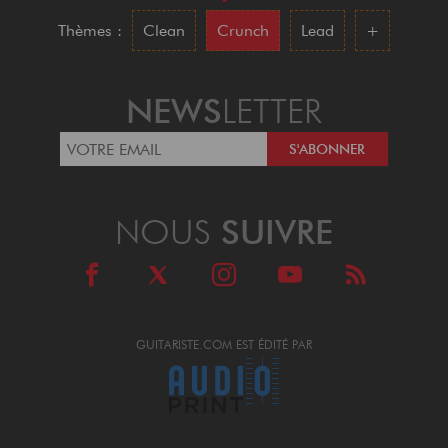
•
Thèmes :
Clean
Crunch
Lead
+
NEWS
LETTER
NOUS
SUIVRE
GUITARISTE.COM EST ÉDITÉ PAR