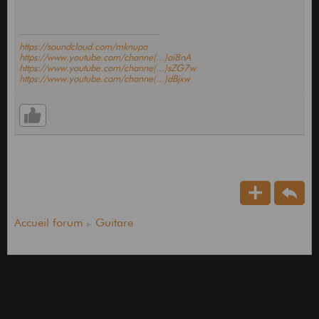
https://soundcloud.com/mknupa
https://www.youtube.com/channe(...)ai8nA
https://www.youtube.com/channe(...)sZG7w
https://www.youtube.com/channe(...)dBjxw
Accueil forum
Guitare