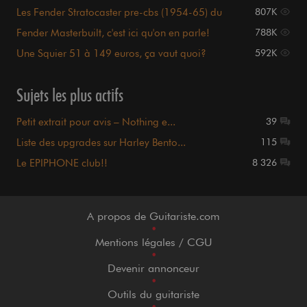
Les Fender Stratocaster pre-cbs (1954-65) du
807K
Forum [PHOTOS]
Fender Masterbuilt, c'est ici qu'on en parle!
788K
Une Squier 51 à 149 euros, ça vaut quoi?
592K
Récapitulatif pg100
Sujets les plus actifs
Petit extrait pour avis – Nothing e...
39
Liste des upgrades sur Harley Bento...
115
Le EPIPHONE club!!
8 326
A propos de Guitariste.com
•
Mentions légales / CGU
•
Devenir annonceur
•
Outils du guitariste