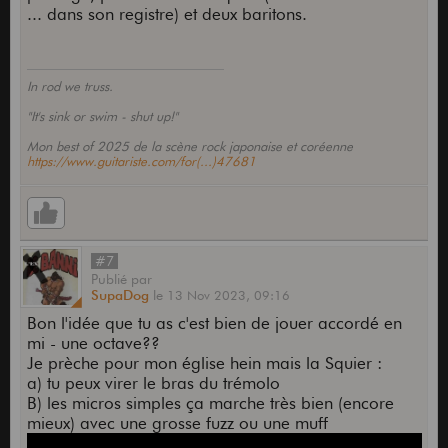
... dans son registre) et deux baritons.
In rod we truss.
"It's sink or swim - shut up!"
Mon best of 2025 de la scène rock japonaise et coréenne
https://www.guitariste.com/for(...)47681
#7
Publié
par
SupaDog
le
13 Nov 2023,
09:16
Bon l'idée que tu as c'est bien de jouer accordé en
mi - une octave??
Je prèche pour mon église hein mais la Squier :
a) tu peux virer le bras du trémolo
B) les micros simples ça marche très bien (encore
mieux) avec une grosse fuzz ou une muff