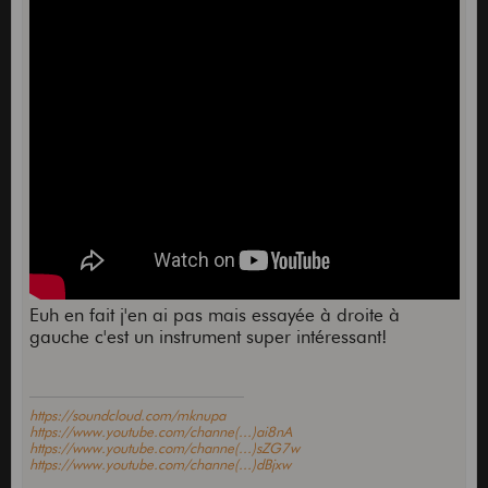
Euh en fait j'en ai pas mais essayée à droite à
gauche c'est un instrument super intéressant!
https://soundcloud.com/mknupa
https://www.youtube.com/channe(...)ai8nA
https://www.youtube.com/channe(...)sZG7w
https://www.youtube.com/channe(...)dBjxw