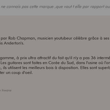
 ne connais pas cette marque ,que vaut t elle par rapport au
ar Rob Chapman, musicien youtubeur célèbre grâce à ses
is Anderton's.
amme, à prix ultra attractif du fait qu'il n'y a pas 36 interm
 Les guitares sont faites en Corée du Sud, dans l'usine où l'o
 ils utilisent les meilleurs bois à disposition. Elles sont supe
ter un coup d'oeil.
n Inwane