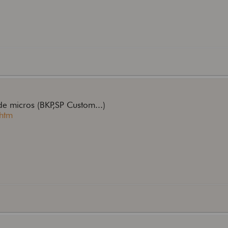
de micros (BKP,SP Custom...)
.htm