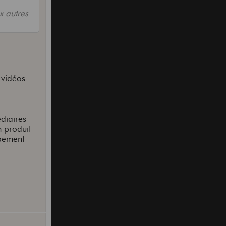
x autres
 vidéos
édiaires
n produit
rbement