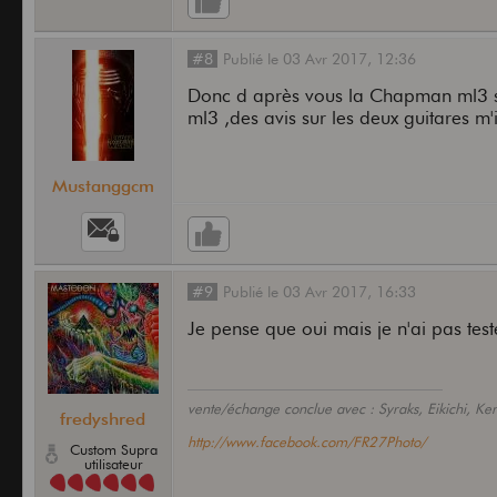
#8
Publié
le
03 Avr 2017,
12:36
Donc d après vous la Chapman ml3 ser
ml3 ,des avis sur les deux guitares m'
Mustanggcm
#9
Publié
le
03 Avr 2017,
16:33
Je pense que oui mais je n'ai pas test
vente/échange conclue avec : Syraks, Eikichi, Ke
fredyshred
http://www.facebook.com/FR27Photo/
Custom Supra
utilisateur