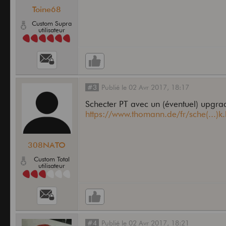
Toine68
Custom Supra
utilisateur
#3
Publié
le
02 Avr 2017,
18:17
Schecter PT avec un (éventuel) upgra
https://www.thomann.de/fr/sche(...)k
308NATO
Custom Total
utilisateur
#4
Publié
le
02 Avr 2017,
18:21