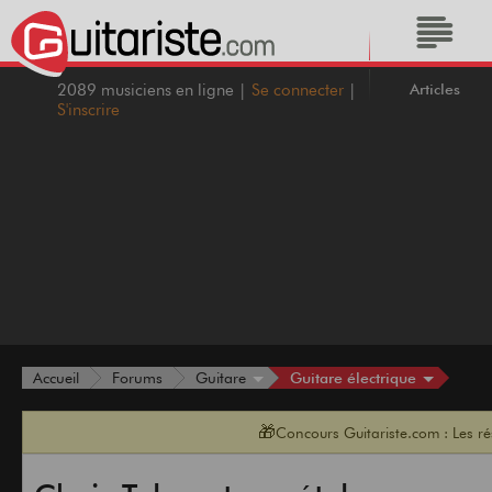
Articles
2089 musiciens en ligne |
Se connecter
|
S'inscrire
Guitare électrique
Accueil
Forums
Guitare
🎁
Concours Guitariste.com : Les r