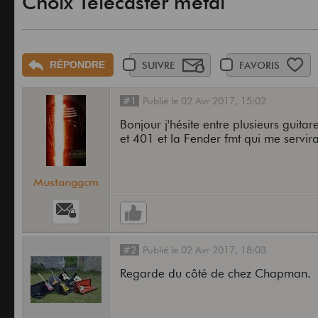
Choix Telecaster métal
RÉPONDRE
SUIVRE
FAVORIS
#1
Publié
le
02 Avr 2017,
15:02
Bonjour j'hésite entre plusieurs guita
et 401 et la Fender fmt qui me servi
Mustanggcm
#2
Publié
le
02 Avr 2017,
18:03
Regarde du côté de chez Chapman.