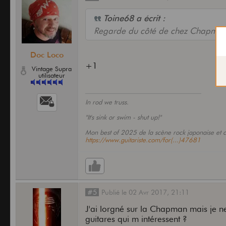
Toine68 a écrit :
Regarde du côté de chez Chapman
Doc Loco
+1
Vintage Supra
utilisateur
In rod we truss.
"It's sink or swim - shut up!"
Mon best of 2025 de la scène rock japonaise et 
https://www.guitariste.com/for(...)47681
#5
Publié
le
02 Avr 2017,
21:11
J'ai lorgné sur la Chapman mais je ne
guitares qui m intéressent ?