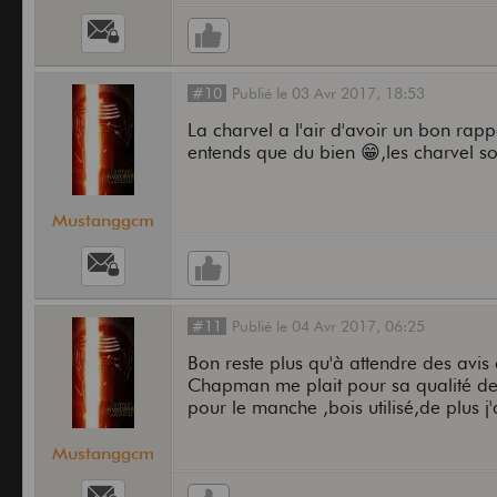
#10
Publié
le
03 Avr 2017,
18:53
La charvel a l'air d'avoir un bon rap
entends que du bien 😁,les charvel 
Mustanggcm
#11
Publié
le
04 Avr 2017,
06:25
Bon reste plus qu'à attendre des avis 
Chapman me plait pour sa qualité de f
pour le manche ,bois utilisé,de plus j
Mustanggcm