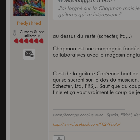
Mustanggcm a écrit :
J'ai lorgné sur la Chapman mais je
guitares qui m intéressent ?
fredyshred
Custom Supra
au dessus du reste (schecter, ltd,..)
utilisateur
Chapman est une compagnie fondée p
collaboratives avec le magasin angla
C'est de la guitare Coréenne haut de g
qui se sucrent sur le dos du musicien.
Schecter, Ltd, PRS,.. Sauf que du coup,
finie et ça vaut vraiment le coup de je
vente/échange conclue avec : Syraks, Eikichi, Ke
http://www.facebook.com/FR27Photo/