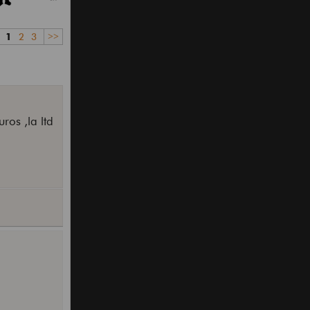
1
2
3
>>
ros ,la ltd