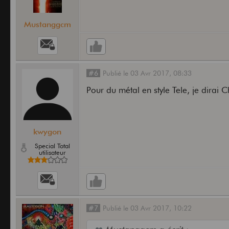
Mustanggcm
#6
Publié
le
03 Avr 2017,
08:33
Pour du métal en style Tele, je dirai 
kwygon
Special Total
utilisateur
#7
Publié
le
03 Avr 2017,
10:22