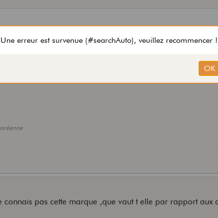
.
coréenne
 connais pas cette marque ,que vaut t elle par rapport aux 