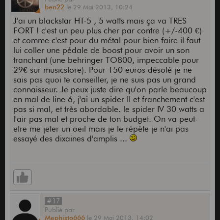
ben22
le
29 Mai 2013,
10:24
J'ai un blackstar HT-5 , 5 watts mais ça va TRES
FORT ! c'est un peu plus cher par contre (+/-400 €)
et comme c'est pour du métal pour bien faire il faut
lui coller une pédale de boost pour avoir un son
tranchant (une behringer TO800, impeccable pour
29€ sur musicstore). Pour 150 euros désolé je ne
sais pas quoi te conseiller, je ne suis pas un grand
connaisseur. Je peux juste dire qu'on parle beaucoup
en mal de line 6, j'ai un spider II et franchement c'est
pas si mal, et très abordable. le spider IV 30 watts a
l'air pas mal et proche de ton budget. On va peut-
etre me jeter un oeil mais je le répète je n'ai pas
essayé des dixaines d'amplis ...
#17
Publié
par
Mephisto666
le
29 Mai 2013,
14:02