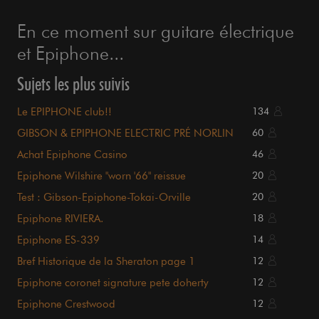
En ce moment sur guitare électrique
et Epiphone...
Sujets les plus suivis
Le EPIPHONE club!!
134
GIBSON & EPIPHONE ELECTRIC PRÉ NORLIN
60
Achat Epiphone Casino
46
Epiphone Wilshire "worn '66" reissue
20
Test : Gibson-Epiphone-Tokai-Orville
20
Epiphone RIVIERA.
18
Epiphone ES-339
14
Bref Historique de la Sheraton page 1
12
Epiphone coronet signature pete doherty
12
Epiphone Crestwood
12