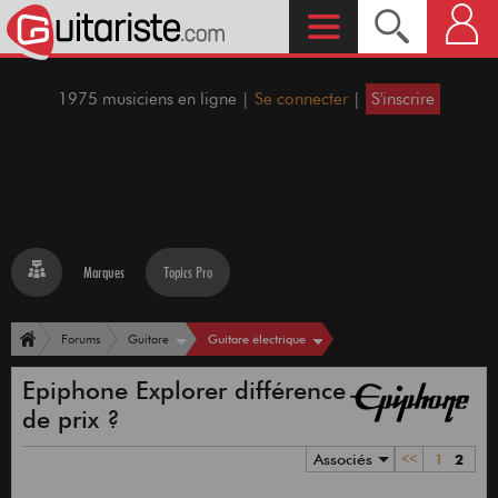
1975 musiciens en ligne |
Se connecter
|
S'inscrire
Marques
Topics Pro
Guitare électrique
Forums
Guitare
Epiphone Explorer différence
de prix ?
Associés
<<
1
2