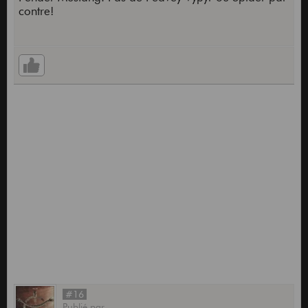
contre!
#16
Publié
par