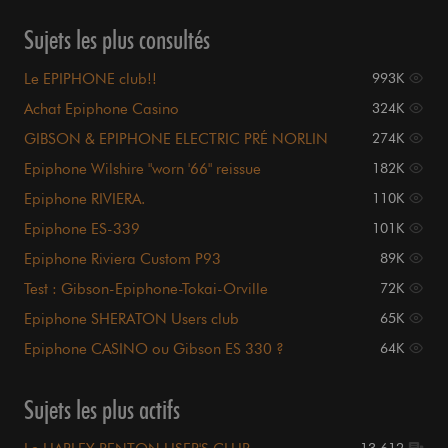
Sujets les plus consultés
Le EPIPHONE club!!
993K
Achat Epiphone Casino
324K
GIBSON & EPIPHONE ELECTRIC PRÉ NORLIN
274K
Epiphone Wilshire "worn '66" reissue
182K
Epiphone RIVIERA.
110K
Epiphone ES-339
101K
Epiphone Riviera Custom P93
89K
Test : Gibson-Epiphone-Tokai-Orville
72K
Epiphone SHERATON Users club
65K
Epiphone CASINO ou Gibson ES 330 ?
64K
Sujets les plus actifs