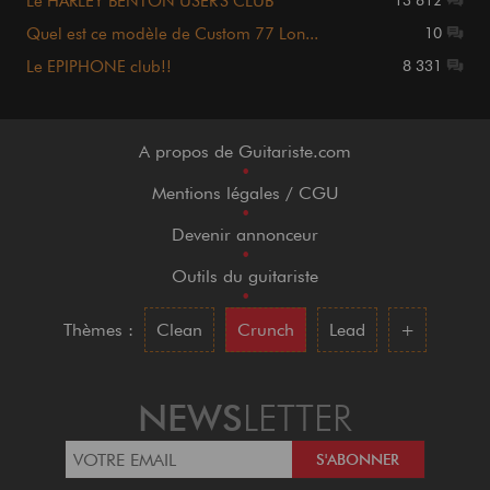
Le HARLEY BENTON USER'S CLUB
13 612
Quel est ce modèle de Custom 77 Lon...
10
Le EPIPHONE club!!
8 331
A propos de Guitariste.com
•
Mentions légales / CGU
•
Devenir annonceur
•
Outils du guitariste
•
Thèmes :
Clean
Crunch
Lead
+
NEWS
LETTER