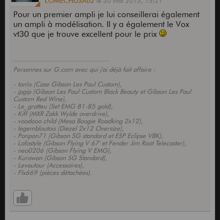
LOMECHUSA62
le
30 Mai 2013,
15:21
Pour un premier ampli je lui conseillerai également
un ampli à modélisation. Il y a également le Vox
vt30 que je trouve excellent pour le prix
Personnes sur G.com avec qui j'ai déjà fait affaire :
- ton!o (Case Gibson Les Paul Custom),
- jpgip (Gibson Les Paul Custom Black Beauty et Gibson Les Paul
Custom Red Wine),
- Le_gratteu (Set EMG 81-85 gold),
- Kiff (MXR Zakk Wylde overdrive),
- voodooo child (Mesa Boogie Roadking 2x12),
- legembloutois (Diezel 2x12 Oversize),
- Ponpon71 (Gibson SG standard et ESP Eclipse VBK),
- Lofostyle (Gibson Flying V 67' et Fender Jim Root Telecaster),
- neo0206 (Gibson Flying V EMG),
- Kurowan (Gibson SG Standard),
- Levautour (Accessoires),
- Flx669 (pièces détachées).