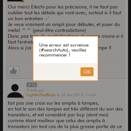
Oui merci Eikichi pour les précisions, il ne faut pas
oublier tout les détails qui vont avec, surtout si il faut
un bon entretien --'
Je veux vraiment un ampli pour débuter, et jouer du
metal ^^ (peut-être contradictoire)
Donc pas trop de sophistications et encore moins si il
faut l'entretenir souvent
Alors si j'ai bien compris pas d'ampli à lampe ?
#18
Publié
par
LightInTheBlack
le
29 Mai 2013,
14:09
fait pas une croix sur les amplis à lampes,
en fait le son des lampes est très différent du son des
transistors, et est considéré par bcp (dont moi)
comme étant meilleur que celui des amplis à
transistors (en tout cas de la plus grosse partie de ce