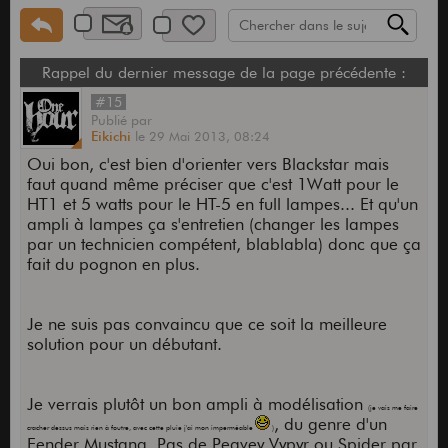
Rappel du dernier message de la page précédente :
#15
Publié
par
Eikichi
le
29 Mai 2013,
08:24
Oui bon, c'est bien d'orienter vers Blackstar mais
faut quand même préciser que c'est 1Watt pour le
HT1 et 5 watts pour le HT-5 en full lampes... Et qu'un
ampli à lampes ça s'entretien (changer les lampes
par un technicien compétent, blablabla) donc que ça
fait du pognon en plus.
Je ne suis pas convaincu que ce soit la meilleure
solution pour un débutant.
Je verrais plutôt un bon ampli à modélisation
(je vais me faire
, du genre d'un
cracher dessus mais rien à foutre, avec cette pluie j'ai mon imperméable
)
Fender Mustang. Pas de Peavey Vypyr ou Spider par