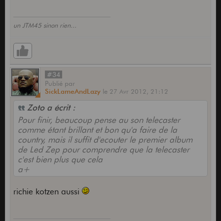
un JTM45 sinon rien...
#34
Publié
par
SickLameAndLazy
le
27 Avr 2012,
21:12
Zoto a écrit :
Pour finir, beaucoup pense au son telecaster
comme étant brillant et bon qu'a faire de la
country, mais il suffit d'ecouter le premier album
de Led Zep pour comprendre que la telecaster
c'est bien plus que cela
a+
richie kotzen aussi