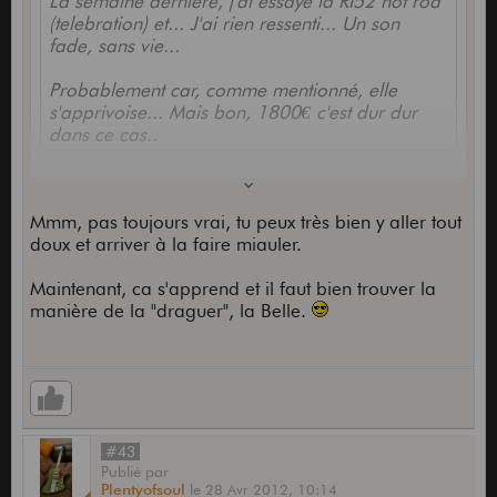
La semaine dernière, j'ai essayé la RI52 hot rod
(telebration) et... J'ai rien ressenti... Un son
fade, sans vie...
Probablement car, comme mentionné, elle
s'apprivoise... Mais bon, 1800€ c'est dur dur
dans ce cas..
Faut lui rentré dedans, pas joué tous doux, à la
Pete Townshend qu'il faut y aller avec une
Mmm, pas toujours vrai, tu peux très bien y aller tout
telecaster
doux et arriver à la faire miauler.
Maintenant, ca s'apprend et il faut bien trouver la
manière de la "draguer", la Belle.
#43
Publié
par
Plentyofsoul
le
28 Avr 2012,
10:14