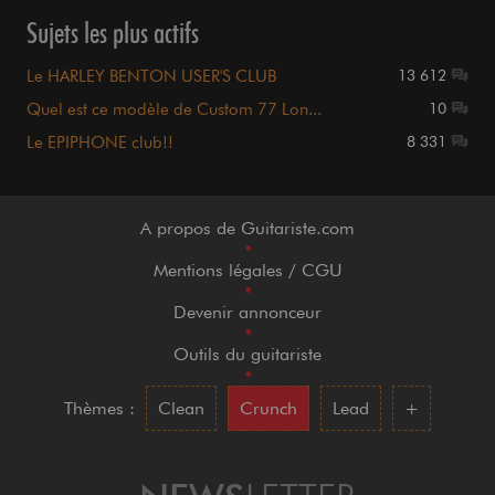
Sujets les plus actifs
Le HARLEY BENTON USER'S CLUB
13 612
Quel est ce modèle de Custom 77 Lon...
10
Le EPIPHONE club!!
8 331
A propos de Guitariste.com
•
Mentions légales / CGU
•
Devenir annonceur
•
Outils du guitariste
•
Thèmes :
Clean
Crunch
Lead
+