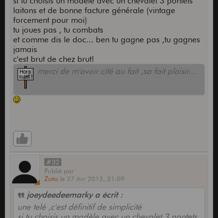
si tu choisis un modèle avec un chevalet 3 pontets
laitons et de bonne facture générale (vintage
forcement pour moi)
tu joues pas , tu combats
et comme dis le doc... ben tu gagne pas ,tu gagnes
jamais
c'est brut de chez brut!
merci de m'avoir cité au fait ,sa fait plaisir...
#32
Publié
par
Zoto
le
27 Avr 2012,
21:09
joeydeedeemarky a écrit :
une telé ,c'est définitif de simplicité
si tu choisis un modèle avec un chevalet 3 pontets