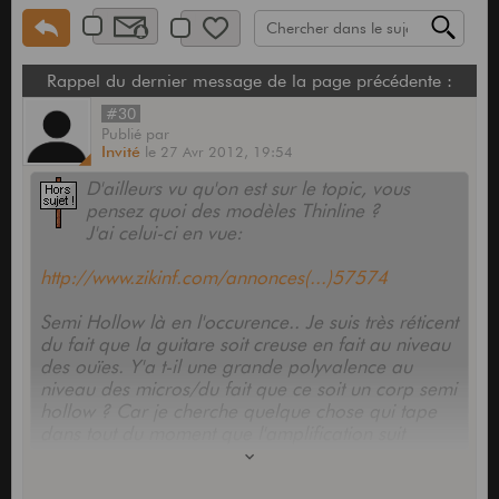
Rappel du dernier message de la page précédente :
#30
Publié
par
Invité
le
27 Avr 2012,
19:54
D'ailleurs vu qu'on est sur le topic, vous
pensez quoi des modèles Thinline ?
J'ai celui-ci en vue:
http://www.zikinf.com/annonces(...)57574
Semi Hollow là en l'occurence.. Je suis très réticent
du fait que la guitare soit creuse en fait au niveau
des ouïes. Y'a t-il une grande polyvalence au
niveau des micros/du fait que ce soit un corp semi
hollow ? Car je cherche quelque chose qui tape
dans tout du moment que l'amplification suit
derrière (et je ne joue que sur Marshall depuis
peu..)..