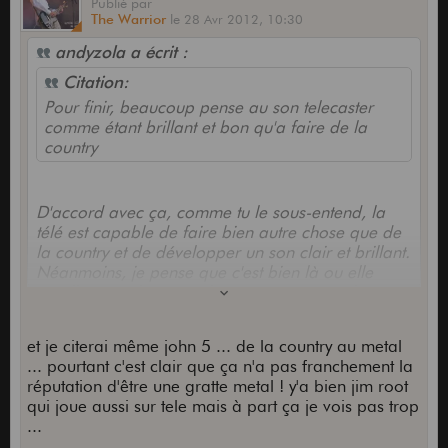
Publié
par
The Warrior
le
28 Avr 2012,
10:30
andyzola a écrit :
Citation:
Pour finir, beaucoup pense au son telecaster
comme étant brillant et bon qu'a faire de la
country
D'accord avec ça, comme tu le sous-entend, la
télé est capable de faire bien autre chose que de
la country et de développer un son clair et brillant.
Néanmoins, je pense que c'est bien là ou elle
excelle et se distingue des autres guitares, là ou
on la reconnait parmi mille...bref c'est alors un
instrument à part entière.
et je citerai même john 5 ... de la country au metal
C'est dans ces registres clairs (ou crunch légers)
... pourtant c'est clair que ça n'a pas franchement la
que l'on peut vraiment la mettre en valeur et
réputation d'être une gratte metal ! y'a bien jim root
développer des techniques et sonorités plus
qui joue aussi sur tele mais à part ça je vois pas trop
difficilement applicables sur d'autres guitares : des
...
basses qui percutent, bends derrière le sillet,