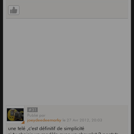
Je ne pourrait pas l'essayer sur mes amplis mais
en gros, polyvalent ce genre de Tele ou pas (dans
un contexte blues/jazz/rock/ partie chorus (lead)
fusion donc assez précis en disto pour du legato,
voire grosse disto assez tranchante mais pas plus
loin qu'une grosse disto du genre AC/DC, sur le
live de donington)
Moyen d'y parvenir avec ce genre de grattes ? Pas
trop fragile la partie creuse au niveau de l'ouie ?
Merci d'avance.
#31
Publié
par
joeydeedeemarky
le
27 Avr 2012,
20:03
une telé ,c'est définitif de simplicité