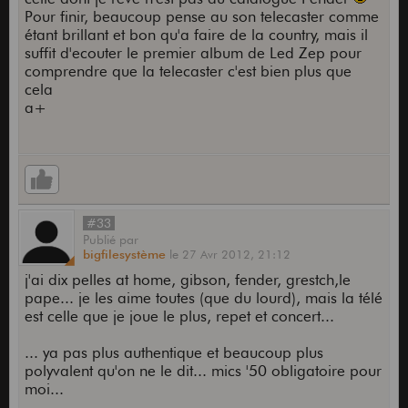
Pour finir, beaucoup pense au son telecaster comme
étant brillant et bon qu'a faire de la country, mais il
suffit d'ecouter le premier album de Led Zep pour
comprendre que la telecaster c'est bien plus que
cela
a+
#33
Publié
par
bigfilesystème
le
27 Avr 2012,
21:12
j'ai dix pelles at home, gibson, fender, grestch,le
pape... je les aime toutes (que du lourd), mais la télé
est celle que je joue le plus, repet et concert...
... ya pas plus authentique et beaucoup plus
polyvalent qu'on ne le dit... mics '50 obligatoire pour
moi...