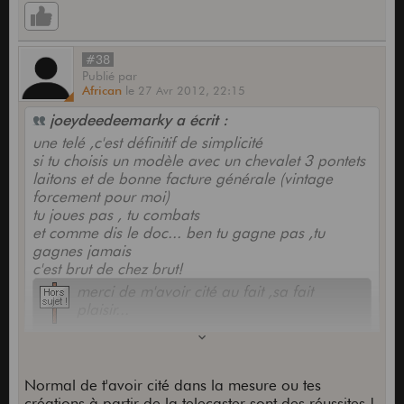
#38
Publié
par
African
le
27 Avr 2012,
22:15
joeydeedeemarky a écrit :
une telé ,c'est définitif de simplicité
si tu choisis un modèle avec un chevalet 3 pontets
laitons et de bonne facture générale (vintage
forcement pour moi)
tu joues pas , tu combats
et comme dis le doc... ben tu gagne pas ,tu
gagnes jamais
c'est brut de chez brut!
merci de m'avoir cité au fait ,sa fait
plaisir...
Normal de t'avoir cité dans la mesure ou tes
créations à partir de la telecaster sont des réussites !