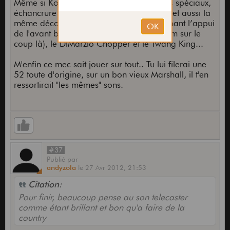
Même si Kotzen joue sur des modèles très spéciaux,
échancrure au dos comme sur les deluxe et aussi la
même découpe que sur les strato concernant l’appui
de l'avant bras droit (j'ai pas trouvé le nom sur le
coup là), le DiMarzio Chopper et le Twang King...
M'enfin ce mec sait jouer sur tout.. Tu lui filerai une
52 toute d'origine, sur un bon vieux Marshall, il t'en
ressortirait "les mêmes" sons.
#37
Publié
par
andyzola
le
27 Avr 2012,
21:53
Citation:
Pour finir, beaucoup pense au son telecaster
comme étant brillant et bon qu'a faire de la
country