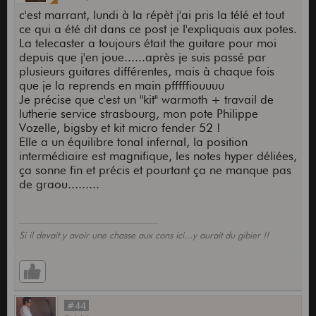
c'est marrant, lundi à la répèt j'ai pris la télé et tout
ce qui a été dit dans ce post je l'expliquais aux potes.
La telecaster a toujours était the guitare pour moi
depuis que j'en joue......après je suis passé par
plusieurs guitares différentes, mais à chaque fois
que je la reprends en main pfffffiouuuu
Je précise que c'est un "kit" warmoth + travail de
lutherie service strasbourg, mon pote Philippe
Vozelle, bigsby et kit micro fender 52 !
Elle a un équilibre tonal infernal, la position
intermédiaire est magnifique, les notes hyper déliées,
ça sonne fin et précis et pourtant ça ne manque pas
de graou.........
Si il devait y avoir une chasse aux cons ici...y aurait du gibier !!
#44