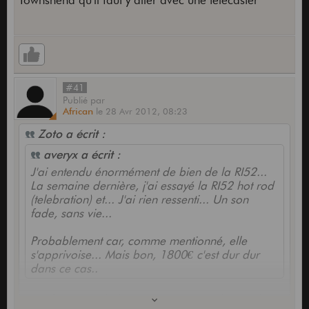
Townshend qu'il faut y aller avec une telecaster
#41
Publié
par
African
le
28 Avr 2012,
08:23
Zoto a écrit :
averyx a écrit :
J'ai entendu énormément de bien de la RI52...
La semaine dernière, j'ai essayé la RI52 hot rod
(telebration) et... J'ai rien ressenti... Un son
fade, sans vie...
Probablement car, comme mentionné, elle
s'apprivoise... Mais bon, 1800€ c'est dur dur
dans ce cas..
Faut lui rentré dedans, pas joué tous doux, à la