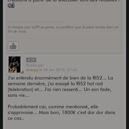
A chaque jour suffit sa peine, à condition que la paye tombe bien en
fin de mois.
#39
Publié
par
averyx
le
28 Avr 2012,
07:41
J'ai entendu énormément de bien de la RI52... La
semaine dernière, j'ai essayé la RI52 hot rod
(telebration) et... J'ai rien ressenti... Un son fade,
sans vie...
Probablement car, comme mentionné, elle
s'apprivoise... Mais bon, 1800€ c'est dur dur dans
ce cas..