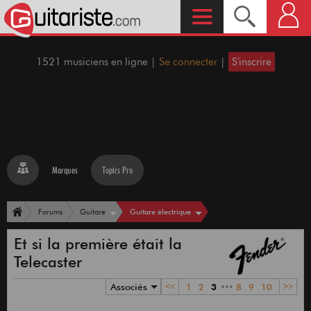
1521 musiciens en ligne |
Se connecter
|
S'inscrire
Marques
Topics Pro
Guitare électrique
Forums
Guitare
Et si la première était la
Telecaster
Associés
<<
1
2
3
•••
8
9
10
>>