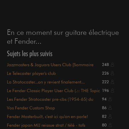
En ce moment sur guitare électrique
et Fender...
Sujets les plus suivis
Jazzmasters & Jaguars Users Club [Sommaire
248
p1.]
Le Telecaster player's club
226
La Stratocaster...on y revient finalement...
222
Le Fender Classic Player User Club (.:: THE Topic
196
::.)
Les Fender Stratocaster pre-cbs (1954-65) du
94
Forum [PHOTOS]
Vos Fender Custom Shop
86
Fender Masterbuilt, c'est ici qu'on en parle!
82
Fender japan MIJ reissue strat / télé - tofs
80