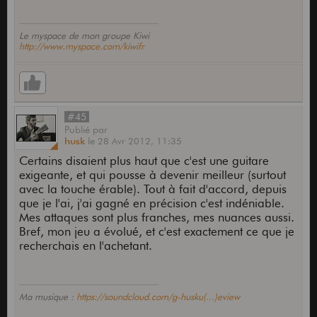
volume et tone swell, phrasé pedal steel etc...
Elle ne pardonne rien, mais permet beaucoup de
nuance. Elle peut être difficile à jouer au début,
Le myspace de mon groupe Kiwi
mais elle fait progresser. Avec elle, on joue
http://www.myspace.com/kiwifr
vraiment et on se concentre sur la musique.
#45
Publié
par
husk
le
28 Avr 2012,
11:35
Certains disaient plus haut que c'est une guitare
exigeante, et qui pousse à devenir meilleur (surtout
avec la touche érable). Tout à fait d'accord, depuis
que je l'ai, j'ai gagné en précision c'est indéniable.
Mes attaques sont plus franches, mes nuances aussi.
Bref, mon jeu a évolué, et c'est exactement ce que je
recherchais en l'achetant.
Ma musique :
https://soundcloud.com/g-husku(...)eview