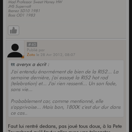
Mad Professor Sweet Honey HW
JHS Supervolt
Ibanez SD10 1981
Boss OD1 1983
#40
Publié
par
Zoto
le
28 Avr 2012,
08:07
averyx a écrit :
J'ai entendu énormément de bien de la RI52... La
semaine dernière, j'ai essayé la RI52 hot rod
(telebration) et... J'ai rien ressenti... Un son fade,
sans vie...
Probablement car, comme mentionné, elle
s'apprivoise... Mais bon, 1800€ c'est dur dur dans
ce cas..
Faut lui rentré dedans, pas joué tous doux, à la Pete