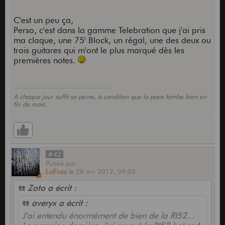
Pete Townshend qu'il faut y aller avec une
telecaster
C'est un peu ça,
Perso, c'est dans la gamme Telebration que j'ai pris
ma claque, une 75' Block, un régal, une des deux ou
trois guitares qui m'ont le plus marqué dès les
premières notes.
A chaque jour suffit sa peine, à condition que la paye tombe bien en
fin de mois.
#42
Publié
par
LoFuzz
le
28 Avr 2012,
09:05
Zoto a écrit :
averyx a écrit :
J'ai entendu énormément de bien de la RI52...