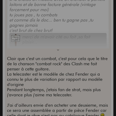
laitons et de bonne facture générale (vintage
forcement pour moi)
tu joues pas , tu combats
et comme dis le doc... ben tu gagne pas ,tu
gagnes jamais
c'est brut de chez brut!
merci de m'avoir cité au fait ,sa fait
plaisir...
Clair que c'est un combat, c'est pour cela que le titre
de la chanson "combat rock" des Clash me fait
penser à cette guitare.
La telecaster est le modéle de chez Fender qui a
connu le plus de variation par rapport au modéle
d'origine
Pendant longtemps, j'etais fan de strat, mais plus
j'avance plus j'aime ma telecaster.
J'ai d’ailleurs envie d'en acheter une deuxieme, mais
ce sera une assemblée a partir de pièce Fender car
celle dont je rêve n'est pas au catalogue Fender