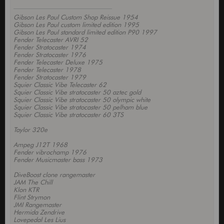
Gibson Les Paul Custom Shop Reissue 1954
Gibson Les Paul custom limited edition 1995
Gibson Les Paul standard limited edition P90 1997
Fender Telecaster AVRI 52
Fender Stratocaster 1974
Fender Stratocaster 1976
Fender Telecaster Deluxe 1975
Fender Telecaster 1978
Fender Stratocaster 1979
Squier Classic Vibe Telecaster 62
Squier Classic Vibe stratocaster 50 aztec gold
Squier Classic Vibe stratocaster 50 olympic white
Squier Classic Vibe stratocaster 50 pelham blue
Squier Classic Vibe stratocaster 60 3TS
Taylor 320e
Ampeg J12T 1968
Fender vibrochamp 1976
Fender Musicmaster bass 1973
DiveBoost clone rangemaster
JAM The Chill
Klon KTR
Flint Strymon
JMI Rangemaster
Hermida Zendrive
Lovepedal Les Lius