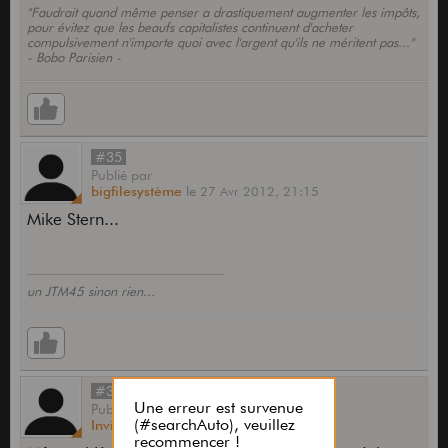
"Faudrait quand même penser a drastiquement augmenter les impôts,
pour évitez que les beaufs capitalistes continuent d'acheter
compulsivement n'importe quoi avec l'argent qu'ils ne méritent pas..."
- Bobo Parisien -
#35
Publié
par
bigfilesystème
le
27 Avr 2012,
21:15
Mike Stern...
un JTM45 sinon rien...
#36
Publié
par
Invité
le
27 Avr 2012,
21:22