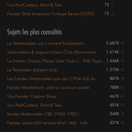
samples p1
Vos PartCasters: Strat & Tele
72
Fender Strat American Vintage Series [TOPIC
72
OFFICIEL]
Sujets les plus consultés
La Stratocaster...on y revient finalement...
3 687K
Jazzmasters & Jaguars Users Club [Sommaire
1 674K
p1.]
Le Fender Classic Player User Club (.:: THE Topic
1 446K
::.)
Le Telecaster player's club
1 273K
Les Fender Stratocaster pre-cbs (1954-65) du
807K
Forum [PHOTOS]
Fender Masterbuilt, c'est ici qu'on en parle!
788K
Vos Fender Custom Shop
467K
Vos PartCasters: Strat & Tele
401K
fender stratocaster CBS (1965-1981)
340K
Fender japan MIJ reissue strat / télé - tofs
337K
samples p1