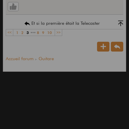
Et si la première était la Telecaster
<<
1
2
3
•••
8
9
10
>>
Accueil forum
Guitare