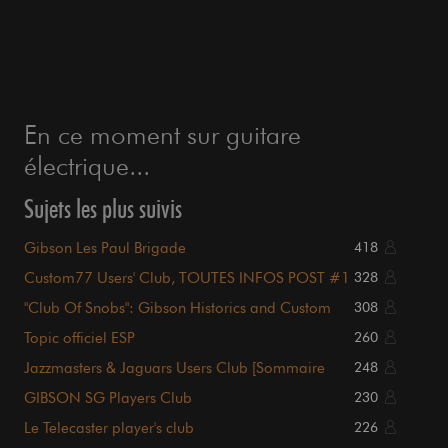
En ce moment sur guitare
électrique...
Sujets les plus suivis
Gibson Les Paul Brigade
418
Custom77 Users' Club, TOUTES INFOS POST #1
328
!!!
"Club Of Snobs": Gibson Historics and Custom
308
Shop
Topic officiel ESP
260
Jazzmasters & Jaguars Users Club [Sommaire
248
p1.]
GIBSON SG Players Club
230
Le Telecaster player's club
226