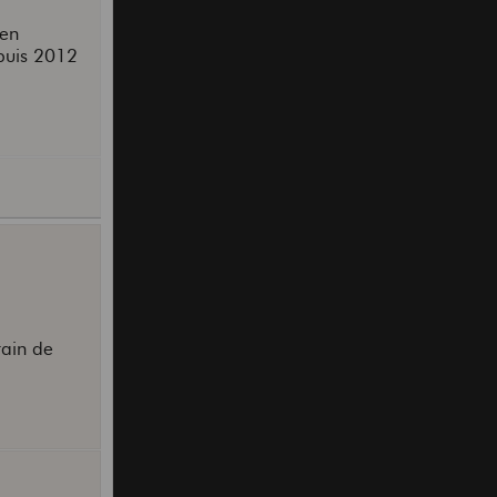
 en
epuis 2012
rain de