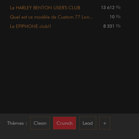
Le HARLEY BENTON USER'S CLUB
13 612
Quel est ce modèle de Custom 77 Lon...
10
Le EPIPHONE club!!
8 331
•
Thèmes :
Clean
Crunch
Lead
+