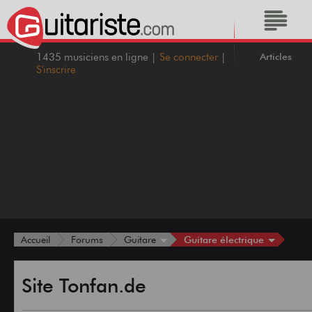
Articles
1435 musiciens en ligne |
Se connecter
|
S'inscrire
Guitare électrique
Accueil
Forums
Guitare
Site Tonfan.de