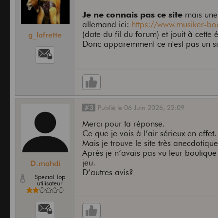
Je ne connais pas ce site
mais une 
allemand ici:
https://www.musiker-boa
(date du fil du forum) et jouit à cette
g_lafrette
Donc apparemment ce n'est pas un sit
#3
Publié
le
06 Juin 2026,
22:09
Merci pour ta réponse.
Ce que je vois à l’air sérieux en effet.
Mais je trouve le site très anecdotiq
Après je n’avais pas vu leur boutique e
jeu.
D.mahdi
D’autres avis?
Special Top
utilisateur