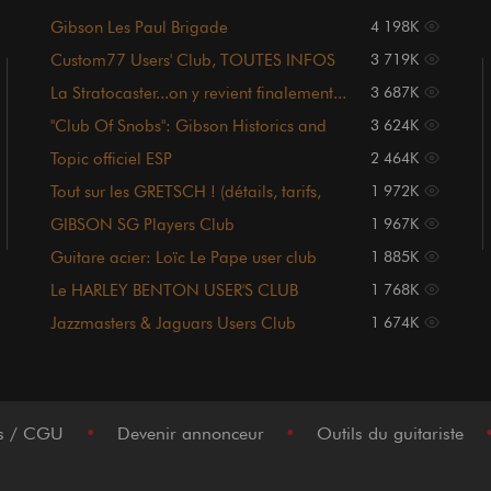
Gibson Les Paul Brigade
4 198K
Custom77 Users' Club, TOUTES INFOS
3 719K
POST #1 !!!
La Stratocaster...on y revient finalement...
3 687K
"Club Of Snobs": Gibson Historics and
3 624K
Custom Shop
Topic officiel ESP
2 464K
Tout sur les GRETSCH ! (détails, tarifs,
1 972K
photos page UNE)
GIBSON SG Players Club
1 967K
Guitare acier: Loïc Le Pape user club
1 885K
Le HARLEY BENTON USER'S CLUB
1 768K
Jazzmasters & Jaguars Users Club
1 674K
[Sommaire p1.]
es / CGU
•
Devenir annonceur
•
Outils du guitariste