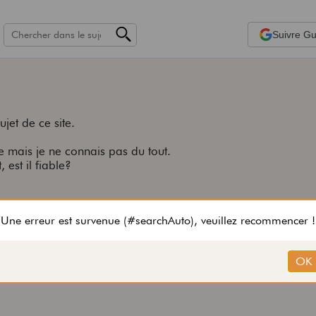
Suivre
Gui
jet de ce site.
se mais je ne connais pas du tout.
 est il fiable?