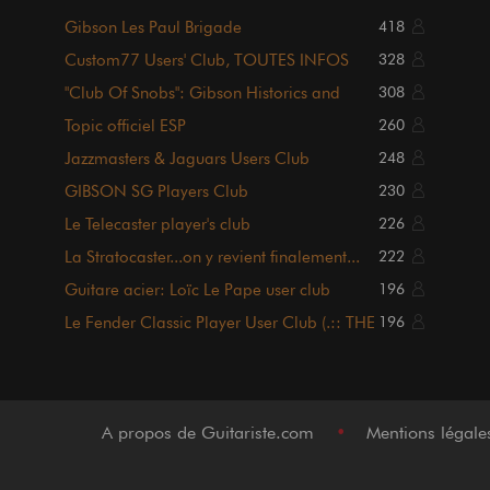
Gibson Les Paul Brigade
418
Custom77 Users' Club, TOUTES INFOS
328
POST #1 !!!
"Club Of Snobs": Gibson Historics and
308
Custom Shop
Topic officiel ESP
260
Jazzmasters & Jaguars Users Club
248
[Sommaire p1.]
GIBSON SG Players Club
230
Le Telecaster player's club
226
La Stratocaster...on y revient finalement...
222
Guitare acier: Loïc Le Pape user club
196
Le Fender Classic Player User Club (.:: THE
196
Topic ::.)
A propos de Guitariste.com
•
Mentions légal