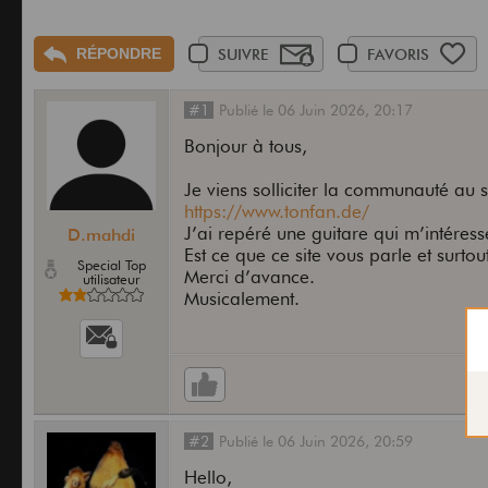
RÉPONDRE
SUIVRE
FAVORIS
#1
Publié
le
06 Juin 2026,
20:17
Bonjour à tous,
Je viens solliciter la communauté au su
https://www.tonfan.de/
J’ai repéré une guitare qui m’intéres
D.mahdi
Est ce que ce site vous parle et surtout,
Special Top
Merci d’avance.
utilisateur
Musicalement.
#2
Publié
le
06 Juin 2026,
20:59
Hello,