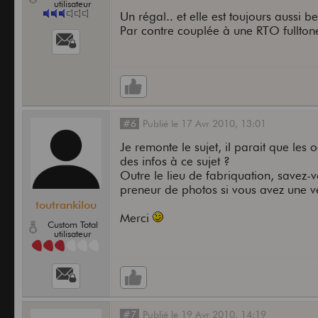
utilisateur
Un régal.. et elle est toujours aussi be
Par contre couplée à une RTO fulltone 
#6
Publié
le
17 Avr 2010,
13:01
Je remonte le sujet, il parait que les
des infos à ce sujet ?
Outre le lieu de fabriquation, savez-v
preneur de photos si vous avez une ve
toutrankilou
Merci
Custom Total
utilisateur
#7
Publié
le
19 Avr 2010,
14:19