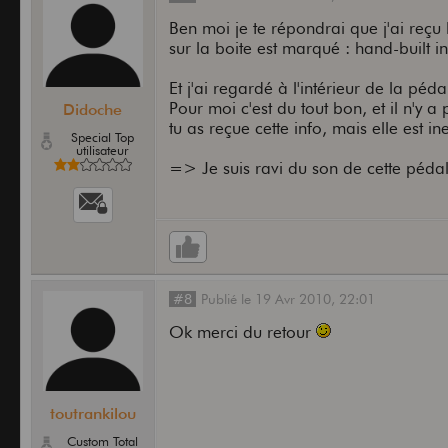
Ben moi je te répondrai que j'ai reçu 
sur la boite est marqué : hand-built in
Et j'ai regardé à l'intérieur de la péda
Pour moi c'est du tout bon, et il n'y a
Didoche
tu as reçue cette info, mais elle est i
Special Top
utilisateur
=> Je suis ravi du son de cette pédal
#8
Publié
le
19 Avr 2010,
22:01
Ok merci du retour
toutrankilou
Custom Total