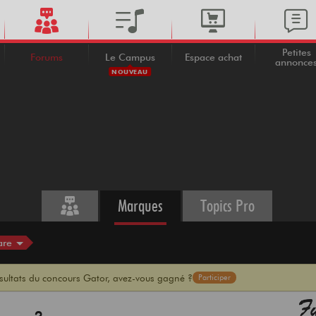
Petites
Forums
Le Campus
Espace achat
annonce
NOUVEAU
Marques
Topics Pro
are
ésultats du concours Gator, avez-vous gagné ?
Participer