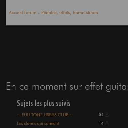
Accueil forum
Pédales, effets, home-studio
En ce moment sur effet guitar
Sujets les plus suivis
~ FULLTONE USER'S CLUB ~
54
Les clones qui sonnent
14