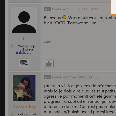
#4
Publié
le
21 Juin 2008,
10:35
Bienvenu
Mais d'autres ici auront p
bien l'OCD (Earthworm Jim, …).
J.
Jean
Vintage Top
utilisateur
#5
Publié
le
27 Sep 2009,
21:58
j'ai eu la v1.3 et je viens de m'acheter
mais la je dois dire que les tout petit
agressive par moment) ont été gommés
progressif à souhait et surtout je tro
différence de son. Ce n'est pas seule
Geordie boy
marshallien/british avec Lp c'est très
Vintage Total