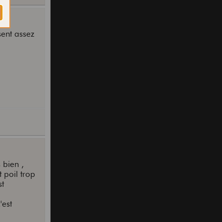
sent assez
 bien ,
 poil trop
st
'est