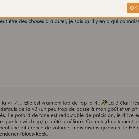
eut-être des choses à ajouter, je sais qu'il y en a qui connais
 la v1.4... Elle est vraiment top de top la 4...
La 3 était très
s défauts de la v3 (un peu trop de basse à mon goût et un p'tit
. Le potard de tone est redoutable de précision, le drive e
uve que le switch hp/lp a été amélioré. On ente,d nettement la
ment une différence de volume, mais disons qu'avaec le HP c
 fenderien/blues-Rock.