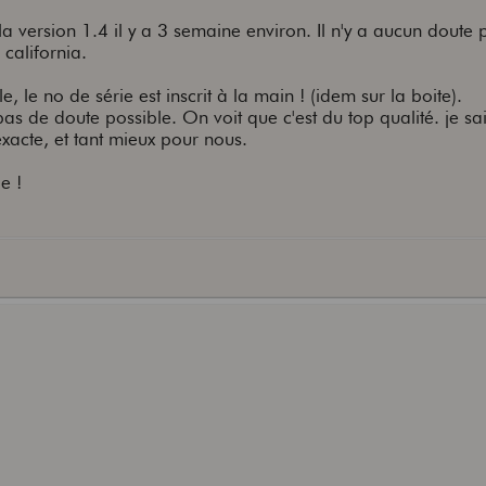
la version 1.4 il y a 3 semaine environ. Il n'y a aucun doute 
 california.
le, le no de série est inscrit à la main ! (idem sur la boite).
 pas de doute possible. On voit que c'est du top qualité. je s
nexacte, et tant mieux pour nous.
e !