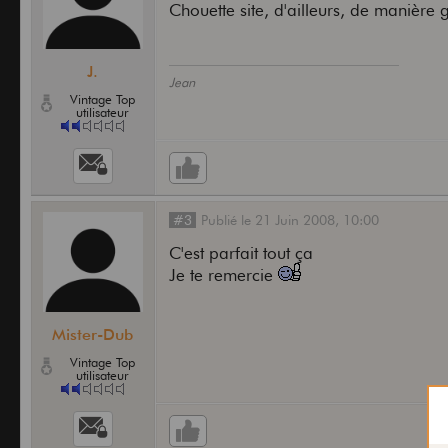
Chouette site, d'ailleurs, de manière
J.
Jean
Vintage Top
utilisateur
#3
Publié
le
21 Juin 2008,
10:00
C'est parfait tout ça
Je te remercie
Mister-Dub
Vintage Top
utilisateur