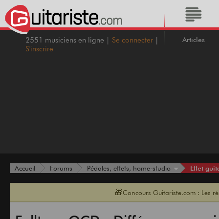
Articles
2551 musiciens en ligne |
Se connecter
|
S'inscrire
Effet guit
Accueil
Forums
Pédales, effets, home-studio
🎁
Concours Guitariste.com : Les r