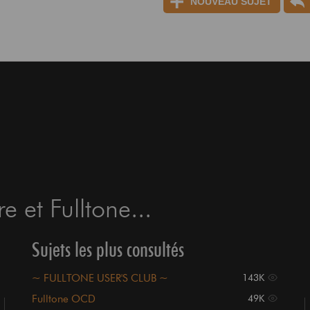
NOUVEAU SUJET
e et Fulltone...
Sujets les plus consultés
~ FULLTONE USER'S CLUB ~
143K
Fulltone OCD
49K