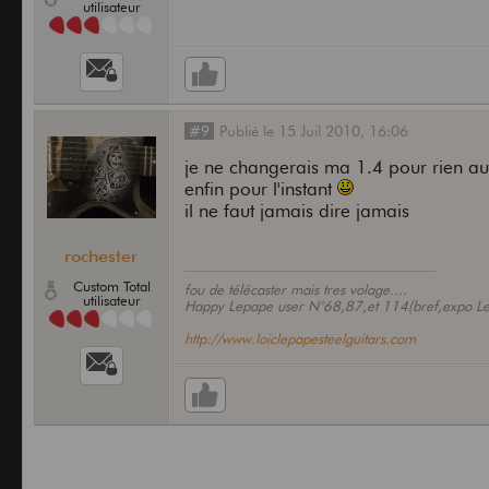
utilisateur
#9
Publié
le
15 Juil 2010,
16:06
je ne changerais ma 1.4 pour rien a
enfin pour l'instant
il ne faut jamais dire jamais
rochester
Custom Total
fou de télécaster mais tres volage....
utilisateur
Happy Lepape user N°68,87,et 114(bref,expo Le
http://www.loiclepapesteelguitars.com