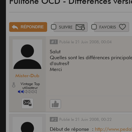
Fulltone OCD - Différences versi
RÉPONDRE
SUIVRE
FAVORIS
#1
Publié
le
21 Juin 2008,
00:04
Salut
Quelles sont les différences principale
d'autres?
Merci
Mister-Dub
Vintage Top
utilisateur
#2
Publié
le
21 Juin 2008,
00:22
Début de réponse :
http://www.peda