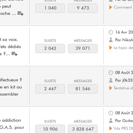
SUJETS
MESSAGES
e peut
Comment 
1 040
9 473
proche
...
16 Avr 2
 sa voix.
Par Niko
SUJETS
MESSAGES
fets dédiés
Le topic de 
2 042
39 071
s ?
...
08 Août 
éfectueux ?
Par j0k3
SUJETS
MESSAGES
e en kit ou
Tentative 
2 447
81 546
assembler
08 Août 
e addiction
Par Guita
SUJETS
MESSAGES
 G.A.S. pour
Vds PRS DG
10 906
3 828 647