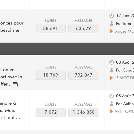
17 Juin 2
SUJETS
MESSAGES
nonces pour
Par lamn
38 691
63 629
 besoin en
Stages Mus
08 Août 
SUJETS
MESSAGES
el on va
Par Supa
18 769
792 047
port avec la
LE MOT D
ffér
...
08 Août 
rendre à
Par Aethe
SUJETS
MESSAGES
os. Mais
ART TOPI
7 072
1 346 850
'il faut
...