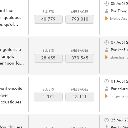
08 Août 
ant leur
Par Doug
SUJETS
MESSAGES
ir quelques
Twelve Ass
40 779
793 010
s qu'of
...
07 Août 
 guitariste
Par keef_r
SUJETS
MESSAGES
 ampli.
Question p
28 655
370 545
ent son fa
...
01 Août 
vent ensuite
Par cdur
SUJETS
MESSAGES
luer
Finger sn
1 371
13 111
acoustiques
25 Mai 2
(ou claviers
Par Le G