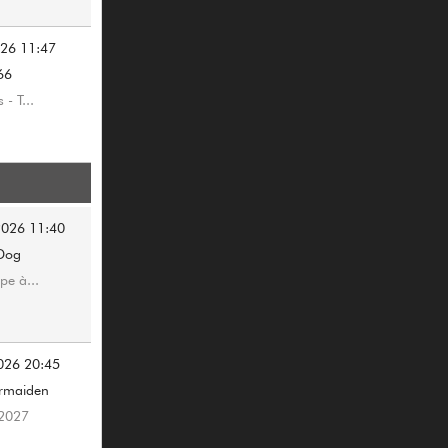
026 11:47
66
 - T...
2026 11:40
Dog
pe à...
026 20:45
ermaiden
 2027