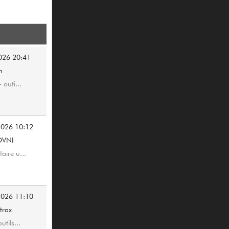
026 20:41
n
 outi...
2026 10:12
OVNI
ire u...
2026 11:10
trax
tils...