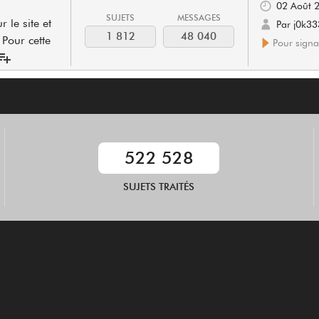
02 Août 
SUJETS
MESSAGES
 le site et
Par j0k3
1 812
48 040
 Pour cette
Pour signal
522 528
SUJETS TRAITÉS