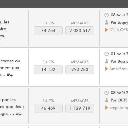
08 Août 
, les
Par Jayja
SUJETS
MESSAGES
tre
"Club Of S
74 754
2 030 517
es
01 Août 
6 cordes ou
Par Bassi
SUJETS
MESSAGES
ennent aux
Amplificati
14 132
290 283
e
...
08 Août 
 par les
Par j0k3
SUJETS
MESSAGES
es qualités!)
ampli lamp
46 469
1 129 719
tages
...