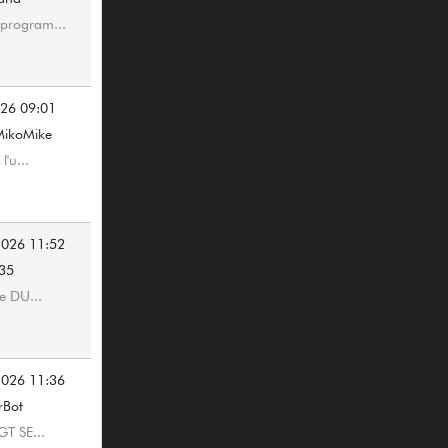
program...
026 09:01
MikoMike
l'u...
2026 11:52
335
de DU...
2026 11:36
rBot
T SE...