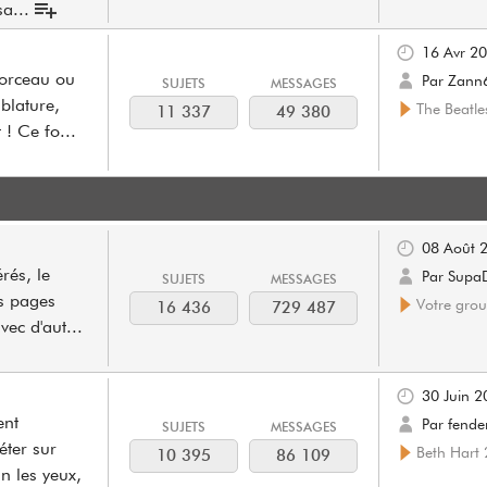
sa
...
16 Avr 2
morceau ou
Par Zann
SUJETS
MESSAGES
ablature,
The Beatles
11 337
49 380
t ! Ce fo
...
08 Août 
rés, le
Par Supa
SUJETS
MESSAGES
s pages
Votre grou
16 436
729 487
vec d'aut
...
30 Juin 2
ent
Par fend
SUJETS
MESSAGES
réter sur
Beth Hart
10 395
86 109
n les yeux,