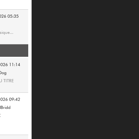
026 05:35
ique...
2026 11:14
Dog
U TITRE
2026 09:42
lBridd
C