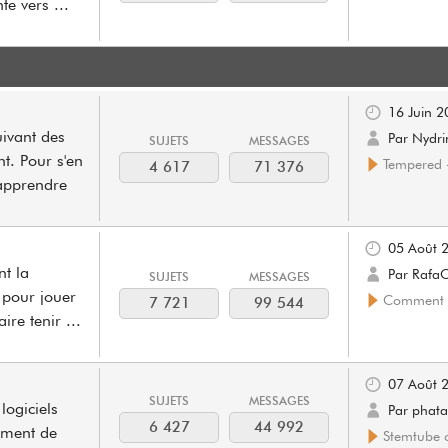
nte vers
...
16 Juin 2
ivant des
Par Nydri
SUJETS
MESSAGES
t. Pour s'en
Tempered -
4 617
71 376
apprendre
05 Août 
t la
Par Rafa
SUJETS
MESSAGES
s pour jouer
Comment fa
7 721
99 544
aire tenir
...
07 Août 
SUJETS
MESSAGES
 logiciels
Par phata
6 427
44 992
tement de
Stemtube ou