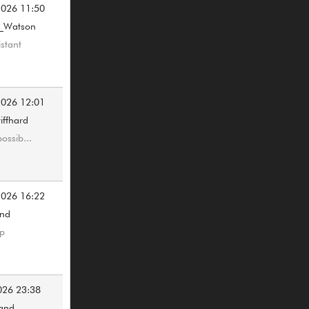
2026 11:50
_Watson
istant
2026 12:01
iffhard
ossib...
2026 16:22
and
ap
026 23:38
rand