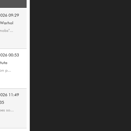
2026 09:29
yWarhol
nobs"...
2026 00:53
stuta
on p...
2026 11:49
335
es so...