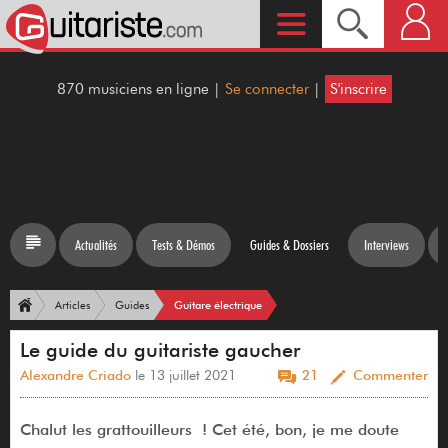
870 musiciens en ligne |
Se connecter
|
S'inscrire
Actualités
Tests & Démos
Guides & Dossiers
Interviews
Guitare électrique
Articles
Guides
Le guide du guitariste gaucher
Alexandre Criado
le 13 juillet 2021
21
Commenter
Chalut les grattouilleurs ! Cet été, bon, je me doute