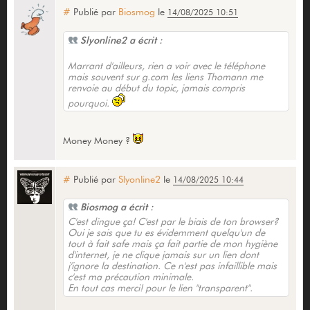
#
Publié par
Biosmog
le
14/08/2025 10:51
Slyonline2 a écrit :
Marrant d'ailleurs, rien a voir avec le téléphone
mais souvent sur g.com les liens Thomann me
renvoie au début du topic, jamais compris
pourquoi.
Money Money ?
#
Publié par
Slyonline2
le
14/08/2025 10:44
Biosmog a écrit :
C'est dingue ça! C'est par le biais de ton browser?
Oui je sais que tu es évidemment quelqu'un de
tout à fait safe mais ça fait partie de mon hygiène
d'internet, je ne clique jamais sur un lien dont
j'ignore la destination. Ce n'est pas infaillible mais
c'est ma précaution minimale.
En tout cas merci! pour le lien "transparent".