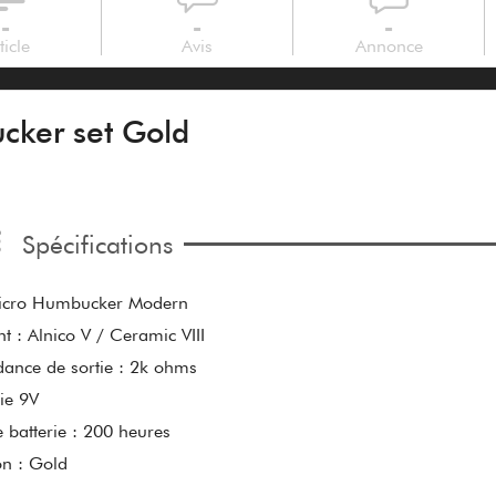
-
-
-
ticle
Avis
Annonce
ker set Gold
Spécifications
Micro Humbucker Modern
t : Alnico V / Ceramic VIII
ance de sortie : 2k ohms
rie 9V
 batterie : 200 heures
ion : Gold