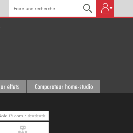
s
ur effets
Comparateur home-studio
Note G.com :