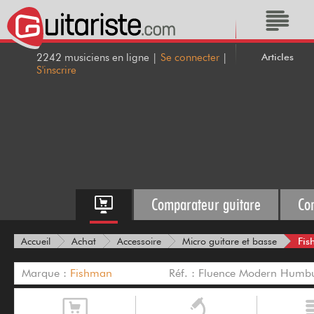
Articles
2242 musiciens en ligne |
Se connecter
|
S'inscrire
Comparateur guitare
Co
Fis
Accueil
Achat
Accessoire
Micro guitare et basse
Marque :
Fishman
Réf. : Fluence Modern Humbu