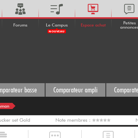
Petites
Forums
Le Campus
Espace achat
annonce
NOUVEAU
mparateur basse
Comparateur ampli
Comparate
hman
cker set Gold
Note membres :