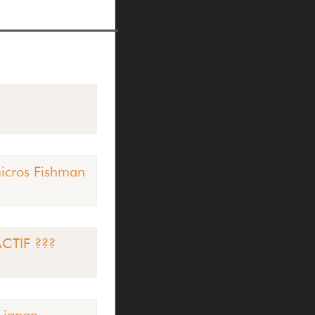
micros Fishman
CTIF ???
 japan