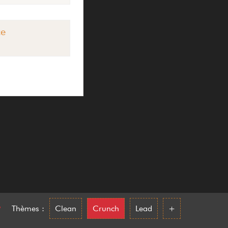
ce
•
Thèmes :
Clean
Crunch
Lead
+