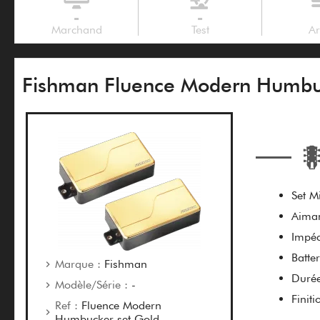
-
-
Marchand
Test
Ar
Fishman Fluence Modern Humbuc
Set 
Aiman
Impéd
Batte
Marque :
Fishman
Durée
Modèle/Série :
-
Finit
Ref :
Fluence Modern
Humbucker set Gold