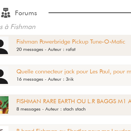
Forums
iés à Fishman
Fishman Powerbridge Pickup Tune-O-Matic
20 messages - Auteur : rafat
Quelle connecteur jack pour Les Paul, pour 
16 messages - Auteur : 3rik
FISHMAN RARE EARTH OU L.R BAGGS M1 A
8 messages - Auteur : stach stach
B band,Fishman ou Shertler pour ma Lowden