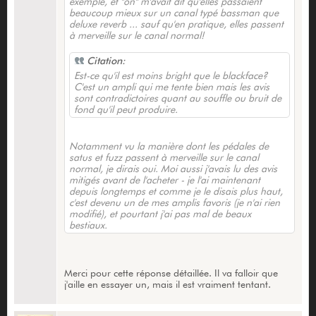
exemple, et "on" m'avait dit qu'elles passaient
beaucoup mieux sur un canal typé bassman que
deluxe reverb ... sauf qu'en pratique, elles passent
à merveille sur le canal normal!
Citation:
Est-ce qu'il est moins bright que le blackface?
C'est un ampli qui me tente bien mais les avis
sont contradictoires quant au souffle ou bruit de
fond qu'il peut produire.
Notamment vu la manière dont les pédales de
satus et fuzz passent à merveille sur le canal
normal, je dirais oui. Moi aussi j'avais lu des avis
mitigés avant de l'acheter - je l'ai maintenant
depuis longtemps et comme je le disais plus haut,
c'est devenu un de mes amplis favoris (je n'ai rien
modifié), et pourtant j'ai pas mal de beaux
bestiaux.
Merci pour cette réponse détaillée. Il va falloir que
j'aille en essayer un, mais il est vraiment tentant.