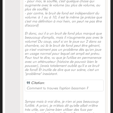
- pour moi, le souffle, c'est quelque chose qui
augmente avec le volume (au plus de volume, au
plus de souffle)
- par contre, le bruit de fond est indépendant du
volume: à 1 ou à 10, il est le même (je précise que
c'est ma définition à moi hein, on peut ne pas être
d'accord)
Et donc, oui il a un bruit de fond plus marqué que
beaucoup d'amplis, mais il n'augmente pas avec le
volume! Du coup, sauf si on le joue sur 2 dans sa
chambre, où là le bruit de fond peut être gênant,
ça n'est vraiment pas un problème dès qu'on joue
en usage normal pour lequel cet ampli est prévu.
Pour tout te dire, vu que je l'utilise en permanence
avec un atténuateur (histoire de pouvoir bien le
pousser), j'avais totalement oublié qu'il a ce bruit
de fond! Et inutile de dire que sur scène, c'est un
"problème" inexistant.
Citation:
Comment tu trouves l'option bassman ?
Sympa mais à vrai dire, je n'en ai pas beaucoup
l'utilité. A priori, je m'étais dit qu'elle allait m'être
très utile, car j'aime bien utiliser des fuzz par