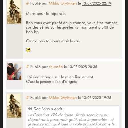
#
Publié par
Mikka Grytviken
le
13/07/2025 22:19
Merci pour ta réponse.
Bon vous avez plutôt de la chance, vous êtes tombés
sur des séries sur lesquelles ils montaient plutôt de
bon hp.
Ca n'a pas toujours était le cas.
#
Publié par
rhum66
le
13/07/2025 20:35
J’ai rien changé sur le mien finalement.
C’est le jensen c12k d’origine
#
Publié par
Mikka Grytviken
le
13/07/2025 19:25
Doc Loco a écrit :
Le Celestion V70 d'origine. J'étais sceptique au
départ mais pour mon goût, c'est impeccable - et
je suis certain qu'il joue un rôle primordial dans le