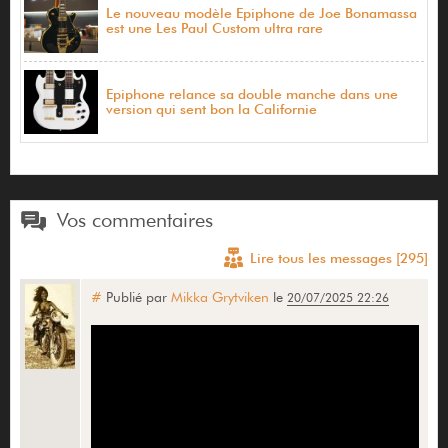
Le nouveau modèle Epiphone de Joe Bonamassa
est une Les Paul Custom ultra rare
Epiphone relance sa double manche dans une
version qui sent bon la Californie
Vos commentaires
Lire tous les messages [295]
#
Publié par
Mikka Grytviken
le
20/07/2025 22:26