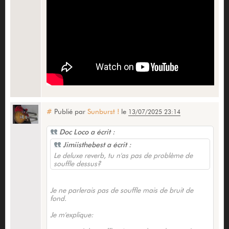
#
Publié par
Sunburst !
le
13/07/2025 23:14
Doc Loco a écrit :
Jimiisthebest a écrit :
Le deluxe reverb, tu n'as pas de problème de
souffle dessus?
Je ne parlerais pas de souffle mais de bruit de
fond.
Je m'explique: