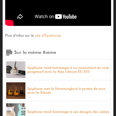
Plus d'infos sur le
site d'Epiphone
.
Sur le même thème
Epiphone rend hommage à un monument du rock
progressif avec la Alex Lifeson ES-355
Epiphone met la Hummingbird à portée de tous
avec la Tribute
Epiphone rend hommage à ses designs des sixties