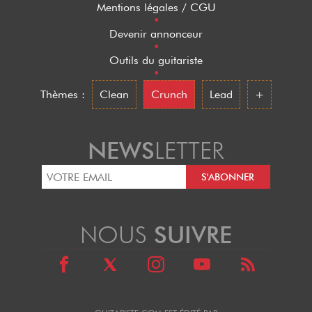
Mentions légales / CGU
•
Devenir annonceur
•
Outils du guitariste
•
Thèmes :
Clean
Crunch
Lead
+
NEWS
LETTER
NOUS
SUIVRE