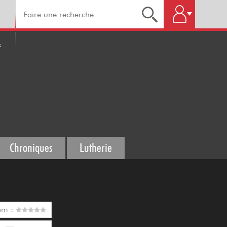
s
Chroniques
Lutherie
om :