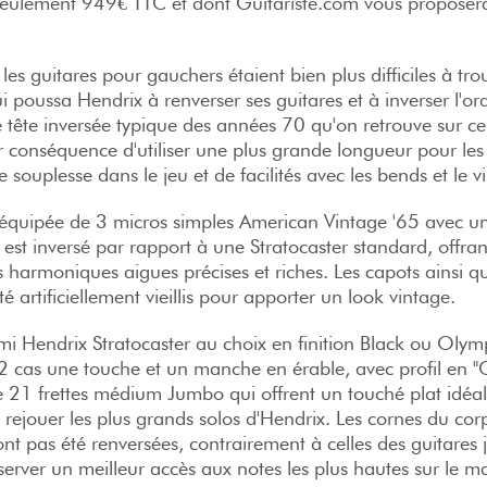
 seulement 949€ TTC et dont Guitariste.com vous proposer
.
es guitares pour gauchers étaient bien plus difficiles à tro
i poussa Hendrix à renverser ses guitares et à inverser l'or
 tête inversée typique des années 70 qu'on retrouve sur c
conséquence d'utiliser une plus grande longueur pour les
e souplesse dans le jeu et de facilités avec les bends et le 
 équipée de 3 micros simples American Vintage '65 avec u
 est inversé par rapport à une Stratocaster standard, offra
 harmoniques aigues précises et riches. Les capots ainsi qu
é artificiellement vieillis pour apporter un look vintage.
mi Hendrix Stratocaster au choix en finition Black ou Oly
2 cas une touche et un manche en érable, avec profil en "C
 21 frettes médium Jumbo qui offrent un touché plat idéal
 rejouer les plus grands solos d'Hendrix. Les cornes du cor
nt pas été renversées, contrairement à celles des guitares 
server un meilleur accès aux notes les plus hautes sur le