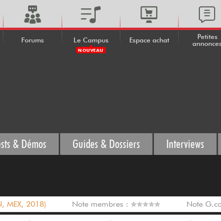
Petites
Forums
Le Campus
Espace achat
annonce
NOUVEAU
ests & Démos
Guides & Dossiers
Interviews
N, MEX, 2018)
Note membres :
Note G.c