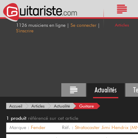
Articles
1126 musiciens en ligne |
Se connecter
|
S'inscrire
Actualités
T
Guitare
Accueil
Articles
Actualité
1 produit
référencé sur cet article
Marque :
Fender
Réf. :
Stratocaster Jimi Hendrix (M