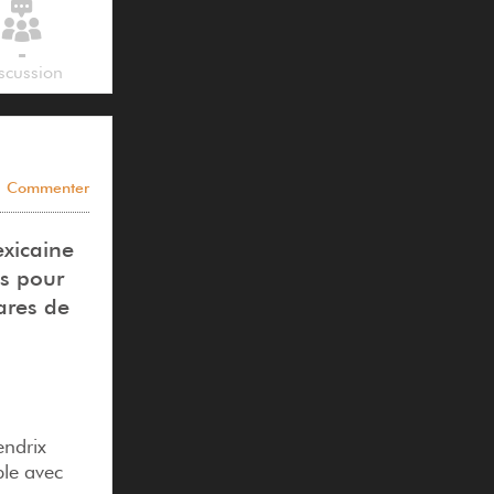
-
scussion
Commenter
exicaine
és pour
ares de
endrix
ble avec