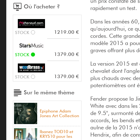
un prix constaté de
Où l'acheter ?
rapidement un test
Dans les années 60, l
qu'aujourd'hui, ce qu
1219.00 €
STOCK
cordes. Cette grande
modèle 2015 a pour 
graves offrant plus d
1379.00 €
STOCK
La version 2015 est
chevalet dont l'angle
1379.00 €
STOCK
plus chauds avec des
potentiomètres ont ét
Sur le même thème
Fender propose la Ji
White avec dans les 
Epiphone Adam
de 9.5", surmonté de
Jones Art Collection
accords, les bends et
aulne de la 2015 n'o
Ibanez TOD10 et
Hendrix, afin de con
KRYS10 pour les