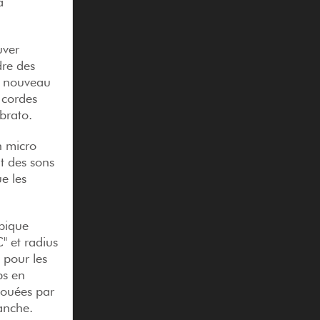
a
uver
dre des
e nouveau
 cordes
vibrato.
n micro
nt des sons
e les
mpique
" et radius
 pour les
ps en
jouées par
 manche.