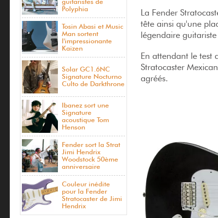
guitaristes de
Polyphia
La Fender Stratocaste
tête ainsi qu'une pl
Tosin Abasi et Music
Man sortent
légendaire guitariste
l'impressionante
Kaizen
En attendant le test 
Stratocaster Mexican
Solar GC1.6NC
Signature Nocturno
agréés.
Culto de Darkthrone
Ibanez sort une
Signature
acoustique Tom
Henson
Fender sort la Strat
Jimi Hendrix
Woodstock 50ème
anniversaire
Couleur inédite
pour la Fender
Stratocaster de Jimi
Hendrix