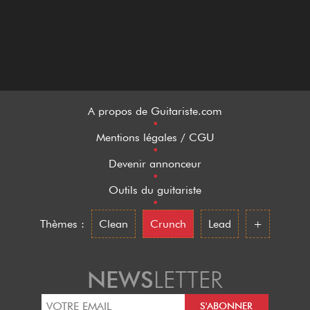
A propos de Guitariste.com
•
Mentions légales / CGU
•
Devenir annonceur
•
Outils du guitariste
•
Thèmes :
Clean
Crunch
Lead
+
NEWS
LETTER