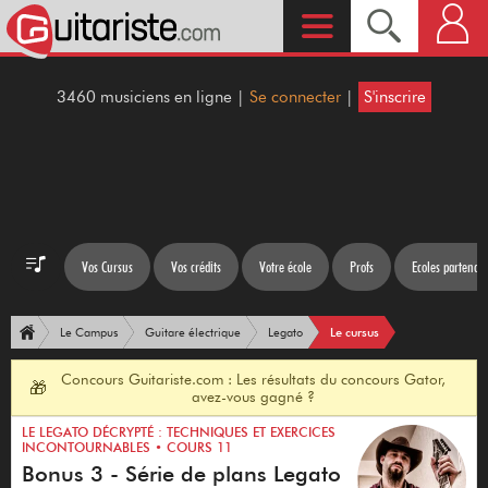
3460 musiciens en ligne |
Se connecter
|
S'inscrire
Vos Cursus
Vos crédits
Votre école
Profs
Ecoles partenair
Le cursus
Le Campus
Guitare électrique
Legato
Concours Guitariste.com : Les résultats du concours Gator,
🎁
avez-vous gagné ?
LE LEGATO DÉCRYPTÉ : TECHNIQUES ET EXERCICES
INCONTOURNABLES • COURS 11
Bonus 3 - Série de plans Legato