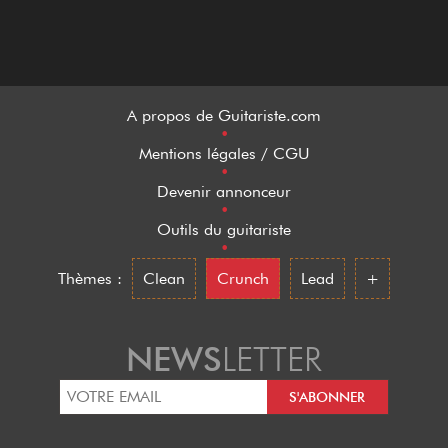
A propos de Guitariste.com
•
Mentions légales / CGU
•
Devenir annonceur
•
Outils du guitariste
•
Thèmes :
Clean
Crunch
Lead
+
NEWS
LETTER