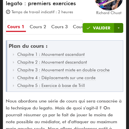
legato : premiers exercices
Temps de travail indicatif : 2 heures
Richard Chuat
Cours 1
Cours 2
Cours 3
Cours 4
Cours 5
Cours 
VALIDER
Plan du cours :
Chapitre 1 : Mouvement ascendant
Chapitre 2 : Mouvement descendant
Chapitre 3 : Mouvement mixte en double croche
Chapitre 4 : Déplacements sur une corde
Chapitre 5 : Exercice à base de Trill
Nous abordons une série de cours qui sera consacrée à
la technique du legato. Mais de quoi s'agit-il ? On
pourrait résumer ça par le fait de jouer le moins de
note possible au médiator, et d'attaquer au maximum
main gauche seule. Nous allons développer petit à