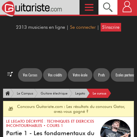
2313 musiciens en ligne |
Se connecter
|
S'inscrire
Vos Cursus
Vos crédits
Votre école
Profs
Ecoles partenair
Le cursus
Le Campus
Guitare électrique
Legato
Concours Guitariste.com : Les résultats du concours Gator,
🎁
avez-vous gagné ?
LE LEGATO DÉCRYPTÉ : TECHNIQUES ET EXERCICES
INCONTOURNABLES • COURS 1
Partie 1 - Les fondamentaux du