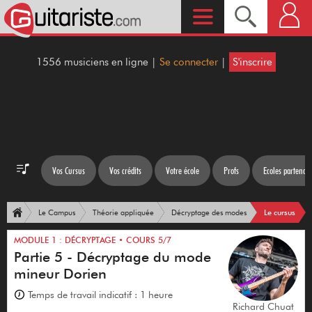
1556 musiciens en ligne |
Se connecter
|
S'inscrire
Vos Cursus
Vos crédits
Votre école
Profs
Ecoles partenair
Le cursus
Le Campus
Théorie appliquée
Décryptage des modes
MODULE 1 : DÉCRYPTAGE • COURS 5/7
Partie 5 - Décryptage du mode
mineur Dorien
Temps de travail indicatif : 1 heure
Richard Chuat