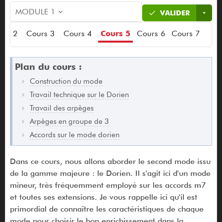
MODULE 1
VALIDER
urs 2
Cours 3
Cours 4
Cours 5
Cours 6
Cours 7
Plan du cours :
Construction du mode
Travail technique sur le Dorien
Travail des arpèges
Arpèges en groupe de 3
Accords sur le mode dorien
Dans ce cours, nous allons aborder le second mode issu
de la gamme majeure : le Dorien. Il s'agit ici d'un mode
mineur, très fréquemment employé sur les accords m7
et toutes ses extensions. Je vous rappelle ici qu'il est
primordial de connaître les caractéristiques de chaque
mode pour choisir le bon enrichissement dans la